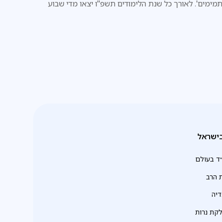
מימים'. לאורך כל שנת הלימודים תשפ"ו יצאו מדי שבוע
עשרות 'תמימים' ליותר מ-20 סניפי חב"ד לנוער ברחבי הארץ,
מסגרת פרויקט 'בתי המדרש לנוער', והקדישו את זמנם היקר
לימוד בחברותות עם בני הנוער המקומיים
ישראל
ד בעולם
 הרב
יה
לקת נרות