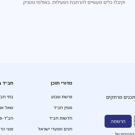
וקיבלו כלים מעשיים להרחבת הפעילות. באולמי גוטניק
ת
בירושלים שבמהלכו קיבלו שורת כלים מעשיים לניהול הכולל –
החל מאמנות מסירת שיעורים, דרך גיוס משאבים ופיתוח
ב
קהילה תורנית, ועד לשילוב כלי בינה מלאכותית בעבודתו
ל
היומיומית של ראש הכולל
מדורי תוכן
חב״ד ב
תכנים מרתקים
פרשת שבוע
בתי חב״
מגזין חב״ד
שאל את
חדשות חב״ד
חב"ד-פד
חגים ומועדי ישראל
זמני הד
הפרטיות של