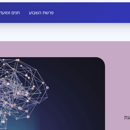
פרשת השבוע
חגים ומועד
עת