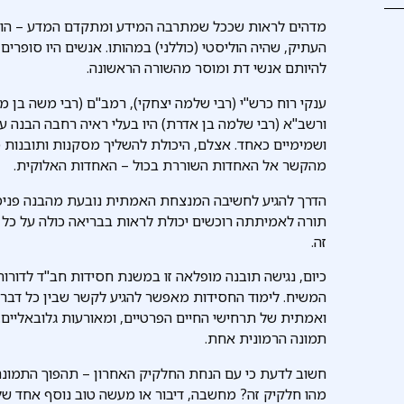
מדהים לראות שככל שמתרבה המידע ומתקדם המדע – הול
העתיק, שהיה הוליסטי (כוללני) במהותו. אנשים היו סופרים
להיותם אנשי דת ומוסר מהשורה הראשונה.
ענקי רוח כרש"י (רבי שלמה יצחקי), רמב"ם (רבי משה בן מיימ
ורשב"א (רבי שלמה בן אדרת) היו בעלי ראיה רחבה הבנה 
ושמימיים כאחד. אצלם, היכולת להשליך מסקנות ותובנות מ
מהקשר אל האחדות השוררת בכול – האחדות האלוקית.
הדרך להגיע לחשיבה המנצחת האמתית נובעת מהבנה פנימית
תורה לאמיתתה רוכשים יכולת לראות בבריאה כולה על כל
זה.
כיום, נגישה תובנה מופלאה זו במשנת חסידות חב"ד לדורות
המשיח. לימוד החסידות מאפשר להגיע לקשר שבין כל דבר 
ואמתית של תרחישי החיים הפרטיים, ומאורעות גלובאליים
תמונה הרמונית אחת.
חשוב לדעת כי עם הנחת החלקיק האחרון – תהפוך התמונ
מהו חלקיק זה? מחשבה, דיבור או מעשה טוב נוסף אחד של 