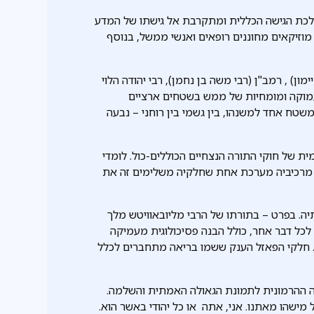
כת הגישה הכללית ומתקרבת אל גישתו של המדע
 מוזיקאים מחוננים רופאים ואנשי ממשל, בנוסף
ון) , רמב"ן (רבי משה בן נחמן), רבי יהודה הלוי
עמוקה ומומחיות של ממש בשטחים ארציים
שטח אחד למשנהו, בין גשמי בין רוחני – נבעה
 של חוקי התורה הנצחיים הכוללים-כול. לומדי
 מרכיביה מערכת אחת שחלקיה משלימים זה את
יה. בפרט – בתורתו של הרבי מליובאוויטש מלך
לכל דבר אחר, כולל הבנה פסיכולוגית מעמיקה
. חלקי הפאזל הענק ששמו בריאה מתחברים לכלל
ה ההרמונית לתמונת הגאולה האמתית והשלמה.
מישהו מאתנו. אני, אתה או כל יהודי באשר הוא.