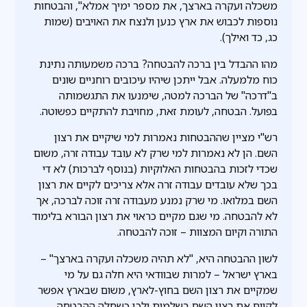
משכלה ועקרה בארצך, את מספר ימיך אמלא", והבטחות
נוספות לכבוש את ארץ כנען ולנצח את האויבים (שמות
כג, כד ואילך).
מהו ההבדל בין ברכה להבטחה? ברכה משמעותה נתינת
כוח מלמעלה. אבל ייתכן שיהיו עיכובים רוחניים שונים
ב"דרכה" של הברכה למטה, שימנעו את התגשמותה
בפועל. הבטחה, לעומת זאת, מחויבת להתקיים כפשוטה.
רש"י מציין שההבטחות נאמרות למי שיקיים את רצון
השם. הן לא נאמרות למי שרק לא עובד עבודה זרה, משום
שכדי לזכות בהבטחות האלוקיות (בנוסף לברכות) לא די
בכך שלא עובדים עבודה זרה אלא צריכים לקיים את רצון
השם במלואו. מי שרק נמנע מעבודה זרה זוכה לברכה, אך
לא להבטחה. מי שגם מקיים כראוי את רצון הבורא בלימוד
התורה וקיום המצוות – זוכה להבטחה.
לשון ההבטחה היא, "לא תהיה משכלה ועקרה בארצך" –
בארץ ישראל – למרות שבוודאי היא חלה גם על מי
שמקיים את רצון השם בחוץ-לארץ, משום שבארץ אפשר
לקיים את רצון השם בשלמות ולכן כשחלה ההבטחה