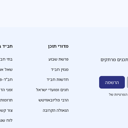
מדורי תוכן
חב״ד ב
תכנים מרתקים
פרשת שבוע
בתי חב״
מגזין חב״ד
שאל את
חדשות חב״ד
חב"ד-פד
חגים ומועדי ישראל
זמני הד
הפרטיות של
הרבי מליובאוויטש
תרומות
הגאולה הקרובה
צור קשר
לוח שנה