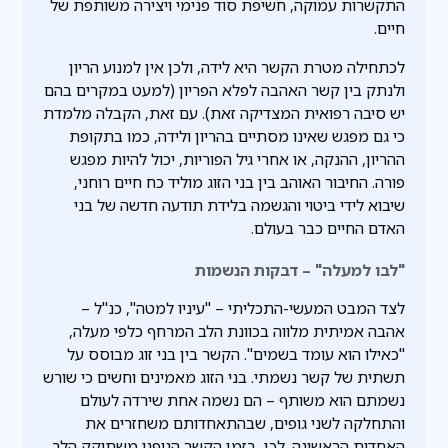
התקשרות עמוקה, חשיפת סוד פנימי ויצירה משותפת של
חיים.
לכתחילה מטרת הקשר היא לידה, ולכן אין למנוע הריון
ולנתק בין קשר האהבה לפלא הפריון (למעט במקרים בהם
יש סיבה רפואית המצדיקה זאת). עם זאת, הקבלה מלמדת
כי גם מפגש שאינו מסתיים בהריון ולידה, כמו בתקופת
ההריון, ההנקה, או אחרי גיל הפוריות, יכול להיות מפגש
פורה. החיבור האוהב בין בני הזוג מוליד כח חיים רוחני,
שיבוא לידי ביטוי והגשמה בלידת תודעה חדשה של בני
האדם החיים כבר בעולם.
"לבו למעלה" – דבקות הנשמות
לצד המבט המעשי-התכליתי – "עיניו למטה", כנ"ל –
אהבה אמיתית מלווה בכוונת הלב המרחף כלפי מעלה,
"כאילו הוא עומד בשמים". הקשר בין בני זוג מבוסס על
תשתית של קשר נשמתי. בני הזוג מאמינים וחשים כי שורש
נשמתם הוא משותף – הם נשמה אחת שירדה לעולם
והתחלקה לשני גופים, שבהתאחדותם משחזרים את
האחדות הראשונה. לכן, בזמן הקשר הגופני משתוקק הלב