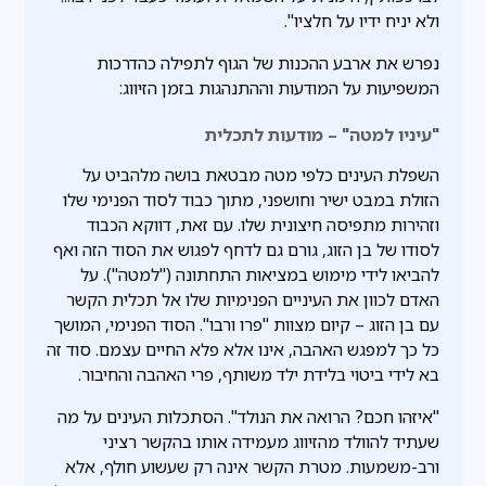
ולא יניח ידיו על חלציו".
נפרש את ארבע ההכנות של הגוף לתפילה כהדרכות
המשפיעות על המודעות וההתנהגות בזמן הזיווג:
"עיניו למטה" – מודעות לתכלית
השפלת העינים כלפי מטה מבטאת בושה מלהביט על
הזולת במבט ישיר וחושפני, מתוך כבוד לסוד הפנימי שלו
וזהירות מתפיסה חיצונית שלו. עם זאת, דווקא הכבוד
לסודו של בן הזוג, גורם גם לדחף לפגוש את הסוד הזה ואף
להביאו לידי מימוש במציאות התחתונה ("למטה"). על
האדם לכוון את העיניים הפנימיות שלו אל תכלית הקשר
עם בן הזוג – קיום מצוות "פרו ורבו". הסוד הפנימי, המושך
כל כך למפגש האהבה, אינו אלא פלא החיים עצמם. סוד זה
בא לידי ביטוי בלידת ילד משותף, פרי האהבה והחיבור.
"איזהו חכם? הרואה את הנולד". הסתכלות העינים על מה
שעתיד להוולד מהזיווג מעמידה אותו בהקשר רציני
ורב-משמעות. מטרת הקשר אינה רק שעשוע חולף, אלא