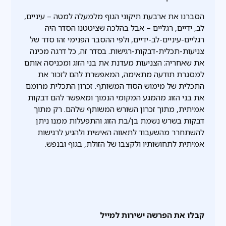
הסברנו את ארבעת תיקוני הגוף מלמעלה למטה – עיניים,
לב, ידיים, רגליים – אבל בהלכה שציטטנו הסדר היה
רגליים-עיניים-לב-ידיים, ולפי ההסבר הפנימי זהו סדר של
צניעות-תכלית-דבקות-רגישות. בסדר זה, כל דרגה מכינה
את שאחריה: הצניעות מעדנת את בני הזוג ומכניסה אותם
למסגרת תודעה מתאימה, המאפשרת להם לזכור את
התכלית של מימוש הסוד המשותף. זכרון התכלית מרומם
את בני הזוג מהמגע המקומי הנמוך ומאפשר להם דבקות
אמיתית, מתוך זכרון השורש המשותף שלהם. רק מתוך
דבקות בשרש נשמת בן/בת הזוג והתפעלות ממנו ניתן
להשתחרר מהשעבוד לתאווה האישית ולהגיע לרגישות
אמיתית לתחושותיו ולקצבו של הזולת, בגוף ובנפש.
קבלו את הפרשה ישירות למייל