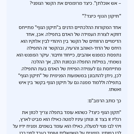
– אש אוכלתן". כיצד מרוממים את הקשר הגופני?
"תיקון הגוף כיצד?"
אחד המקורות ההלכתיים הדנים ב"תיקון הגוף" מתייחס
דווקא לצורת העמידה של האדם בתפילה. אכן, אחד
הדימויים הרווחים של הקשר בין היהודי לבין אלוקיו הוא
היחס של הדוד-האוהב והרעיה, ובהקשר זה התפילה
נתפסת כמפגש אוהבים, כייחוד וחיבור. עיקר המפגש הוא
נשמתי, במילות התפלה ובכוונת הלב, אך ההלכה
מתייחסת גם לעמידה הפיזית של האדם בעת התפילה.
לכן, ניתן להתבונן במשמעות הפנימית של "תיקון הגוף"
בתפילה וללמוד ממנה גם על תיקון הגוף בקשר בין איש
ואשתו.
כך כותב הרמב"ם:
"תקון הגוף כיצד? כשהוא עומד בתפלה צריך לכוון את
רגליו זו בצד זו. ונותן עיניו למטה כאילו הוא מביט לארץ,
ויהי לבו פנוי למעלה, כאילו הוא עומד בשמים. ומניח ידיו על
לבו כפותין, הימנית על השמאלית ועומד כעבד לפני רבו...