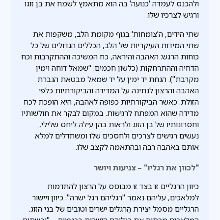
ולהכנס לעמדה 'כנועה' בה הוא מתאמץ לשמח את בן זוגו
ורגיש לצרכיו שלו.
שתי הידים, ה'צומחות' בגוף מקומת הלב, משקפות את
שתי המידות העיקריות של הלב, הכללים הגדולים של כל
כוחות הרגש: האהבה והיראה, כח המשיכה וההתקרבות וכח
הדחיה וההתרחקות (כלשון חכמים: "שמאל דוחה וימין
מקרבת"). הנחת יד ימין על יד שמאל מבטאת הגברת
האהבה והרצון לנתינה על המדידה והביקורתיות כלפי
הזולת. כאשר הביקורתיות כפופה לאהבה, היא הופכת לכח
מדידה שהוא המפתח לרגישות. במקום לבקר את חולשותיו
וחסרונותיו של בן הזוג ולראות בהן עילה ליחס שלילי,
נעשים רגישים לצרכים ולחסכים שלו ומשתדלים למלא
אותם באהבה רבה ובהתאמה לקצב שלו.
"לכוון את רגליו" – צניעות ויושר
כיוון הרגליים זו בצד זו מבוסס על הרצון להתדמות
למלאכים, עליהם נאמר "רגליהם רגל ישרה". כיוון ויישור
הרגליים מסמל יצירת הֶרגלים ישרים וטובים של בני הזוג.