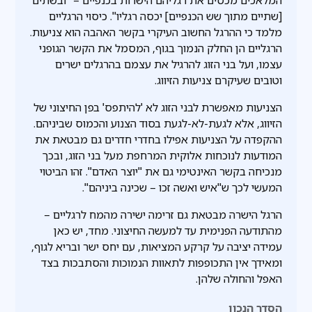
המלאכים מכסים את רגליהם הישרות בכנפיים – "ובשתים
[שתיים מתוך שש הכנפיים] יכסה רגליו". כיסוי הרגליים
מלמד כי ההרגל החשוב העיקרי בקשר האהבה הוא צניעות.
הרגליים הן החלק הנמוך בגוף, המסמל את הקשר הגופני
עצמו, ועל בני הזוג להרגיל את עצמם בהרגלים ישרים
וטובים שעיקרם צניעות הזיווג.
הצניעות מאפשרת לבני הזוג לא 'להיתפס' בפן החיצוני של
הזיווג, אלא לגעת-לא-לגעת בסוד הצנוע והכמוס שביניהם.
ההקפדה על הצניעות אפילו בחדרי חדרים גם מבטאת את
המודעות לנוכחות אלוקית המרחפת מעל בני הזוג, ובכך
מנכיחה בקשר האינטימי גם את "יוצר האדם". זהו הביטוי
המעשי לכך ש"איש ואשה זכו – שכינה ביניהם".
הרגל הישרה מבטאת גם זרימה ישירה מהמח לרגליים –
מהתודעה הפנימית עד למעשה החיצוני. מחד, יש כאן
עמידה יציבה על קרקע המציאות, עם יחס ישר ובריא לגוף,
ומאידך אין התכופפות לתאוות הנמוכות והסתבכות בצד
האפל והחולה שלהן.
הסדר הנכון