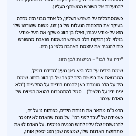
להתעלות אל השורש המשותף העליון.
כשמסתכלים על השורש העליון, כל אחד מבני הזוג מזהה
בעיקר את התכונות הנעלות של בן זוגו, משום ששורשו שלו
הוא על-מודע עבורו, ואילו בן הזוג משקף את העל-מודע
בגילוי. לכן דבקות הלב בשורש הנשמות שואבת מהשורש
כוח להגביר את עוצמת האהבה כלפי בן הזוג.
"ידיו על לבו" – רגישות לבן הזוג
שימת הידים על הלב היא כאן מעין 'מדידת דופק',
המבטאת את רגישות הלב לקצב של בן הזוג בזיווג. שימת
היד על הלב מונגדת כאן להנחת הידיים על החלציים ("ולא
יניח ידיו על חלציו") – סמל להתמכרות להנאה הפיזית של
האדם עצמו.
הרמב"ם מתאר את תנוחת הידים, כפותות זו על זה,
כעמידה של "עבד לפני רבו". על מנת שהאדם לא יתמכר
להרגשותיו שלו עליו לחוש הכנעה פנימית. על האדם לצאת
מתחושת האדנות שלו, שמצפה שבן הזוג יספק אותו,