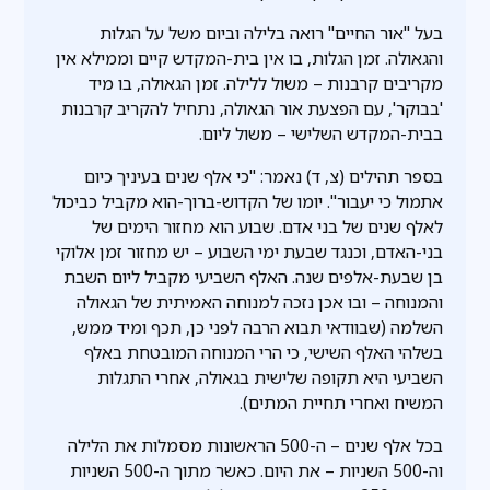
בעל "אור החיים" רואה בלילה וביום משל על הגלות
והגאולה. זמן הגלות, בו אין בית-המקדש קיים וממילא אין
מקריבים קרבנות – משול ללילה. זמן הגאולה, בו מיד
'בבוקר', עם הפצעת אור הגאולה, נתחיל להקריב קרבנות
בבית-המקדש השלישי – משול ליום.
בספר תהילים (צ, ד) נאמר: "כי אלף שנים בעיניך כיום
אתמול כי יעבור". יומו של הקדוש-ברוך-הוא מקביל כביכול
לאלף שנים של בני אדם. שבוע הוא מחזור הימים של
בני-האדם, וכנגד שבעת ימי השבוע – יש מחזור זמן אלוקי
בן שבעת-אלפים שנה. האלף השביעי מקביל ליום השבת
והמנוחה – ובו אכן נזכה למנוחה האמיתית של הגאולה
השלמה (שבוודאי תבוא הרבה לפני כן, תכף ומיד ממש,
בשלהי האלף השישי, כי הרי המנוחה המובטחת באלף
השביעי היא תקופה שלישית בגאולה, אחרי התגלות
המשיח ואחרי תחיית המתים).
בכל אלף שנים – ה-500 הראשונות מסמלות את הלילה
וה-500 השניות – את היום. כאשר מתוך ה-500 השניות