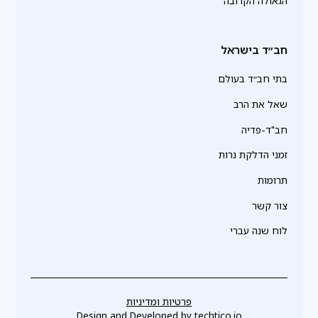
הגאולה הקרובה
חב״ד בישראל
בתי חב״ד בעולם
שאל את הרב
חב"ד-פדיה
זמני הדלקת נרות
תרומות
צור קשר
לוח שנה עברי
פרטיות ומדיניות
Design and Developed by
techtico.io