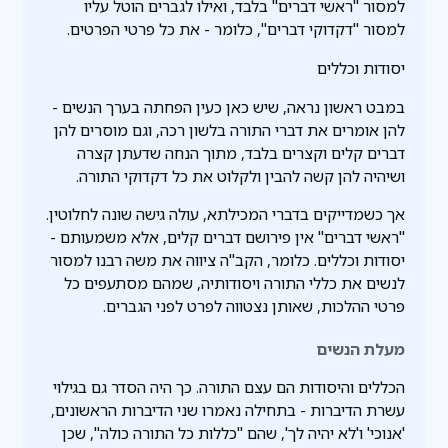
למסור "ראשי דברים" בלבד, ואילו לגברים הוטל עליו
למסור "דקדוקי דברים", כלומר - את כל פרטי הפרטים.
יסודות וכללים
במבט ראשון נראה, שיש כאן כעין הפחתה בערך הנשים -
להן אומרים את דברי התורה בלשון רכה, וגם מוסרים להן
דברים קלים וקצרים בלבד, מתוך הנחה שדעתן קצרה
ושיהיה להן קשה להבין ולקלוט את כל דקדוקי התורה.
אך כשמדייקים בדברי המכילתא, עולה גישה שונה לחלוטין.
"ראשי דברים" אין פירושם דברים קלים, אלא משמעותם -
יסודות וכללים. כלומר, הקב"ה ציווה את משה רבנו למסור
לנשים את כללי התורה ויסודותיה, שמהם מסתעפים כל
פרטי ההלכות, שאותן נצטווה לפרט לפני הגברים.
מעלת הנשים
הכללים והיסודות הם עצם התורה. כך היה הסדר גם בגילוי
עשרת הדיברות - בתחילה נאמרו שני הדיברות הראשונים,
'אנוכי' ו'לא יהיה לך', שהם "כללות כל התורה כולה", שכן