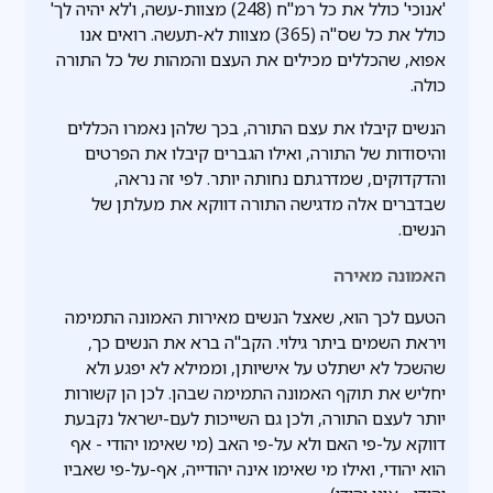
'אנוכי' כולל את כל רמ"ח (248) מצוות-עשה, ו'לא יהיה לך'
כולל את כל שס"ה (365) מצוות לא-תעשה. רואים אנו
אפוא, שהכללים מכילים את העצם והמהות של כל התורה
כולה.
הנשים קיבלו את עצם התורה, בכך שלהן נאמרו הכללים
והיסודות של התורה, ואילו הגברים קיבלו את הפרטים
והדקדוקים, שמדרגתם נחותה יותר. לפי זה נראה,
שבדברים אלה מדגישה התורה דווקא את מעלתן של
הנשים.
האמונה מאירה
הטעם לכך הוא, שאצל הנשים מאירות האמונה התמימה
ויראת השמים ביתר גילוי. הקב"ה ברא את הנשים כך,
שהשכל לא ישתלט על אישיותן, וממילא לא יפגע ולא
יחליש את תוקף האמונה התמימה שבהן. לכן הן קשורות
יותר לעצם התורה, ולכן גם השייכות לעם-ישראל נקבעת
דווקא על-פי האם ולא על-פי האב (מי שאימו יהודי - אף
הוא יהודי, ואילו מי שאימו אינה יהודייה, אף-על-פי שאביו