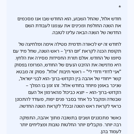
*
חודש אלול, שהחל השבוע, הוא החודש שבו אנו מסכמים
את השנה החולפת ומכינים את עצמנו לעבודת השם
החדשה של השנה הבאה עלינו לטובה.
לחודש זה יש לכאורה תדמית מטילה אימה ומלחיצה של
תקופת הכנה לקראת 'יום הדין' – ראש השנה, שחל מיד עם
סיומו של החודש. אולם תורת החסידות מסירה את הלחץ.
היא מדגישה את ההיבט הנעים של החודש, המרומז בפסוק
"אני לדודי ודודי לי" – ראשי תיבות 'אלול'. פסוק זה מבטא
קשר ייחודי של אהבה בין הקדוש-ברוך-הוא לבני ישראל,
שניכר באופן מיוחד בחודש אלול. זהו זמן בו המלך –
הקדוש-ברוך-הוא – יוצא כביכול מהארמון אל העם
שבשדה ומקבל כל אחד בסבר פנים יפות, מעודד להתכונן
כראוי לקראת ראש השנה ובכלל לקראת השנה החדשה.
כאשר מתכוננים ושבים בתשובה מתוך אהבה, התפוקה
רבה יותר. מקבלים יותר החלטות טובות ומצליחים יותר
לעמוד בהן.