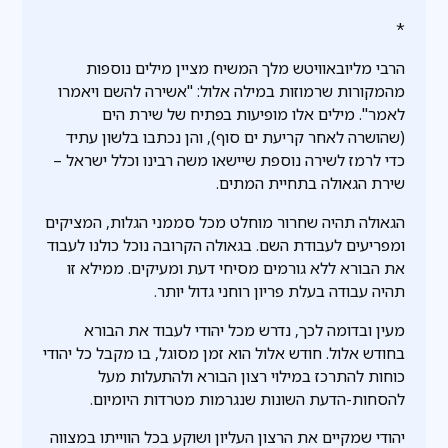
*
הרבי מליובאוויטש מלך המשיח מציין מילים נוספות
מהמקורות שרמוזות במילה אלול: "אשירה להשם ויאמרו
לאמר". מילים אלו מופיעות בפתיח של שירת הים
(שהושרה לאחר קריעת ים סוף), והן נכתבו בלשון עתיד
כדי לרמז לשירה נוספת שיישאו משה רבינו וכלל ישראל –
שירת הגאולה בתחיית המתים.
הגאולה תהיה שחרור מוחלט מכל סממני הגלות, המציקים
ומפריעים לעבודת השם. בגאולה הקרובה נוכל כולנו לעבוד
את הבורא ללא גורמים מסיחי דעת ומעיקים. ממילא זו
תהיה עבודה בעלת פריון רוחני גדול יותר.
מעין ובדומה לכך, נדרש מכל יהודי לעבוד את הבורא
בחודש אלול. חודש אלול הוא זמן מסוגל, בו מקבל כל יהודי
כוחות להתרכז במילוי רצון הבורא ולהתעלות מעל
להסחות-הדעת השונות שנגרמות מטרדות היומיום.
יהודי שמקיים את הרצון העליון ושוקע בכל הווייתו במצווה