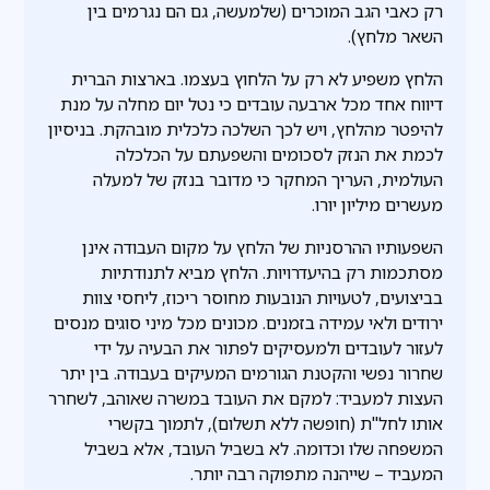
רק כאבי הגב המוכרים (שלמעשה, גם הם נגרמים בין
השאר מלחץ).
הלחץ משפיע לא רק על הלחוץ בעצמו. בארצות הברית
דיווח אחד מכל ארבעה עובדים כי נטל יום מחלה על מנת
להיפטר מהלחץ, ויש לכך השלכה כלכלית מובהקת. בניסיון
לכמת את הנזק לסכומים והשפעתם על הכלכלה
העולמית, העריך המחקר כי מדובר בנזק של למעלה
מעשרים מיליון יורו.
השפעותיו ההרסניות של הלחץ על מקום העבודה אינן
מסתכמות רק בהיעדרויות. הלחץ מביא לתנודתיות
בביצועים, לטעויות הנובעות מחוסר ריכוז, ליחסי צוות
ירודים ולאי עמידה בזמנים. מכונים מכל מיני סוגים מנסים
לעזור לעובדים ולמעסיקים לפתור את הבעיה על ידי
שחרור נפשי והקטנת הגורמים המעיקים בעבודה. בין יתר
העצות למעביד: למקם את העובד במשרה שאוהב, לשחרר
אותו לחל"ת (חופשה ללא תשלום), לתמוך בקשרי
המשפחה שלו וכדומה. לא בשביל העובד, אלא בשביל
המעביד – שייהנה מתפוקה רבה יותר.