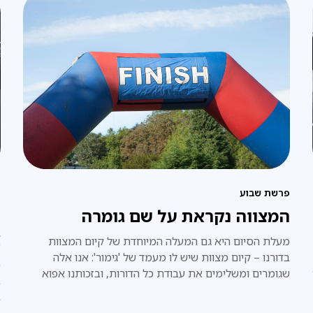
פרשת שבוע
פ
המצווה נקראת על שם גומרה
ל
א
מעלת הסיום היא גם המעלה המיוחדת של קיום המצוות
בדורנו – קיום מצוות שיש לו מעמד של 'גימור': אנו אלה
כ
שגומרים ומשלימים את עבודת כל הדורות, ובזכותנו אפוא
ב
תבוא הגאולה השלמה בפועל ממש, תכף ומיד.
ב
א