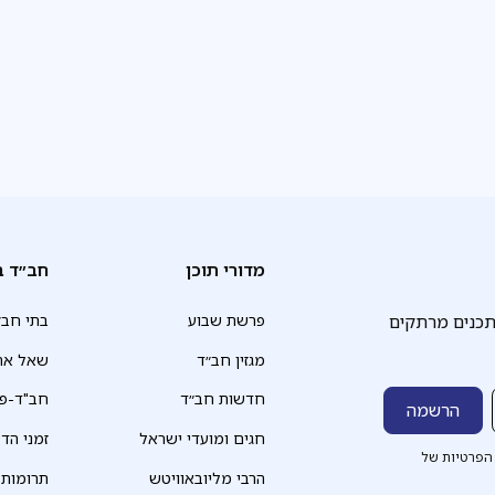
מדורי תוכן
חב״ד ב
תכנים מרתקים
פרשת שבוע
בתי חב״
מגזין חב״ד
שאל את
חדשות חב״ד
חב"ד-פד
חגים ומועדי ישראל
זמני הד
הפרטיות של
הרבי מליובאוויטש
תרומות