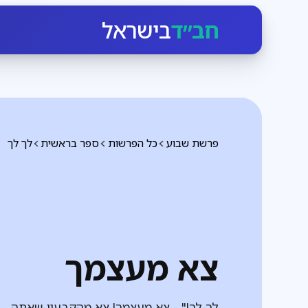
חב״ד
בישראל
פרשת שבוע
כל הפרשות
ספר בראשית
לך לך
צא מעצמך
לך לךָ!" - צא מעצמך! צא מהקבעון שאתה