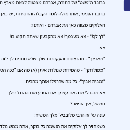
ברובד ה"פשט" של התורה, אברהם מצטווה לצאת מארץ חר
ברובד הפנימי, אותו מגלה לומד הקבלה והחסידות, יש כאן צ
האלוקים מצווה כאן את אברהם - ואותנו:
"לך לךָ!" - צא מעצמך! צא מהקבעון שאתה תקוע בו!
צא:
"מארצך" - מהרצונות והעקשנות שלך שלא נותנים לך לזוז.
"ממולדתך" - מהמידות שנולדת איתן (אז מה אם "ככה הטבע 
"ומבית אביך"- כל מה שהרגילו אותך מהבית.
צא מה-כל! שנה את עצמך את הטבע ואת ההרגל שלך.
תשאל, איך אפשר?
עונה על זה הרבי מלובביץ' מלך המשיח:
כשמחזיר לך אלוקים את הנשמה כל בוקר, אתה ממש נולד מח