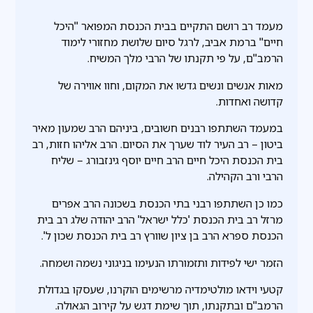
מעמד רב רושם התקיים בבית הכנסת המפואר "היכל
חיים" ברמת אביב, לרגל סיום שלושת מחזורי לימוד
הרמב"ם, על פי תקנתו של הרבי מלך המשיח.
מאות אנשים ונשים גדשו את המקום, וחוו אווירה של
קדושה ואחדות.
במעמד השתתפו רבנים חשובים, ביניהם הרב שמעון מאיר
ביטון – רב העיר לוד שערך את הסיום. הרב אליהו חזות, רב
בית הכנסת היכל חיים הרב חיים יוסף גינזבורג – שליח
הרבי ורב הקהילה.
כמו כן השתתפו רבני בתי הכנסת בשכונה הרב אפרים
מרזל רב בית הכנסת 'כלל ישראל' הרב יהודה שלג רב בית
הכנסת ספרא הרב בן ציון שוורץ רב בית הכנסת שכון ל'.
הזמר ישי לפידות ותזמורתו הנעימו בניגוני נשמה ושמחה.
קטעי וידאו מולטימדיה מרשימים הוקרנו, שעסקו בגדולת
הרמב"ם ובתקנתו, תוך שימת דגש על קירוב הגאולה.