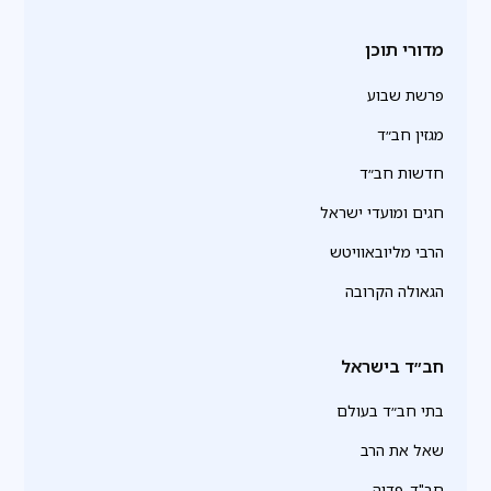
מדורי תוכן
פרשת שבוע
מגזין חב״ד
חדשות חב״ד
חגים ומועדי ישראל
הרבי מליובאוויטש
הגאולה הקרובה
חב״ד בישראל
בתי חב״ד בעולם
שאל את הרב
חב"ד-פדיה