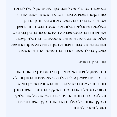
במאמר חכמים 'קשה לזווגם כקריעת ים סוף', גילו לנו את
סוד הקשר האמיתי. בים – המימד הנסתר, ישנה אחדות
אמיתית כדברי הזוהר, נשמה אחת. הפירוד קיים רק
בעלמא דאיתגליא. ולגלות את המימד הנסתר זה לחשוף
את אותו רובד פנימי שבו לא האינטרס מחבר בין בני הזוג,
אלא הם בעלי מהות אחת. ההשפעה ברובד הגלוי קיימת
ונחוצה נתינה, כבוד, חיבור ועד.אך החוויה העמוקה הדורשת
מאמץ כדי לחשפה, זהו הרובד הפנימי, אחדות הנשמה.
סוד היין בחופה
רמז עמוק לחיבור האמיתי בין בני הזוג ניתן לראות באופן
בו נערכים נישואין עפ"י ההלכה שהיא עמידת החתן והכלה
תחת חופה אחת ו שבע הברכות הנאמרים על יין דווקא.
החופה מסמלת את המימד המקיף והנסתר. כאשר החתן
והכלה עומדים תחת החופה, ישנה השראה של אור אלוקי
המקיף אותם מלמעלה. וזהו האור המקיף אשר נדרשים
הזוג לחושפו ולגלותו.