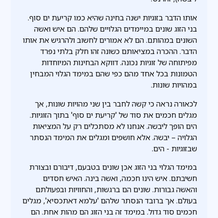
אותו הדבר בזוגיות ישנה בחינה שהיא כמו קריעת ים סוף.
בני הזוג שונים במיימדים הגלויים שלהם. הם איש ואשה
השונים במהותם. הם לא אמורים לחשוב ולהרגיש את אותו
הדבר. ההכרה במציאותם כשונה זהו חלק בלתי נפרד
מפיתוחה של זוגיות נכונה. דווקא הבחינות המיוחדות
הטמונות בכל אחד מהם כפי שהם במימד הגלוי המבחין
במהויות שונות.
לכאורה נראה כי קשה לחבר בין שני מהויות שונות, אך
מגלים חכמים את סוד של 'קריעת ים סוף' בתוך הזוגיות.
הים הופך ליבשה. אנחנו לא מסתכלים רק על המציאות
הגלויה – יבשה. אלא חושפים ומגלים את המימד הנסתר
שבזוגיות - הים.
במימד הגלוי בני הזוג אכן שונים בטבעם, דיבורם ובצורת
חשיבתם. איש הינו חכמה, ואשה בינה. האיש חסדים
והאשה גבורות. שונים הם ברגשות, והחוויות ובפעולתם
בעולם. אך ברובד הנסתר שלהם 'עלמא דאתכסיא', מגלים
חכמים סוד גדול. במימד זה בני הזוג הם מהות אחת. הם