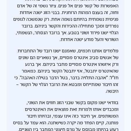
האפשרות של קשר פנים אל פנים. ציור גשמי זה של אדם
וחוה, זה בעצם המהות הרוחנית. בבני הזוג ישנה אחדות
פנימית נשמתית בהיותם נשמה אחת. רק שנמשכה לגופים
נפרדים ומכך מתחילה ההכירות והקשר ביניהם. ברובד
הגלוי ישנו פירוד ושוני בטבע. אך ברובד הנסתר, הנשמתי,
השורשי והעל מודע ישנה אחדות.
מלמדים אותנו חכמים, שאמנם ישנו רובד של התחברות
של אנשים סביב אינטרס מסויים, אך נשארים הם שונים
ורק איזשהו אינטרס מסויים מחבר ביניהם. אך ברגע
שהאינטרס יתבטל, אזי יתבטל הקשר ביניהם. כמאמר
חז"ל: "אהבה התלויה בדבר, בטל הדבר בטילה האהבה". כי
זהו חיבור שמתייחס ומבטא את הרובד הגלוי של הקשר –
היבשה.
בוודאי ישנו מקום בקשר שבני הזוג חווים את השוני,
ומכבדים אותו ולמרות זאת מוצאים את האינטרסים
המשותפים. אך חיבור כזה אינו עצמי, ובהיותו חיבור
מותנה, קיים הפחד מה יקרה כשישתנה. הוא עמד על בסיס
רעוע בהיותו מבוסס על גורם חיצוני המחבר בין השניים.