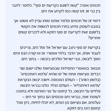
חכמינו אמרו: "קשה לזווגם כקריעת ים סוף". כלומר: לחבר
בין בני זוג זהו קשה כמו לקרוע את הים.
דימוי זה של חכמים מלמד אותנו שזהו עניין לא פשוט. אך
במבט לעומק מדוע בחרו חכמים להשוות את הקושי
בלזווגם זאת לקריעת ים סוף דווקא ולא לדברים קשים
אחרים?
בקריעת ים סוף ניצב עם ישראל אל מול הים, צריכים
לעבור אותו, אך הדבר בלתי אפשרי. או אז קורה הנס והים
הופך ליבשה, ובני ישראל הולכים ביבשה – בתוך הים.
מבואר במאמרי החסידות שבמציאות שלנו ישנם שני
רבדים: מציאות אחת של ים שהיא 'עלמא דאתכסיא'
(בלשון הזוהר) – העולם המכוסה. וישנה יבשה הנקראת
'עלמא דאיתגליא' – העולם הגלוי. כולנו נבראי היבשה
וגלויים על היבשה, כל קיומנו על פני האדמה ולא בתוכה.
לעומת זאת, נבראי הים מכוסים הם בתוך מי הים –
נעלמים. אם נוציאם מן המים, לא יוכלו לחיות, כיון שכל
קיומם הינו בים דווקא.