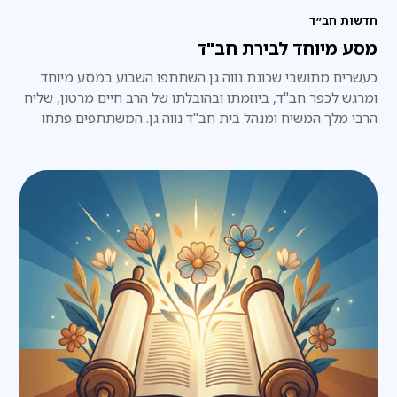
חדשות חב״ד
מסע מיוחד לבירת חב"ד
כעשרים מתושבי שכונת נווה גן השתתפו השבוע במסע מיוחד
ומרגש לכפר חב"ד, ביוזמתו ובהובלתו של הרב חיים מרטון, שליח
הרבי מלך המשיח ומנהל בית חב"ד נווה גן. המשתתפים פתחו
את היום בביקור ב־770. את היום חתמו המשתתפים בהתוועדות
"על האש" מיוחדת עם הרב טוביה בולטון