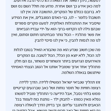
למעשה, ניתן לשאול את השאלה הזו כלפי הרבה אירועים.
למה כאן אירע כך ושם אחרת. מדוע פה חולל השם נס ושם
לא. ברובם ככולם של המקרים, התשובה זהה: אין לנו
תשובה! כלומר – לנו, בני-האדם המוגבלים, אין את המידע
שיסביר את ההתנהלות האלוקית. למעט מקרים ספורים
שבהם גילה לנו הקדוש-ברוך-הוא על-ידי עבדיו הנביאים
את פשר מהלכיו – הכול נותר מבחינתנו חתום וסתום, ואין
לנו מה לנסות להבין, כי אין לנו סיכוי להבין.
מה שכן חשוב שנדע הוא מה שהבורא הואיל בטובו לגלות
לנו: הכול, ללא יוצא מן הכלל, הכול לטובה. גם המקרים
והאירועים הגרועים ביותר והשחורים משחור, גם הם חלק
מתהליך אחד ארוך שמוביל אותנו אל הטוב הנצחי האמיתי
שיתגשם בגאולה השלמה.
זהו תהליך שנביאי ישראל המשילו ללידה. הדרך ללידה
רצופה חוויות של חוסר נוחות ושל כאב שברגעים קריטיים
ממש בלתי נסבל, אבל הידיעה כי התהליך מוביל למשהו
נפלא מאין כמוהו – לחבוק ילד – נותנת כוח לעמוד בכל
הכאבים ולהתגבר עליהם. וכך בדיוק הדרך לגאולה רצופה
גם היא חוויות של כאב חריף וקשה מנשוא, אבל הידיעה כי