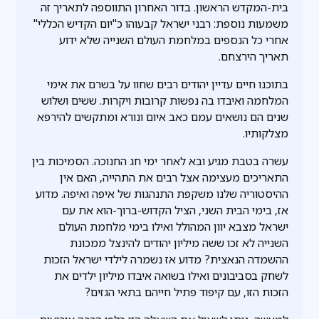
בית-המקדש הראשון. בדור האחרון התווספה לתאריך זה
משמעות נוספת: רבני ישראל קבעוהו כ"יום הקדיש הכללי"
אחרי כל הנספים במלחמת העולם השנייה שלא ידוע
תאריך הירצחם.
בתוכנו חיים עדיין יהודים רבים שחוו על בשרם את אימי
המלחמה ואיבדו בה נפשות קרובות ויקרות. ששים ושלוש
שנים הם נושאים עמם כאב איום ונורא ומתקשים להירפא
מצלקותיו.
עשרה בטבת מגיע ובא לאחר ימי חג החנוכה. הסמיכות בין
התאריכים מעצימה אצל רבים את התהייה, האם אין
ההיסטוריה שלנו משקפת התנהגות של איפה ואיפה. מדוע
אז, בימי הבית השני, הציל הקדוש-ברוך-הוא את עם
ישראל מצבא יוון המהולל ואילו בימי מלחמת העולם
השנייה לא זכו ששה מיליון יהודים להינצל ממכונת
ההשמדה הנאצית? מדוע אז נשמרה לילדי ישראל הזכות
לשחק בסביבונים ואילו בשואה איבדו מיליון ילדים את
הזכות הזו, עם קיפוד פתיל חייהם בתאי הגזים?