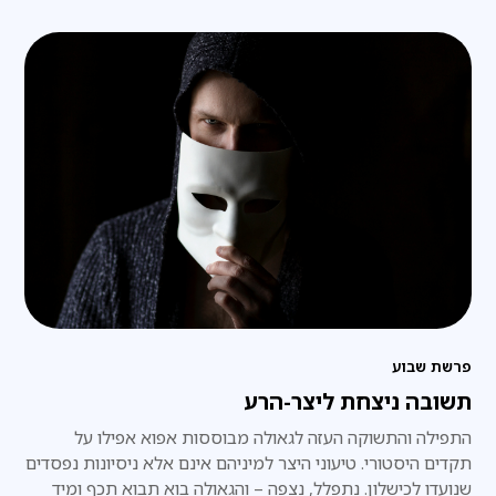
פרשת שבוע
תשובה ניצחת ליצר-הרע
התפילה והתשוקה העזה לגאולה מבוססות אפוא אפילו על
תקדים היסטורי. טיעוני היצר למיניהם אינם אלא ניסיונות נפסדים
שנועדו לכישלון. נתפלל, נצפה – והגאולה בוא תבוא תכף ומיד