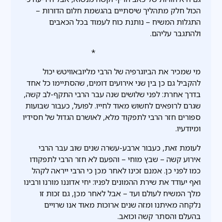
הכול חלק מתהליך שיסתיים בהגשמת חלום הדורות –
התגלות המשיח – נותנת כוח לעמוד בכל הכאבים
ולהתגבר עליהם.
*
מי שמכיר את הביוגרפיה של הרבי מליובאוויטש יכול
להקביל גם כן בין שני אירועים דומים, שהסתיימו כל אחד
בדרך אחרת: לפני שלושים שנה עבר הרבי התקף-לב קשה,
שגרם לרופאים לחשוש מאוד לחייו. לפועל, כעבור שבועות
ספורים חזר הרבי לתפקוד מלא, לאושרם הגדול של חסידיו
ומיודעיו.
לעומת זאת, כעבור ארבע-עשרה שנים שוב עבר הרבי
אירוע קשה – שבץ מוחי – והפעם לא חזר הרבי לתפקודו
כמו לפני כן. אמנם זכינו לאחר מכן כי הרבי ייראה לקהל
ואף יעודד את שירת ההמונים לפניו: יחי אדוננו מורנו ורבינו
מלך המשיח לעולם ועד – אבל לאחר מכן, גם זכות זו
נלקחה מאיתנו ומזה שנים ארוכות מאוד אנו שרויים
בהעלם והסתר קשה וכואב.