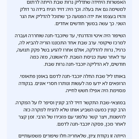
האפשרות היחידה שתדליק נרות שבת הייתה לרתום
למשימה גם את בעלה. וכך היה: דויד הניח בידה נר דולק
והזיז בעצמו את ידה הפגועה כך שתוכל להדליק את הנר
השני. כך עשה במשך חודשים אחדים.
השיפור היה איטי והדרגתי, עד שיוכבד-חנה שוחררה ועברה
למרכז שיקומי. ערב שבת אחד התכוננו הוריה להביא לה,
כרגיל, נרות להדלקה, אולם אחרו להגיע בשל פקק תנועה,
עד לאחר שעת כניסת השבת. לראשונה, מזה כמה
חודשים, לא הדליקה יוכבד-חנה נרות שבת.
באותו ליל שבת החלה יוכבד-חנה לדמם באופן פתאומי.
הרופאים לא ידעו מה לעשות ונותרו חסרי אונים. בנקודה
מסוימת היה אפילו חשש לחייה.
במוצאי-שבת התקשר דויד לרב קונין וסיפר לו על המקרה.
הרב קונין כמעט השביע אותו שלא להניח למקרה כזה
להישנות, ויצר קשר טלפוני עם מזכירו של הרבי. זמן קצר
לאחר מכן, פסקה יוכבד-חנה לדמם.
הייתה זו נקודת ציון, שלאחריה חלו שיפורים משמעותיים