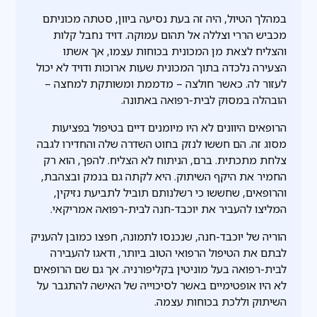
במהלך הטיול, היה זה בעת נסיעה ביוון, סטתה מכוניתם
מכביש הררי וצללה אל תהום עמוקה. דויד נחבל קלות
והצליח לצאת מן המכונית בכוחות עצמו, אך אשתו
הצעירה נלכדה בתוך המכונית שעות ארוכות ודויד לא יכול
לעזור לה. כאשר חולצה – מדממת ומשותקת למחצה –
הובהלה במסוק לבית-רפואה באתונה.
הרופאים היוונים לא היו מיומנים דיים בטיפול בפציעות
מסוג זה. הם חששו לנזק בחוט השדרה שלה והחדירו לגבה
צלחת מתכתית. ברם, הניתוח לא הצליח. להפך, הוא רק
החמיר את היקף השיתוק. היא לקתה גם בנמק ובצהבת,
והרופאים, שחששו כי רשלנותם תוביל לתביעת נזיקין,
המליצו להעביר את יוכבד-חנה לבית-רפואה אמריקאי.
הוריה של יוכבד-חנה, שנכנסו לתמונה, חפצו כמובן להעניק
לבתם את הטיפול הרפואי הטוב ביותר, ודאגו להעבירה
לבית-רפואה בעל מוניטין בקליפורניה. אך גם שם הרופאים
לא היו אופטימיים באשר לסיכוייה של האישה להתגבר על
השיתוק וללכת בכוחות עצמה.