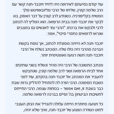
עוד קודם נסיעתם לאירופה היה לדויד ויוכבד-חנה קשר עם
הרב שלמה קונין, שליחו של הרבי מליובאוויטש מלך
המשיח בקליפורניה. כשנודע לרב קונין על דבר האסון, בא
לבקר את יוכבד-חנה בבית הרפואה. הוא המליץ לה לכתוב
לרבי ולבקש את ברכתו. "הרבי עזר לאנשים גם במצבים
שנראו לרופאים כחסרי סיכוי", אמר.
יוכבד-חנה לא הייתה מסוגלת לכתוב, אך נוסח בקשת
הברכה מהרבי היה כולו שלה. המכתב נשלח אל הרבי
ויוכבד-חנה חשה רגועה ואופטימית יותר.
מכתב התשובה של הרבי היה מהיר ונשלח בשני עותקים:
אחד לבית-הרפואה ושני לרב שלמה קונין, שנתבקש
להעביר את המכתב אל יוכבד-חנה בהקדם, עוד לפני
השבת הסמוכה. הרבי הורה לה להתחיל להדליק נרות שבת
כבר בשבת זו, ואם אפשר – בכוחות עצמה. הרבי התייחס
לחשיבות הביטחון בה' וסיים בברכה לרפואה שלמה.
כל תנועה מיותרת הייתה עלולה להגדיל את הנזק העצבי
לחוט השדרה הפגוע של יוכבד-חנה, ואיך שלא יהיה,