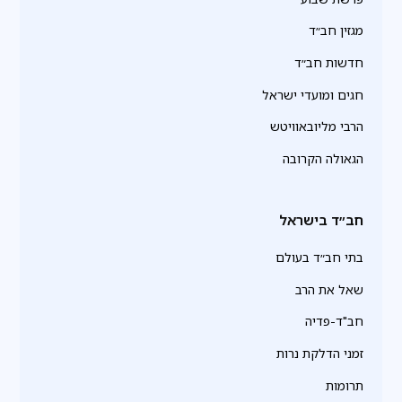
מגזין חב״ד
חדשות חב״ד
חגים ומועדי ישראל
הרבי מליובאוויטש
הגאולה הקרובה
חב״ד בישראל
בתי חב״ד בעולם
שאל את הרב
חב"ד-פדיה
זמני הדלקת נרות
תרומות