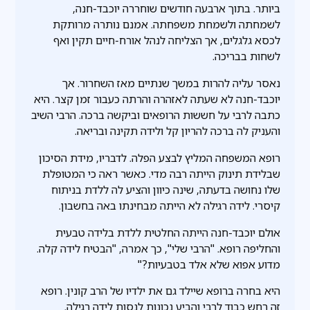
ביותר. בתוך ארבעה חודשים שוחררה יוכבד-חנה,
לשמחתה ולשמחת משפחתה. אמנם נותרה מרותקת
לכסא גלגלים, אך הצליחה לנהל אורח-חיים תקין ואף
לשחות בבריכה.
נאסר עליה להרות במשך שנתיים מאז השחרור. אך
יוכבד-חנה לא שעתה לאזהרה והרתה כעבור זמן קצר. היא
כתבה לרבי על חששות הרופאים וביקשה ברכה. הרבי השיב
והעניק לה ברכה להריון קל ולידה תקינה ובריאה.
רופא המשפחה המליץ לבצע הפלה. לדבריו, מידת הסיכון
שבלידת תינוק הייתה רבה מדי. כאשר ראה כי המטופלת
שלו נחושה בדעתה, שינה כיוון והציע לה ללדת בניתוח
קיסרי. לידה רגילה לא הייתה מבחינתו באה בחשבון.
אולם יוכבד-חנה הייתה החלטית ללדת בלידה טבעית
והחליפה רופא. "הרבי שלי", כך אמרה, "הבטיח לידה קלה.
מדוע אפוא שלא אלד בטבעיות?"
היא בחרה ברופא שיילד גם את ילדיו של הרב קונין. רופא
זה רחש כבוד לרבי והביע נכונות לנסות לידה רגילה.