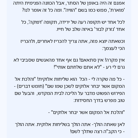
אמנם זה היה באופן של הסתר, אבל הכוונה הפנימית היתה
'מוארת', ממש כמו בשם "הוויה". ומה כל זה אומר לנו?
לכל אחד יש תקופה רעה של ירידה, תקופה 'דפוקה', כל
אחד 'נזרק לבור' באיזה שלב של חייו.
וכשאתה יוצא מזה, אתה צריך להכריז לאחרים, ולהכריז
הכי לעצמך:
אין מקרה! אין סתאאם! גם אף אחד מהאנשים שסביבי לא
גרם לי רע - "לא אתם שלחתם אותי"!
- כל מה שקרה לי - הכל הוא שליחות אלוקית! "והלכת אל
המקום אשר יבחר אלוקים לשכן שמו שם" (חומש דברים) -
הפירוש הפשוט מדבר על הליכה לבית המקדש, והבעל שם
טוב מפרש בדרך החסידות:
"והלכת אל המקום אשר יבחר אלוקים" -
לאן שאתה הולך- אתה הולך בשליחות אלוקית. אתה הולך
- כי הקב"ה רצה שתלך לשם!