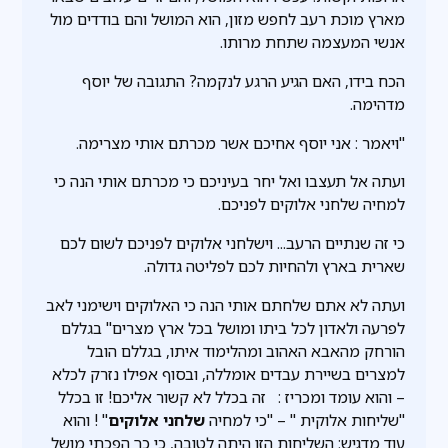
מארץ מוכת רעב לחפש מזון, הוא המושל והם בודדים מול
אנשי המעצמה שתחת מרותו.
הכח בידו, האם הגיע הרגע לנקמה? התגובה של יוסף
מדהימה.
"ויאמר : אני יוסף אחיכם אשר מכרתם אותי מצרימה.
ועתה אל תעצבו ואל יחר בעיניכם כי מכרתם אותי הנה כי
למחיה שלחני אלוקים לפניכם.
כי זה שנתיים הרעב... וישלחני אלוקים לפניכם לשום לכם
שארית בארץ ולהחיות לכם לפליטה גדולה.
ועתה לא אתם שלחתם אותי הנה כי האלוקים וישימני לאב
לפרעה ולאדון לכל ביתו ומושל בכל ארץ מצרים" בגללם
הורחק מהאבא האהוב ומהלימוד איתו, בגללם הובל
למצרים בשיירת עבדים אומללה, ובסוף אפילו נזרק לכלא
– והוא עומד ומכריז : זה בכלל לא קשור אליכם! זו בכלל
"שליחות אלוקית " – "כי למחיה
שלחני אלוקים
" ! והוא
עוד מדגיש: השליחות הזו היתה לטובה, כי כך הפכתי מושל