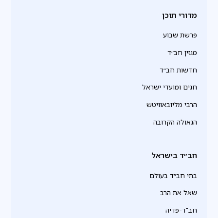
מדורי תוכן
פרשת שבוע
מגזין חב״ד
חדשות חב״ד
חגים ומועדי ישראל
הרבי מליובאוויטש
הגאולה הקרובה
חב״ד בישראל
בתי חב״ד בעולם
שאל את הרב
חב"ד-פדיה