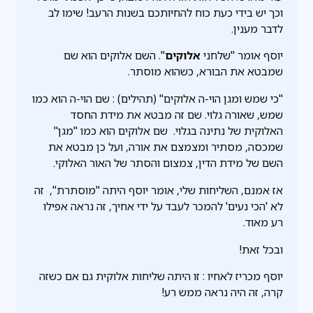
וכך יש בידי כעת כוח להחיותכם בשנות הרעב! שימו לב
לדבר מענין.
יוסף אומר "שלחני
אלוקים
". השם אלוקים הוא שם
שמבטא את הבורא, כשהוא מוסתר.
"כי שמש ומגן הוי-ה אלוקים" (תהילים) : שם הוי-ה הוא כמו
שמש, שאורה גלוי. שם זה מבטא את מידת החסד
האלוקית של נתינה בגלוי. שם אלוקים הוא כמו "מגן"
שמכסה, מסתיר ומצמצם את אורה, ועל כן מבטא את
השם של מידת הדין, צמצום והסתר של האור האלוקי.
אז אמנם, השליחות שלי, אומר יוסף היתה "מוסתרת", זה
לא 'הכי נעים' להמכר לעבד על ידי אחיך, זה נראה אפילו
רע מאוד.
ובכל זאת!
יוסף מכריז לאחיו : זו היתה שליחות אלוקית גם אם כשזה
קרה, זה היה נראה ממש רע!