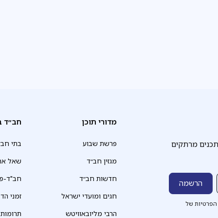
המובטחת.
מדורי תוכן
חב״ד ב
תכנים מרתקים
פרשת שבוע
בתי חב״
מגזין חב״ד
שאל את
חדשות חב״ד
חב"ד-פד
חגים ומועדי ישראל
זמני הד
הפרטיות של
הרבי מליובאוויטש
תרומות