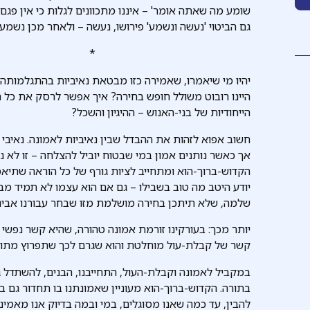
שומע מה שאתה אומר' – איננו מתכוונים לגלות כי אין פגם
גם הביטוי 'נעשה ונשמע' פירושו, נעשה – ולאחר מכן נשמע ו
*
יהיו מי שיאמרו, שאמירה כזו מבטאת נאיביות בהתגלמותה
היינו רובוט משולל חופש בחירה? איך אפשר לרסק את כל
הייחודיות של בני-האנוש – ההיגיון והשכל?
חשוב אפוא לזהות את ההבדל שבין נאיביות לאמונה. נאיבי ה
אך כאשר נותנים אמון במי שבטוח יוביל להצלחה – זו לא נ
הקדוש-ברוך-הוא ומתחייב לציות גורף של כל הוראה שתיאמ
יודע היטב מה טוב בשבילו – גם אם הוא עצמו לא תמיד מבין
שלמה, שלא תיתכן בחירה מושלמת מזו שבחר עבורנו אבינ
יותר מכך: בעורקינו זורמת אמונה טהורה, שהיא קשר נפשי מו
קשר של קבלת-עול מוחלטת והוא שגרם לכך שתפרוץ מתוכנו
במקביל לאמונה וקבלת-העול, התחייבנו, הבנים, להשתדל גם
בתורה. הקדוש-ברוך-הוא מעוניין שאמונתנו בו תחדור גם בש
להבין, עד כמה שאנו מסוגלים, במי ובמה בדיוק אנו מאמינ