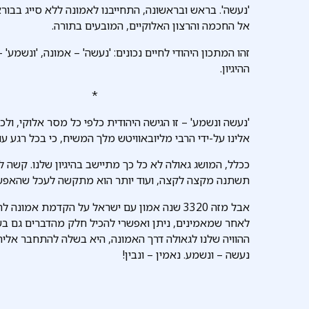
'נעשה'. בראש ובראשונה, התחייבנו לאמונה ללא סייג בבורא
אל החכמה והרצון האלוקיים, המובעים בתורה.
זהו המתכון היהודי לחיים נכונים: 'נעשה' – אמונה, 'ונשמע' 
ההיגיון.
*
'נעשה ונשמע' – זו הגישה היהודית כלפי כל מסר אלוקי, ול
אלינו על-ידי הרבי מליובאוויטש מלך המשיח, כי בכל רגע
ככלל, המושג גאולה לא כל כך מתיישב בהיגיון שלנו. קשה 
תשתנה מקצה לקצה, ועוד יותר הוא מתקשה לעכל שהאפשרו
אבל מזה 3320 שנה אמון עם ישראל על הקדמת אמונ
לאחר שמאמינים, ניתן ואפשרי להכיל חלק מהדברים גם בש
ההוויה שלנו לגאולה דרך האמונה, היא בשלה להתחבר אליה גם
נעשה – ונשמע. נאמין – ונבין!