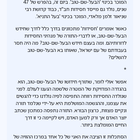
המוכר בכינוי 'הבעל-שם-טוב'. ביום זה, בהפרש של 47
שנים, נולד גם מייסד חסידות חב"ד, כבוד קדושת רבי
שניאור זלמן מלאדי, המוכר בכינוי 'בעל התניא'.
כאשר אומרים 'חסידות' מתכוונים בדרך כלל לדרך שחידש
הבעל-שם-טוב, או לדברי-התורה של מנהיגי החסידות
לדורותיהם. ומה בעצם חידש הבעל-שם-טוב? מה היה חסר
בעבודתם של עם ישראל, שאותו בא הבעל-שם-טוב
להשלים?
*
אפשר אולי לומר, שתורף חידושו של הבעל-שם-טוב, הוא
בהגדרה המדויקת של המטרה שלשמה הגענו לעולם. לפני
שנולדה החסידות רווחה התפיסה לפיה נולדנו כדי להגשים
את עצמנו, וההגשמה המושלמת היא על-ידי שנלמד תורה
ונקיים מצוות, כרצון הבורא. התורה נתפסה כמתכון שכתב
יוצר האדם אך ורק למען האדם, ויש לקיימה כי זו דרך
החיים המומלצת ביותר.
הסתכלות זו הציבה את האני של כל אחד במרכז ההוויה של