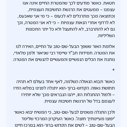
חטאת. כאשר מודעים לכך שהמטרת החיים אינה אנו
עצמנו – ממעטים את הרגשת החשיבות העצמית,
וכתוצאה מכך מתרגלים לא לכעוס – כי מי אני שאכעס,
לא לרדוף אחרי הנאות עצמיות – כי לא אני המטרה, וכך
גם לא להתרברב, לא להתעצל ולא כל יתר התכונות
השליליות.
אלומת האור ששפך הבעל-שם-טוב על החיים, האירה לנו
את המטרה. חסידות חב"ד שייסד רבי שניאור זלמן מלאדי,
נותנת את הכלים הנפשיים והמעשיים להגשים את המטרה.
*
כאשר תבוא הגאולה השלמה, לאף אחד בעולם לא תהיה
תחושת גאווה. הקדוש-ברוך-הוא יתגלה לפנינו במלוא הדרו
– ולמול ההתגלות הזו, ייהנו הנבראים מכך שלא יותירו
לעצמם בדל של הרגשת חשיבות עצמית.
ולכן התגלה משמים לבעל-שם-טוב, כי המשיח יבוא כאשר
'יפוצו מעיינותיך חוצה'. כאשר העיקרון המרכזי שלימד
הבעל-שם-טוב – לשים את הקדוש-ברוך-הוא במרכז חיינו