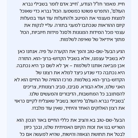
חייו. מאמר חז"ל הנודע, 'חייב אדם לומר בשבילי נברא
העולם', התפרש פשוטו כמשמעו. הכול נברא כדי שאוכל
למצות מעצמי את המיטב ולהתעלות עוד ועוד במעלות
קיום ההוראות שנכתבו למעני בתורה. עליי לנקות את
עצמי מכל המידות המגונות ולסגל מידות חיוביות, הכול
מתוך אידיאל של שאיפה לשלמות.
הגיע הבעל-שם-טוב והפך את הקערה על פיה. אנחנו כאן
לא בשביל עצמנו, אלא בשביל הקדוש-ברוך-הוא. התורה
אכן מביאה אותנו לשלמות – אך לא לשם כך היא נכתבה.
היא נכתבה כדי שנדע כיצד למלא את רצונו של
הקדוש-ברוך-הוא בשלמות. מרכז ההוויה של החיים הוא לא
האני שלנו, אלא הבורא. סביבו, סביב רצונותיו, צריכים
להסתובב כל המחשבות, הדיבורים והמעשים שלנו.
'בשבילי נברא העולם' פירושו: בשביל שאצליח לקיים כראוי
את רצון האלוקים האחד והיחיד, שאין עוד מלבדו.
הבעל-שם-טוב בא והציב את כללי החיים באור הנכון. הוא
השריש בנו את זכות הקיום האמיתית שלנו, ובכך כיוון
לבטל את תחושת הגאווה והישות, שהיא למעשה אם כל