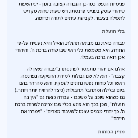
פנימיות הנפש. כמו-כן העבודה קצובה בזמן - יש השעות
שיהודי עוסק בענייני פרנסתו, ויש שעות שהוא מקדיש
לתפילה בציבור, לקביעת עיתים לתורה וכדומה.
בלי תועלת
עבודה כזאת גם מביאה תועלת. הואיל והיא נעשית על-פי
התורה, היא משמשת כלי ראוי שבו שורה ברכת ה', והיהודי
אכן רואה ברכה בעמלו.
אולם אם יהודי מתמסר לפרנסתו ב"עבודה שאין לה
קצבה" - הוא לא שם גבולות למידת ההשקעה בפרנסה,
ראשו וכל כוחות נפשו נתונים לעסקיו, והוא מהרהר בהם
ביום ובלילה ומתחבל תחבולות (כיצד להרוויח יותר ויותר..)
גם כשהוא שוכב על משכבו - עבודה כזאת גם "אין בה
תועלת", שכן בכך הוא פוגע בכלי שבו צריכה לשרות ברכת
ה'. כך יהודי מכניס עצמו ל'שעבוד מצרים' - "וימררו את
חייהם".
מניין הכוחות