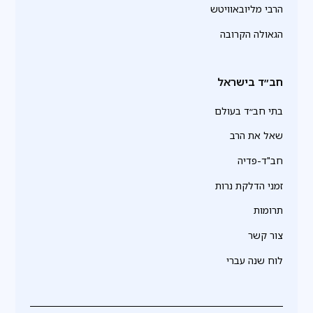
הרבי מליובאוויטש
הגאולה הקרובה
חב״ד בישראל
בתי חב״ד בעולם
שאל את הרב
חב"ד-פדיה
זמני הדלקת נרות
תרומות
צור קשר
לוח שנה עברי