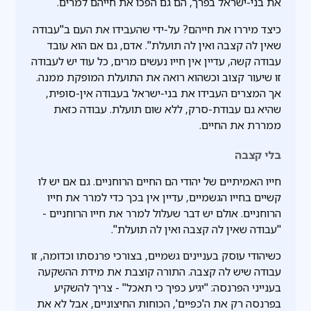
את בני-ישראל בפרך, הם גם הפכו את חייהם למרים.
כיצד מיררו את חייהם? על-ידי שהעבידו את העם ב"עבודה
שאין לה קצבה ואין לה תועלת". אדם, גם אם הוא עובד
עבודה קשה, עדיין אין חייו נעשים מרים, כל עוד יש לעבודה
זו שיעור קצוב וכשהוא רואה את התועלת המופקת ממנה.
אך המצרים העבידו את בני-ישראל בעבודה אין-סופית,
שהיא גם עבודת-סרק, ללא שום תועלת. עבודה כזאת
ממררת את החיים.
בלי קצבה
חייו האמיתיים של יהודי הם החיים הרוחניים. גם אם יש לו
קשיים בחייו הגשמיים, עדיין אין בכך כדי למרר את חייו
הרוחניים. אולם יש דבר שעלול למרר את חייו הרוחניים -
"עבודה שאין לה קצבה ואין לה תועלת".
כשיהודי עוסק בעניינים גשמיים, בצורכי פרנסתו וכדומה, זו
עבודה שיש לה קצבה. התורה קוצבת את מידת ההשקעה
בענייני הפרנסה: "יגיע כפיך כי תאכל" - צריך להשקיע
בפרנסה רק את ה'כפיים', הכוחות החיצוניים, אבל לא את