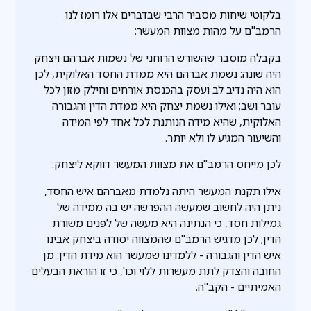
בלקוטי שיחות מסביר הרבי שבדברים אלו רומז לנו
הרמב"ם על מהות מצוות המעשר:
בקבלה מוסבר שהשורש הרוחני של נשמות אברהם ויצחק
היה שונה: נשמת אברהם היא ממדת החסד האלוקית, לכן
הוא היה נדיב לב ועסק בהכנסת אורחים וחילק מזון לכל
עובר ושב; ואילו נשמת יצחק היא ממדת הדין והגבורה
האלוקית, שהיא מידה הנותנת לכל אחד לפי המידה
והשיעור המגיע לו ולא יותר.
לכן מייחס הרמב"ם את מצוות המעשר דווקא ליצחק:
אילו תקנת המעשר היתה נלמדת מאברהם איש החסד,
ניתן היה לחשוב שמעשה ההפרשה יש בה ממידה של
גמילות חסד, כי הנתינה היא מעשה של לפנים משורת
הדין; לכן מדגיש הרמב"ם שהמצווה יסודה ביצחק אבינו
איש הדין והגבורה - ללמדינו שמעשר הוא מידת הדין: מן
החובה והצדק לתת מעשרות ללוי וכו', כי זו הוראת הבעלים
האמיתיים - הקב"ה.