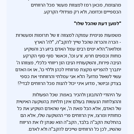
מהצומח, מכאן רמז למצוות מעשר מכל הרווחים
הכספייים וכדומה, ולא רק מגידולי הקרקע.
"למען דעת שהכל שלו"
משמעות פנימית עמוקה למצווה זו של תרומות ומעשרות
- הכרה והכרזה שהכל שייך להקב"ה, "לה' הארץ
ומלואה":הלא ימים רבים עמל האדם ביזע רב והשקיע
כוחות וכספים חרש, זרע וכו', וכאשר סוף סוף הקרקע
הניבה פירות, והשקעותיו הניבו הון ריווחי כלכלי, מצווהו ה'
יתברך להפריש מקצת מרווחיו לכהן וללוי כו', או אז האדם
עשוי לשאול מדוע? הלא אני עמלתי והרווחתי את כספי
בצדק וביושר, מדוע איני יכול להנות מכל הרווחים לבדי?!
על היהודי להתבונן ולהכיר באמת: שכל הפעולות
וההצלחות הנעשות בעולם אינן תלויות בהשקעה האישית
של האדם, אלא הכל מאת ה', אף שהאדם השקיע את כל
כוחותיו ומרצו, אין הרווחים פרי ההשקעה שלו, אלא הם
בהחלטת הקב"ה בלבד, הקב"ה הוא שנתן לו את הריווח
שהשיג, לכן כל הרווחים שייכים להקב"ה ולא לאדם.