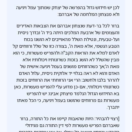
לכן יש חידוש גדול בהפרשה של יצחק שמתוך עמל ויגיעה
ולא מנצחון המלחמה של אברהם:
ברור לכל בר-דעת שנצחון אברהם את הצבאות האדירים
והעצומים של ארבעת המלכים היתה ביד ה' ובדרך ניסית
ועל-טבעית, ונטילת השלל מהאוייבים לא הושגו בכוח
הטבע הגשמי, אלא מאת ה', בצורה כזו של שלל ורווחים קל
לאדם למלא את הוראות הקב"ה ולהפריש מעשרות, כי הוא
מבין שהשלל לא הושג בזכות כשרונותיו ויכולותיו אלא
מאת ה';אך כשהרווחים מושגים בעמל ויגיעה אישית של
האדם והוא לא ראה בגלוי יד אלוקית ניסית, עלול האדם
להרהר בלבו ולחשוב: הרי אני הרווחתי את הרווחים בזכות
כשרונותי ויכולותי, אם-כן מדוע עלי להפריש מעשרות, כאן
בא החידוש הגדול הנלמד מיצחק אבינו: יש להפריש
מעשרות גם מרווחים שהושגו בעמל ויגיעה, כי הכל מאתו
יתברך.
[רצוי להבהיר: היות שהאבות קיימו את כל התורה, ברור
שאברהם הפריש מעשרות לפי דין התורה גם מגידולי
הקרקע ורווחיו משאר כל עמלו, אך אנו עוסקים בדברים