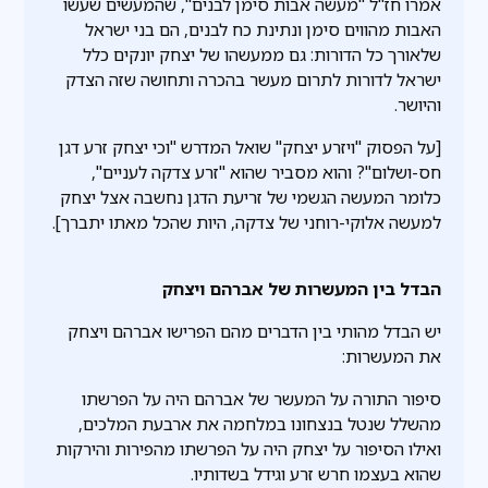
אמרו חז"ל "מעשה אבות סימן לבנים", שהמעשים שעשו
האבות מהווים סימן ונתינת כח לבנים, הם בני ישראל
שלאורך כל הדורות: גם ממעשהו של יצחק יונקים כלל
ישראל לדורות לתרום מעשר בהכרה ותחושה שזה הצדק
והיושר.
[על הפסוק "ויזרע יצחק" שואל המדרש "וכי יצחק זרע דגן
חס-ושלום"? והוא מסביר שהוא "זרע צדקה לעניים",
כלומר המעשה הגשמי של זריעת הדגן נחשבה אצל יצחק
למעשה אלוקי-רוחני של צדקה, היות שהכל מאתו יתברך].
הבדל בין המעשרות של אברהם ויצחק
יש הבדל מהותי בין הדברים מהם הפרישו אברהם ויצחק
את המעשרות:
סיפור התורה על המעשר של אברהם היה על הפרשתו
מהשלל שנטל בנצחונו במלחמה את ארבעת המלכים,
ואילו הסיפור על יצחק היה על הפרשתו מהפירות והירקות
שהוא בעצמו חרש זרע וגידל בשדותיו.