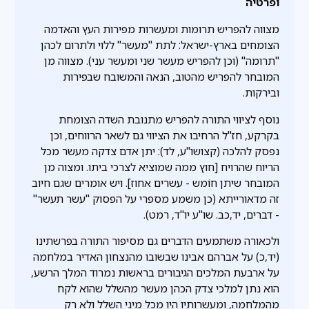
ופרטיה
מצווה להפריש תרומות ומעשרות מפירות העץ והאדמה
הצומחים בארץ-ישראל: לתת "מעשר" ללוי ולתרום לכהן
"תרומה" (וכן להפריש מעשר שני ומעשר עני). מצווה מן
המובחר להפריש מהטוב, הנאה והמשובח שבפירות
ובירקות.
נוסף לציווי התורה להפריש מתנובת השדה הצומחת
בקרקע, חז"ל הרחיבו את הציווי גם לשאר הרווחים, וכן
נפסק להלכה (קצושו"ע, לד): יתן אדם צדקה מעשר מכל
הריוח שהרויח [חוץ ממה שמוציא לצרכי ביתו. ומצוה מן
המובחר שיתן חוֹמש - עשרים אחוז]. ויש אומרים שגם חיוב
זה מדאורייתא (כן משמע מספרי על הפסוק "עשר תעשר"
- דברים, יד,כב. שו"ע יו"ד, רמט).
ולכאורה משתמעים הדברים גם מסיפור התורה בפרשתינו
(יד,כ) על אברהם אבינו שבשובו מהנצחון האדיר במלחמה
על ארבעת המלכים הגיבורים בראשות נמרוד המלך הרשע,
הוא נתן למלכי צדק הכהן מעשר מהשלל שהוא לקח
מהמלחמה, ומעשרותיו היו מכל מיני השלל ולא רק