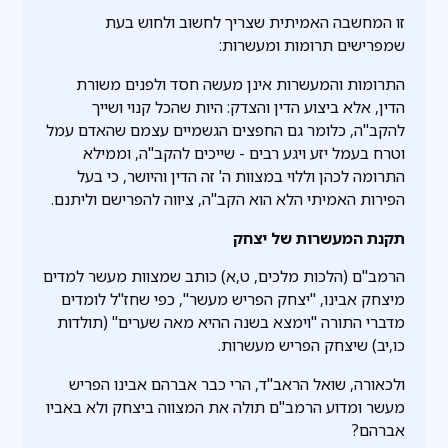
זו המחשבה האמיתית שצריך לחשוב ולחוש בעת
שמפרישים תרומות ומעשרות:
התרומות והמעשרות אינן מעשה חסד ולפנים משורת
הדין, אלא ביצוע הדין והצדק: היות שהכל קנוי ושייך
להקב"ה, כלומר גם החפצים הגשמיים עצמם שהאדם עמל
וטרח בעמל יזע ויגע רבים - שייכים להקב"ה, וממילא
התרומה לכהן וללוי במצוות ה' זה הדין והיושר, כי בעל
הפירות האמיתי הלא הוא הקב"ה, ציווה להפרישם וליתנם.
תקנת המעשרות של יצחק
הרמב"ם (הלכות מלכים, ט,א) כותב שמצוות מעשר למדים
מיצחק אבינו, "יצחק הפריש מעשר", כפי שחז"ל לומדים
מדברי התורה "וימצא בשנה ההיא מאה שערים" (תולדות
כו,יב) שיצחק הפריש מעשרות.
ולכאורה, שואל הראב"ד, הרי כבר אברהם אבינו הפריש
מעשר ומדוע הרמב"ם תולה את המצווה ביצחק ולא באביו
אברהם?