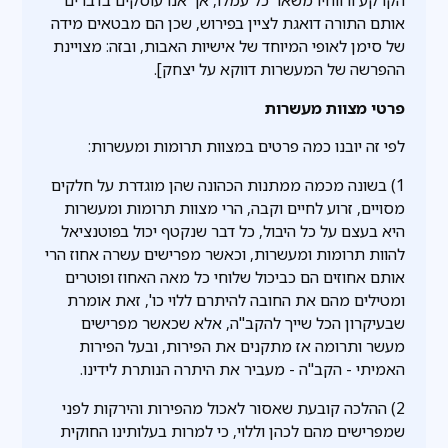
אותם התורה דואגת לציין בפירוש, שכן הם מבטאים מידה
של סימן לאופי המיוחד של אישיות האבות, ובזה: מצויינת
ההפרשה של המעשרות דווקא על יצחק].
פרטי מצוות מעשרות
לפי זה יובנו כמה פרטים במצוות תרומות ומעשרות:
1) בשונה מכמה ממתנות הכהונה שהן מוגדרת על חלקים
מסויים, זרוע לחיים וקבה, הרי מצוות תרומות ומעשרות
היא בעצם על כל היבול, כל דבר שנקטף יכול בפוטנציאל
להוות תרומות ומעשרות, וכאשר מפרישים עשרה אחוז הרי
אותם אחוזים הם כביכול שלוחי כל מאה האחוז ופוטרים
ומטילים מהם את החובה להיתרם ללוי כו', זאת אומרת
שבעיקרון הכל שייך להקב"ה, אלא שכאשר מפרישים
מעשר ותרומה אז מתקנים את הפירות, ובעל הפירות
האמיתי - הקב"ה - מעביר את היתרה הנותרת לידינו.
2) ההלכה קובעת שאסור לאכול מהפירות והירקות לפני
שמפרישים מהם לכהן וללוי, כי למרות בעלותינו החוקית