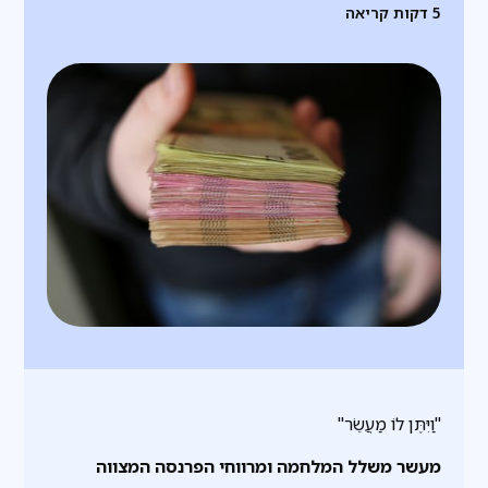
5
דקות קריאה
"וַיִּתֶּן לוֹ מַעֲשֵׂר"
מעשר משלל המלחמה ומרווחי הפרנסה המצווה