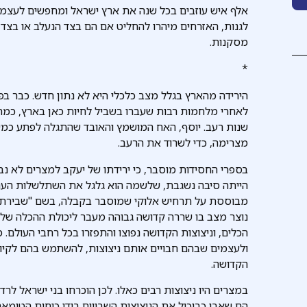
אלף איש עוזבים בכל שנה את ארץ ישראל ומחפשים לעצמם 
לגנות, האזרחים מיהרו להחליט אם הם בצד הנעלב או בצד
מסקנות.
*
הירידה מהארץ בגלל מצב כלכלי היא לא נתון חדש. כבר בפר
לאחרי מלחמות רבות שעברו בשביל לחיות כאן בארץ, כמת
שנות רעב. יוסף, האח המושמץ והאובד שהתגלה לפתע כמש
מצרימה, כדי לשרוד את הרעב.
בספרי החסידות מוסבר, כי ירידתו של יעקב למצרים לא נב
הייתה סיבה נשגבת, שלשמה הוא גלגל את השתלשלות העניינ
מבוססת על תרחיש אלוקי שמוסבר בקבלה, בשם "שבירת הכ
נוצר מצב בו שררה קדושה גבוהה מעבר ליכולת ההכלה של ה
הכלים, וניצוצות הקדושה נפוצו והתפזרו בכל רחבי העולם.
ולעצמים שבהם חבויים אותם ניצוצות, להשתמש בהם לקיום
הקדושה.
במצרים היו ניצוצות רבים כאלו. לכן הוכרחו בני ישראל לר
הם שאבו כביכול את הניצוצות השבויים בידי כוחות הטומא