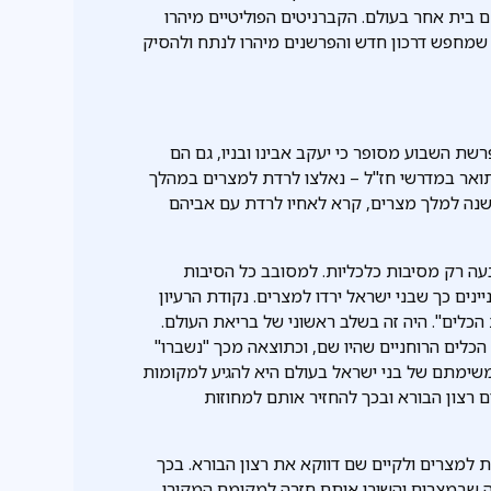
בית אחר בעולם. הקברניטים הפוליטיים מיהרו
 שמחפש דרכון חדש והפרשנים מיהרו לנתח ולהסיק
שת השבוע מסופר כי יעקב אבינו ובניו, גם הם
ואר במדרשי חז"ל – נאלצו לרדת למצרים במהלך
נה למלך מצרים, קרא לאחיו לרדת עם אביהם
עה רק מסיבות כלכליות. למסובב כל הסיבות
ים כך שבני ישראל ירדו למצרים. נקודת הרעיון
לים". היה זה בשלב ראשוני של בריאת העולם.
כלים הרוחניים שהיו שם, וכתוצאה מכך "נשברו"
 משימתם של בני ישראל בעולם היא להגיע למקומות
 רצון הבורא ובכך להחזיר אותם למחוזות
דת למצרים ולקיים שם דווקא את רצון הבורא. בכך
ה שבמצרים והשיבו אותם חזרה למקומם המקורי.