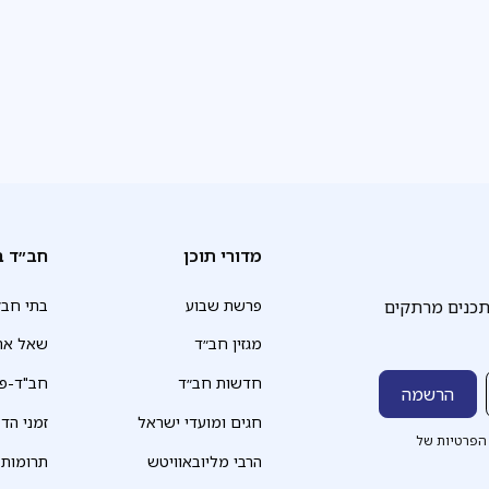
מדורי תוכן
חב״ד ב
תכנים מרתקים
פרשת שבוע
בתי חב״
מגזין חב״ד
שאל את
חדשות חב״ד
חב"ד-פד
חגים ומועדי ישראל
זמני הד
הפרטיות של
הרבי מליובאוויטש
תרומות