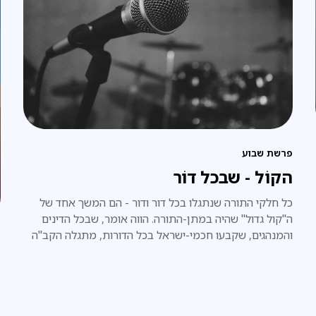
פרשת שבוע
הקוֹל - שבכל דוֹר
כל חלקי התורה שנתגלו בכל דור ודור - הם המשך אחד של
ה"קול גדול" שהיה במתן-התורה. הווה אומר, שבכל הדינים
והמנהגים, שקבעו חכמי-ישראל בכל הדורות, מתגלה הקב"ה
פ
בעצמו, וכאילו הוא עצמו אמרם באופן ישיר, ממש כפי שהיה
פ
במעמד הר-סיני.
פ