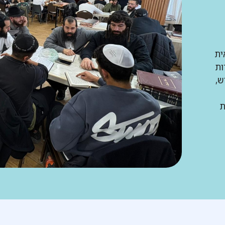
ית
ות
ש,
ת