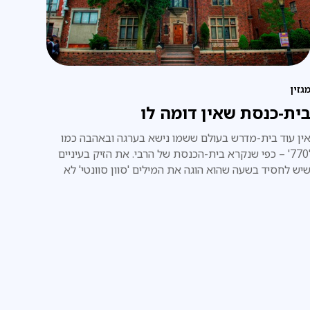
גזין
ית-כנסת שאין דומה לו
ין עוד בית-מדרש בעולם ששמו נישא בערגה ובאהבה כמו
'770' – כפי שנקרא בית-הכנסת של הרבי. את הזיק בעיניים
יש לחסיד בשעה שהוא הוגה את המילים 'סוון סוונטי' לא
מצא באף עיניים אחרות