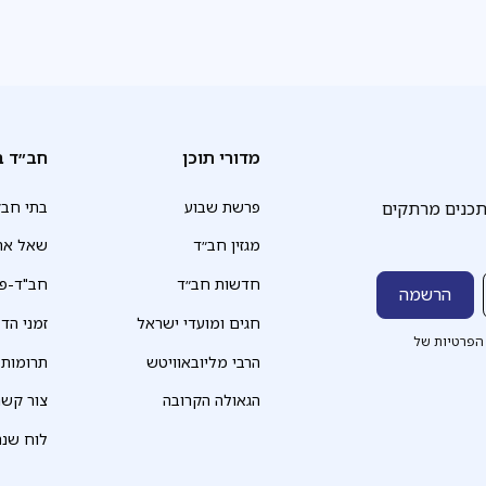
מדורי תוכן
חב״ד ב
תכנים מרתקים
פרשת שבוע
בתי חב״
מגזין חב״ד
שאל את
חדשות חב״ד
חב"ד-פד
חגים ומועדי ישראל
זמני הד
הפרטיות של
הרבי מליובאוויטש
תרומות
הגאולה הקרובה
צור קשר
לוח שנה