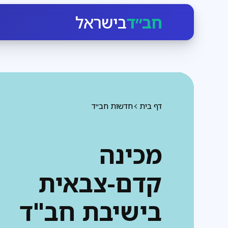
חב״ד
בישראל
דף בית
חדשות חב״ד
מכינה
קדם-צבאית
בישיבת חב"ד