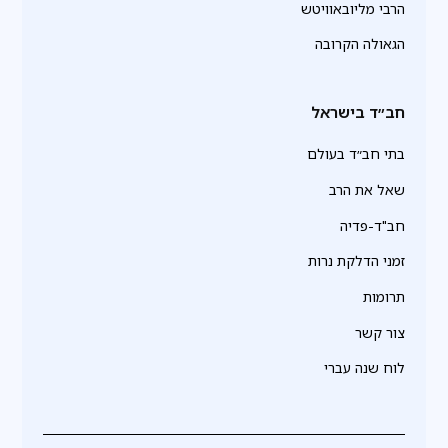
הרבי מליובאוויטש
הגאולה הקרובה
חב״ד בישראל
בתי חב״ד בעולם
שאל את הרב
חב"ד-פדיה
זמני הדלקת נרות
תרומות
צור קשר
לוח שנה עברי