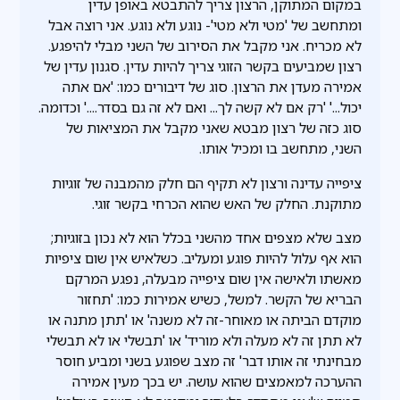
במקום המתוקן, הרצון צריך להתבטא באופן עדין
ומתחשב של 'מטי ולא מטי'- נוגע ולא נוגע. אני רוצה אבל
לא מכריח. אני מקבל את הסירוב של השני מבלי להיפגע.
רצון שמביעים בקשר הזוגי צריך להיות עדין. סגנון עדין של
אמירה מעדן את הרצון. סוג של דיבורים כמו: 'אם אתה
יכול...' 'רק אם לא קשה לך... ואם לא זה גם בסדר....' וכדומה.
סוג כזה של רצון מבטא שאני מקבל את המציאות של
השני, מתחשב בו ומכיל אותו.
ציפייה עדינה ורצון לא תקיף הם חלק מהמבנה של זוגיות
מתוקנת. החלק של האש שהוא הכרחי בקשר זוגי.
מצב שלא מצפים אחד מהשני בכלל הוא לא נכון בזוגיות;
הוא אף עלול להיות פוגע ומעליב. כשלאיש אין שום ציפיות
מאשתו ולאישה אין שום ציפייה מבעלה, נפגע המרקם
הבריא של הקשר. למשל, כשיש אמירות כמו: 'תחזור
מוקדם הביתה או מאוחר-זה לא משנה' או 'תתן מתנה או
לא תתן זה לא מעלה ולא מוריד' או 'תבשלי או לא תבשלי
מבחינתי זה אותו דבר' זה מצב שפוגע בשני ומביע חוסר
ההערכה למאמצים שהוא עושה. יש בכך מעין אמירה