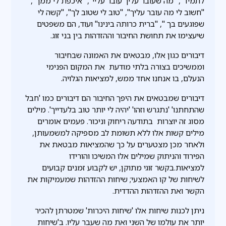
לתמיד", "מה שעובר עליך עובר עליי", "איכפת לי ממך",
"חשוב לי מה עובר עליך", "טוב לי שטוב לך", "קשה לי
שפוגעים בך ", "ברית כרותה בינינו" ועוד, הם משפטים
שיעצימו את תחושת החיבור וההזדהות בין בני זוג.
דיבורים כגון אלו, מבטאים את האמונה שבחיבור
וממשיכים בצורה בלתי מודעת את המקום הפנימי
הנעלם, בו אנחנו אחד ממש, למציאות הגלויה.
דיבורים שמבטאים את היפך החיבור הם דיבורים כמו 'חבל
שהתחתנו' 'נתגרש וזהו' 'יהיה לי יותר טוב בלעדייך'. מילים
מסוג זה יוצרות בתודעה ריחוק וניכור. פעמים אומרים
מילים קשות אלו ללא תשומת לב מספיקה למשמעותן,
ולאחר מכן מצטערים על כך שהמציאות מבטאת את
הפירוד והניתוק שמילים אלו המשיכו והורידו
למציאות.בקשר זוגי מתוקן, יש לקבוע זמנים קבועים
לשיחות של קו האמצעי; שיחות ההזדהות שמעמיקות את
הקשר ואת ההזדהות ההדדית.
ניתן לכנות שיחות אלו 'שיחות היכרות' שמטרתן להכיר
יותר את עולמו של השני ואת מה שעבר עליו. ב'שיחות