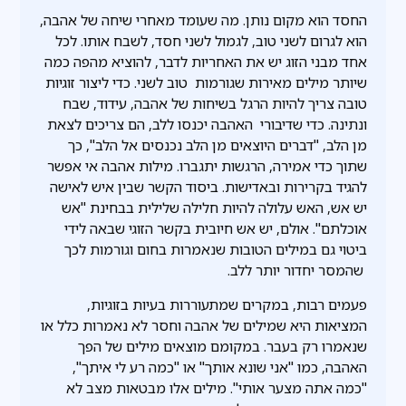
החסד הוא מקום נותן. מה שעומד מאחרי שיחה של אהבה,
הוא לגרום לשני טוב, לגמול לשני חסד, לשבח אותו. לכל
אחד מבני הזוג יש את האחריות לדבר, להוציא מהפה כמה
שיותר מילים מאירות שגורמות טוב לשני. כדי ליצור זוגיות
טובה צריך להיות הרגל בשיחות של אהבה, עידוד, שבח
ונתינה. כדי שדיבורי האהבה יכנסו ללב, הם צריכים לצאת
מן הלב, "דברים היוצאים מן הלב נכנסים אל הלב", כך
שתוך כדי אמירה, הרגשות יתגברו. מילות אהבה אי אפשר
להגיד בקרירות ובאדישות. ביסוד הקשר שבין איש לאישה
יש אש, האש עלולה להיות חלילה שלילית בבחינת "אש
אוכלתם". אולם, יש אש חיובית בקשר הזוגי שבאה לידי
ביטוי גם במילים הטובות שנאמרות בחום וגורמות לכך
שהמסר יחדור יותר ללב.
פעמים רבות, במקרים שמתעוררות בעיות בזוגיות,
המציאות היא שמילים של אהבה וחסר לא נאמרות כלל או
שנאמרו רק בעבר. במקומם מוצאים מילים של הפך
האהבה, כמו "אני שונא אותך" או "כמה רע לי איתך",
"כמה אתה מצער אותי". מילים אלו מבטאות מצב לא