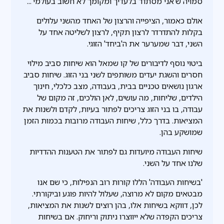
סמויה ש'אני מסתדר בלעדיך ומקומך לא חשוב בעולמי'...
אולם כאמור, הציפייה והרצון של האחד מהשני עלולים
בקלות להתדרדר לרצון תקיף, לרצון לשליטה אחד על
השני, דבר שמערער את ה'ביחד' הזוגי.
ביטוי נוסף לדיבורים של קו שמאל הוא שיחות סביב מילוי
חסרים והשגת יעדים משותפים לשני בני הזוג. שיחות סביב
ארגון נושאים טכניים בבית, בעבודה, מצב כלכלי, חינוך
הילדים, שליחות, מה עושים, לאן הולכים, זה מקום של
עבודה, בו בני הזוג צריכים לפתור בעיות, לקדם ולשנות את
המציאות. בדרך כלל, שיחות העבודה מרובות בכמות הזמן
שמושקע בהן.
שיחות העבודה מיועדות גם לפתור את הטענות ההדדיות
שלנו אחד על השני.
'בשיחות העבודה' הללו קורות רוב הנפילות, כי שם אנו
מבטאים מקום לא מרוצה, שעלול להיות פוגע וביקורתי.
לכן, דווקא בשיחות אלו, בהן רוצים לשנות את המציאות,
צריכים הקפדה שלא ייווצרו ניתוק וריחוק. אם בשיחות