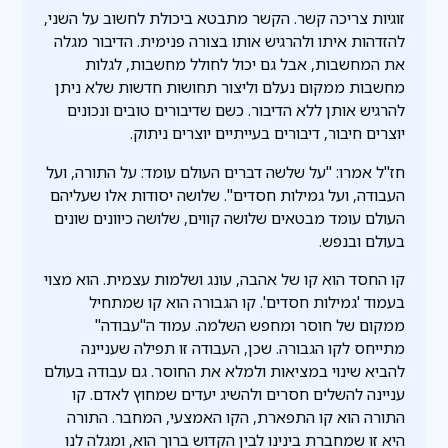
זוגיות צריכה קשר. הקשר מתבטא ביכולת לחשוב על השני,
להזדהות איתו ולהרגיש אותו בצורה פנימית. הדיבור מגלה
את המחשבות, אבל גם יכול לחולל מחשבות, לגלות
מחשבות ממקום נעלם וליצור תחושות חדשות שלא ניתן
להרגיש אותן ללא הדיבור. כשם שדיבורים טובים ונכונים
יוצרים חיבור, דיבורים בעייתיים יוצרים ניתוק.
חז"ל אמרו: "על שלשה דברים העולם עומד: על התורה, ועל
העבודה, ועל גמילות חסדים". שלושה יסודות אלו שעליהם
העולם עומד מבטאים שלושה קווים, שלושה כיוונים שונים
בעולם ובנפש.
קו החסד הוא קו של אהבה, עונג ושלמות עצמית. הוא מצוי
בעמוד 'גמילות חסדים'. קו הגבורה הוא קו שמתחיל
ממקום של חוסר ומחפש השלמה. עמוד ה"עבודה"
מתייחס לקו הגבורה. שכן, העבודה זו תפילה שעניינה
להביא שינוי במציאות ולמלא את החוסר. גם עבודה בעולם
עניינה להשלים חסרים ולהשיג יעדים שמחוץ לאדם. קו
התורה הוא קו התפארת, הקו האמצעי, המחבר. התורה
היא זו שמחברת בינינו לבין הקדוש ברוך הוא, ומגלה לנו