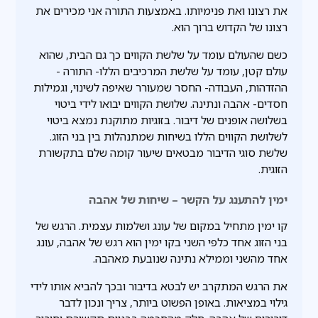
את רצונו ואת פנימיותו. באמצעות התורה אני מכירים את
רצונו של הקדוש ברוך הוא.
כשם שהעולם עומד על שלשת הקווים כך גם הבית, שהוא
עולם קטן, עומד על שלשת המרכיבים הללו- התורה -
ההזדהות, העבודה- החסר שמעורר שאיפה לשינוי, וגמילות
חסדים- אהבה ונתינה. שלושת הקווים יבואו לידי ביטוי
בשלושה אופנים של דיבור. בזוגיות מתוקנת נמצא ביטוי
לשלושת הקווים הללו בשיחות שמתנהלות בין בני הזוג.
שלשת סוגי הדיבור מבטאים שיעור קומה שלם בתקשורת
הזוגית.
ימין להתענג על הקשר – שיחות של אהבה
קו ימין מתחיל במקום של עונג ושלמות עצמית. הרגש של
בני הזוג אחד כלפי השני בקו ימין הוא רגש של אהבה, עונג
אחד מהשני וממילא נתינה שנובעת מאהבה.
את הרגש המתקרב יש לבטא בדיבור ובכך להביא אותו לידי
גילוי במציאות. באופן הפשוט ביותר, צריך ונכון לדבר