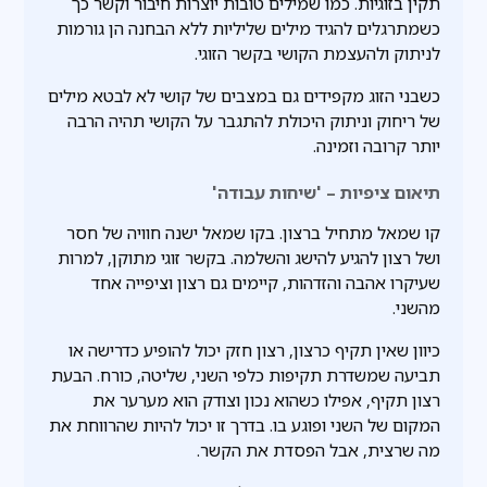
תקין בזוגיות. כמו שמילים טובות יוצרות חיבור וקשר כך
כשמתרגלים להגיד מילים שליליות ללא הבחנה הן גורמות
לניתוק ולהעצמת הקושי בקשר הזוגי.
כשבני הזוג מקפידים גם במצבים של קושי לא לבטא מילים
של ריחוק וניתוק היכולת להתגבר על הקושי תהיה הרבה
יותר קרובה וזמינה.
תיאום ציפיות – 'שיחות עבודה'
קו שמאל מתחיל ברצון. בקו שמאל ישנה חוויה של חסר
ושל רצון להגיע להישג והשלמה. בקשר זוגי מתוקן, למרות
שעיקרו אהבה והזדהות, קיימים גם רצון וציפייה אחד
מהשני.
כיוון שאין תקיף כרצון, רצון חזק יכול להופיע כדרישה או
תביעה שמשדרת תקיפות כלפי השני, שליטה, כורח. הבעת
רצון תקיף, אפילו כשהוא נכון וצודק הוא מערער את
המקום של השני ופוגע בו. בדרך זו יכול להיות שהרווחת את
מה שרצית, אבל הפסדת את הקשר.