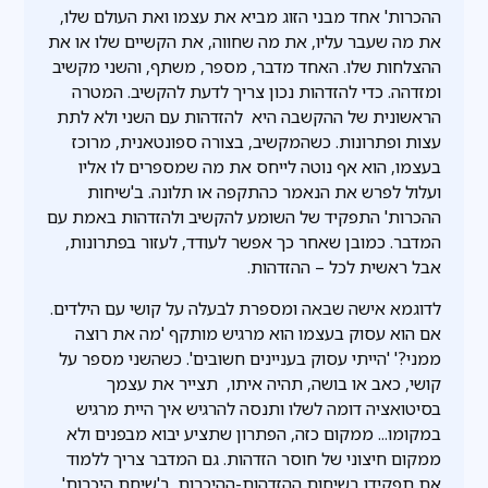
ההכרות' אחד מבני הזוג מביא את עצמו ואת העולם שלו,
את מה שעבר עליו, את מה שחווה, את הקשיים שלו או את
ההצלחות שלו. האחד מדבר, מספר, משתף, והשני מקשיב
ומזדהה. כדי להזדהות נכון צריך לדעת להקשיב. המטרה
הראשונית של ההקשבה היא להזדהות עם השני ולא לתת
עצות ופתרונות. כשהמקשיב, בצורה ספונטאנית, מרוכז
בעצמו, הוא אף נוטה לייחס את מה שמספרים לו אליו
ועלול לפרש את הנאמר כהתקפה או תלונה. ב'שיחות
ההכרות' התפקיד של השומע להקשיב ולהזדהות באמת עם
המדבר. כמובן שאחר כך אפשר לעודד, לעזור בפתרונות,
אבל ראשית לכל – ההזדהות.
לדוגמא אישה שבאה ומספרת לבעלה על קושי עם הילדים.
אם הוא עסוק בעצמו הוא מרגיש מותקף 'מה את רוצה
ממני?' 'הייתי עסוק בעניינים חשובים'. כשהשני מספר על
קושי, כאב או בושה, תהיה איתו, תצייר את עצמך
בסיטואציה דומה לשלו ותנסה להרגיש איך היית מרגיש
במקומו... ממקום כזה, הפתרון שתציע יבוא מבפנים ולא
ממקום חיצוני של חוסר הזדהות. גם המדבר צריך ללמוד
את תפקידו בשיחות ההזדהות-ההיכרות. ב'שיחת היכרות'