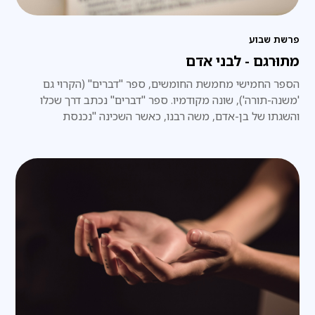
פרשת שבוע
מתוּרגם - לבני אדם
הספר החמישי מחמשת החומשים, ספר "דברים" (הקרוי גם
'משנה-תורה'), שונה מקודמיו. ספר "דברים" נכתב דרך שכלו
והשגתו של בן-אדם, משה רבנו, כאשר השכינה "נכנסת
ומתלבשת" במחשבתו של משה.