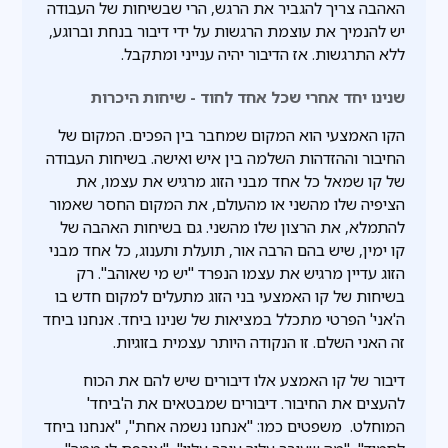
האהבה צריך להגביר את הרגש, הרי שבשיחות של העבודה
יש להנמיך את עוצמת הרגשות על ידי דיבור בנחת וברוגע,
ללא התרגשות. אז הדיבור יהיה ענייני ומתקבל.
שנינו יחד אחרי שכל אחד לחוד - שיחות היכרות
הקו האמצעי הוא המקום שמחבר בין הפכים. המקום של
החיבור וההזדהות השלמה בין איש ואישה. בשיחות העבודה
של קו שמאל כל אחד מבני הזוג מרגיש את עצמו, את
הציפיה שלו מהשני או מהעולם, את המקום החסר שאמור
להתמלא, את הרצון שלו מהשני. גם בשיחות האהבה של
קו ימין, שיש בהם הרבה אור, תועלת ותענוג, כל אחד מבני
הזוג עדיין מרגיש את עצמו הנפרד "יש מי שאוהב". רק
בשיחות של קו האמצעי בני הזוג מתעלים למקום חדש בו
ה'אני' הפרטי מתכלל במציאות של שנינו ביחד. אנחנו ביחד
זה האני השלם. זו הנקודה היותר עצמית בזוגיות.
דיבור של קו האמצע אלו דיבורים שיש להם את הכוח
להעצים את החיבור. דיבורים שמבטאים את ה'ביחד'
המוחלט. משפטים כמו: "אנחנו נשמה אחת", "אנחנו ביחד