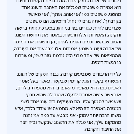
דיבורים של אהבה. חלק מהחכמה בבניית תקשורת וחיבור
היא אמירת משפטים שמגלים את האהבה והעונג אחד
מהשני. משפטים כמו 'אני אוהב אותך', 'אני מאושר
בקרבתך', 'אתה גורם לי נחת' ודומיהם, הם משפטים
שצריכים להיות שגורים בפי בני הזוג במערכת זוגית בריאה
ותקינה. האמירות הללו חושפות באומר את תחושת העונג
והטוב שבקשר וכמים הפנים לפנים, הן חושפות את המימד
של אהבה ועונג בשומע. אמירות אלו מבטאות את העובדה,
שהמציאות של אחד מבני הזוג גורמת טוב לשני, ומעוררות
בו רגשות דומים.
על ידי הדיבורים שמביעים קירבה, נבנה המקום של העונג
המשותף בקשר הזוגי; קו ימין שבקשר. כאשר בעל אומר
לאשתו כמה הוא מאושר מהאופן בו היא מטפלת בילדים,
או כאשר אישה אומרת לבעלה שטוב לה שהוא חרוץ
ושאפשר לסמוך עליו- הם מעניקים בזה עונג אחד לשני.
המטרה באמירה הזו היא לא מחמאה או עידוד בלבד, אלא
משהו הרבה יותר עמוק- אני מבטא עד כמה אני נהנה
מהמקום שלך, אני מגלה את התענוג שבקשר ובזה יוצר
את החיבור והקרבה.