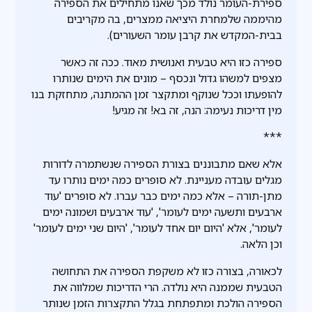
ספירת-העומר נולד מכך שאנו מתחילים את הספירה
מהיממה שלמחרת היציאה ממצרים, בה מקריבים
בבית-המקדש את קרבן עומר השעורים).
ספירה כזו היא טבעית ואנושית מאוד. ככה זה כאשר
מצפים למשהו גדול ונכסף – מונים את הימים שנותרו
להופעתו וככל שנוקף ומתקצר זמן ההמתנה, מתחזקת בנו
מין דריכות נעימה: הנה, זה בא! זה מגיע!
***
אלא שאם מתבוננים בצורת הספירה שנשתמרה לדורות
מגלים עובדה מעניינת. לא סופרים כמה ימים נותרו עד
מתן-תורה – אלא כמה ימים כבר עברו. לא סופרים 'עוד
ארבעים ותשעה ימים לעומר', 'עוד ארבעים ושמונה ימים
לעומר', אלא 'היום יום אחד לעומר', 'היום שני ימים לעומר'
וכן הלאה.
לכאורה, בצורה כזו לא משקפת הספירה את התחושה
הטבעית שממנה היא נולדה. הרי הדריכות שמלווה את
הספירה הולכת ומתפתחת בגלל התקצרות הזמן שנותר