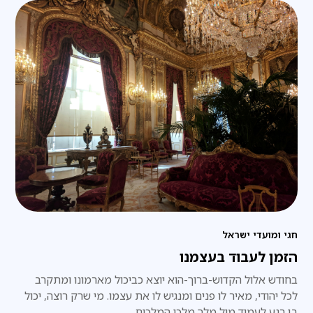
חגי ומועדי ישראל
הזמן לעבוד בעצמנו
בחודש אלול הקדוש-ברוך-הוא יוצא כביכול מארמונו ומתקרב
לכל יהודי, מאיר לו פנים ומנגיש לו את עצמו. מי שרק רוצה, יכול
בן רגע לעמוד מול מלך מלכי המלכים