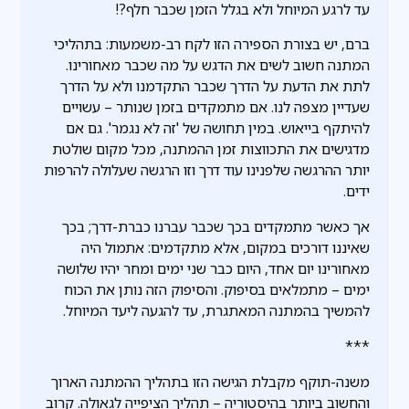
עד לרגע המיוחל ולא בגלל הזמן שכבר חלף?!
ברם, יש בצורת הספירה הזו לקח רב-משמעות: בתהליכי
המתנה חשוב לשים את הדגש על מה שכבר מאחורינו.
לתת את הדעת על הדרך שכבר התקדמנו ולא על הדרך
שעדיין מצפה לנו. אם מתמקדים בזמן שנותר – עשויים
להיתקף בייאוש. במין תחושה של 'זה לא נגמר'. גם אם
מדגישים את התכווצות זמן ההמתנה, מכל מקום שולטת
יותר ההרגשה שלפנינו עוד דרך וזו הרגשה שעלולה להרפות
ידים.
אך כאשר מתמקדים בכך שכבר עברנו כברת-דרך; בכך
שאיננו דורכים במקום, אלא מתקדמים: אתמול היה
מאחורינו יום אחד, היום כבר שני ימים ומחר יהיו שלושה
ימים – מתמלאים בסיפוק. והסיפוק הזה נותן את הכוח
להמשיך בהמתנה המאתגרת, עד להגעה ליעד המיוחל.
***
משנה-תוקף מקבלת הגישה הזו בתהליך ההמתנה הארוך
והחשוב ביותר בהיסטוריה – תהליך הציפייה לגאולה. קרוב