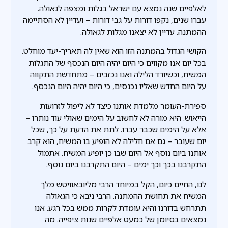
לאלפיים שנה נמצא עם ישראל בגלות ומצפה לגאולה.
עברו שנים, נקפו דורות על גבי דורות – ועדיין לא הסתיימה
ההמתנה. עדיין לא יצאנו מגלות לגאולה.
הקושי הגדול בהמתנה הזו הוא שאין לה תאריך-יעד מוחלט.
בכל יום אנו מקווים כי היום יהיה היום הנכסף של התגלות
המשיח, וכשיורד הלילה ואנו נכזבים – מתחדשת התקווה
על היום החדש שאליו נכנסים, כי היום יהיה היום הנכסף.
ספירת-העומר מלמדת אותנו כיצד לא ליפול לזרועות
הייאוש. היא מורה לא לחשוב על הימים שאולי עוד נותרו –
אלא על הימים שכבר עברו. לתת את הדעת על כך, שכל
יום שעובר – גם אם חלילה לא הופיע בו המשיח, הוא קרב
אותנו ביום נוסף אל היום שבו כן יופיע המשיח. אתמול
התקרבנו בכך וכך ימים – היום התקרבנו ביום נוסף.
לנו, החיים כיום, הקל במיוחד הרבי מליובאוויטש מלך
המשיח את תחושת ההמתנה. הרבי ניבא כי הגאולה
תתרחש בדורנו והיא עומדת לקרות ממש בכל רגע. אנו
נמצאים בסיומן של כמעט אלפיים שנות ציפייה. מה