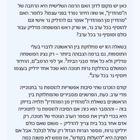
כאן יש מקום לדון: האם הרמה השלישית היא הרחבה של
ה"מהדרין", או שזה הידור נפרד בפני עצמו? כלומר: האם
"מהדרין מן המהדרין" אומר גם להדליק נר אישי וגם
להוסיף בכל ערב נר, או שרק ראש המשפחה מדליק עבור
כולם ומוסיף נר בכל ערב?
בשאלה הזו יש מחלוקת בין הראשונה: לדברי בעלי
התוספות, גם ברמה הגבוהה ביותר – רק נציג המשפחה
3
מדליק ולא כל אחד מבני הבית
. אך לפי הרמב"ם, ההידור
המושלם בהדלקת נרות חנוכה הוא שכל אחד ידליק בעצמו
4
ויוסיף נר בכל ערב
.
קודם הזכרנו שתי סיבות אפשריות להוספת נר בחנוכייה
מדי ערב. כעת, הפרשנים מסבירים שהמחלוקת בין
הראשונים בשאלת ה"מהדרין מן המהדרין" תלויה בדיוק
בזה – וההסבר הוא כזה: אם הסיבה להוספת נר לחנוכייה
היא בכדי לציין את מספר הערב הנוכחי של חנוכה, רק
אדם אחד בכל בית צריך להדליק – משום שאם כולם
ידליקו נרות, מספר הנרות הגדול רק עלול לבלבל. אבל אם
הסיבה היא "להעלות בקודש", אז ממש לא משנה כמה