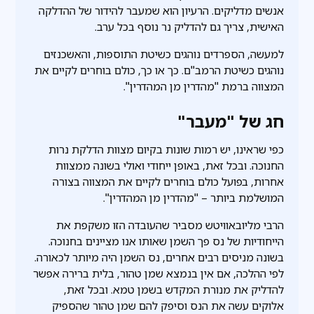
אנשים מדליקים. הרעיון הוא שמעבר להידור של ההדלקה
האישית, צריך גם להדליק נר נוסף בכל ערב.
למעשה, הספרדים נוהגים כשיטת התוספות, והאשכנזים
נוהגים כשיטת הרמב"ם. כך או כך, כולם בוחרים לקיים את
המצווה ברמת "מהדרין מן המהדרין".
חג של "מעבר"
כפי שראינו, יש רמות שונות בקיום מצוות הדלקת נרות
החנוכה. ובכל זאת, באופן ייחודי ואולי בשונה ממצוות
אחרות, בפועל כולם בוחרים לקיים את המצווה בצורה
המושלמת ביותר – "מהדרין מן המהדרין".
הרבי מליובאוויטש מסביר שהעובדה הזו משקפת את
הייחודיות של נס פך השמן שאותו אנו מציינים בחנוכה.
בשונה מניסים רבים אחרים, נס השמן היה מיותר לכאורה.
לפי ההלכה, אם אין בנמצא שמן טהור, בלית ברירה אפשר
להדליק את מנורת המקדש בשמן טמא. ובכל זאת,
אלוקים עשה את הנס וסיפק להם שמן טהור שהספיק