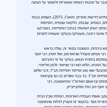
גבר על סכנות רגשיות אפשריות ולשמור על תנועה
באותו הזמן בערך הייתי נתון בכתיבת ספרי לנצח כל רגע מחדש (ידיעות ספרים, תשע”ו, 2015), העוסק בבעל
ים, כעסים, עצבות, הלקאה עצמית, חסימות
 מתוך העיון השיטתי בכתבי החסידות, כשברקע
 שיטה רחבה, מעמיקה ובעיקר מעשית להורות
ש ביהדות, המוצגת בספר זה, עולה בראש
בי מנחם מענדל שניאורסון, ושל חמיו, רבי יוסף
 עמוקים בתורת הנפש, בעיקר על פי כתביהם
 התניא, הלוא הוא רבי שניאור-זלמן מליאדי,
 מהבעל-שם-טוב ומייסד חסידות חב”ד, ורבי שלום
סידות חב”ד. בד-בבד שזורים בה גם עקרונות
נוספים ובראשם האדמו”ר מפיאסצנה, רבי
סף דוב הלוי סולובייצ’יק.
 עקב שעות העבודה הארוכות, המתח שבין הבית
רית ועוד. בהקשר זה מעניין לגלות שהתמונה
רו במקומות, בזמנים ובתנאי חיים שונים: