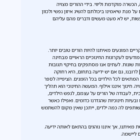
כשרה מוקדמת וליווי. בידי ההורים מצויה
 מנת שיאמינו ביכולתם להשיג איזון נפשי ולכוון
שות, יש לא מעט מעשים ודברים מהם עליהם
יים המונעים מאיתנו להיות הורים טובים יותר.
ודעים לעקרונות החינוכיים הראויים מבחינה
ות שונות. לעתים אנו מסתפקים בחיקוי תגובות
בהן נתקלנו להתנהגויות דומות, מבלי לשים דעתנו לכך.[i] לרובנו, גם אם יש ידיעה בתחום, היא רחוקה
 המתאים לכל הילדים בכל הזמנים. הציפייה לספר
. חינוך איננו אילוף. המעשה החינוכי הוא תהליך
ית, לעבודה של הורים על עצמם, לנפש הילדים,
בעיות חינוכיות שהגדרנו כדומים. ואפילו כאשר
ותפים לה כמה ילדים, ייתכן שאין מקום להשתמש
 מאיתנו, אך איננו נוהגים בהתאם לאותה ידיעה.
 ליישמה.