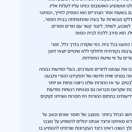
 ומשהגיע האוטובוס כפינו עליו לעלות אליו.
ם בשעות אחר הצהריים הוא הפסיק לחייך, הסתגר
שנדלקו מבשרות על בעיה שהתפתחה בבית הספר,
, לשכנע, לשחד, ליצור קשר עם הורים ומורים.
לו. הוא סירב ללכת לבית הספר.
 כמעט בכל בית. כפי שקורה בדרך כלל, זמני
ות נקודתית ולחלוף ללא שינויים יוצאי דופן
ורים על פי שיטת החסידות.
נו את עצמנו להורים מעורבים, בעלי מודעות גבוהה
פה בפנינו זווית חדשה של תפקידנו ההורי ותבעה
ם. עד אז ההורות שלנו ניזונה פחות או יותר
בות שקראנו וכנראה גם מנטיות רגשיות מודעות
עותינו בתחום ההורות היו חסרות ושהיינו זקוקים
ישג הגדול ביותר. ממצב של חוסר אונים וכאב על
רש מאיתנו וכיצד אנחנו יכולים להשפיע על מצבו
לך השנה ראינו כיצד העקרונות שניסינו להטמיע בו