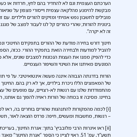
הערכתם העצמית וגם לא להחדיר בהם לחץ, חרדות או כעס
מבקשת להימנע מהלקאה עצמית וייסורי מצפון על שגיאות ח
מובילים לחשבון נפש אמיתי ומזיקים להורים ולילדים. עם
בינונית להורות; שהרי כהורים קל לנו לעבור למצב של מגנ
זה לא יקרה”.
חינוך דורש בחירה מודעת של ההורים בתפקידם החינוכי ו
להוביל למודעות ולבחירה הזאת בתפקיד ההורי. ככזה, הספר
כדי להפיק ממנו את העצות הנכונות למצבים שונים, אלא כד
המונעים מאיתנו את השינוי והשיפור העצמיים.
הורות בדרגתה הגבוהה איננה מעשה אינטואיטיבי. על פי ת
של המאמצים הללו ניכרת בילדים, אך לא רק בהם. החינוך 
מהתמודדות שלנו עם רגשות לא-רצויים, עם מופעים של עצ
בחיינו. מסיבה זו בכוחה של הורות ראויה להפוך גם אותנו, 
[i] לכמה מהמקורות להתנהגות שהורים בוחרים בה, ראו למש
– רגשות, מחשבות ומעשים, חיפה: פרדס הוצאה לאור, תשע”ה (2015), עמ’ 17
[ii] ראו איגרות הרבי מלובביץ’ בתוך: אגרת החינוך, בער
תשע”ד, עמ’ 51. ראוי לציין כי הספר “אגרת החינו