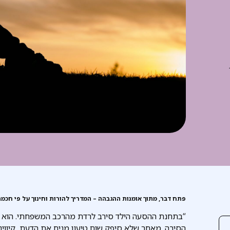
פתח דבר, מתוך אומנות ההגבהה – המדריך להורות וחינוך על פי חכמת
“בתחנת ההסעה הילד סירב לרדת מהרכב המשפחתי. הוא ה
הסיבה. מאחר שלא סיפק שום טיעון מניח את הדעת, קיווינו