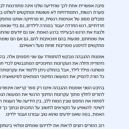
סיבה אפשרית אחת לכך שהידיעה שלנו אינה מתורגמת לבח
סערת רגשות, התמודדויות לא פשוטות ומתקשים לשלוט בר
סובלים מסוג של אטימות רגשית, וזו מרחיקה אותנו מתפקידנ
חרדתיים, רגש החרדה יעבור במהרה לילדים, גם בלי שנאמ
ולנצח את הרגש הבעייתי ברגע האמת. אנו גם יודעים שהתנצח
את שמחתם, פוגעות בהם ומכאיבות להם, גם אם הם שומרי
מתקשים להימנע ממריבות זוגיות מעל ראשיהם.
אומנות ההגבהה מבקש להתמודד עם שני חסמים אלה. בהיב
היהודית ודולה את העקרונות החינוכיים המתגבשים לכדי ת
משתנה מילד לילד, אבל בהחלט ניתן ללמוד את עקרונותההור
כל הורה להסיק את המעשה החינוכי המתאים לסיטואציה ו
בהיבט השני אומנות ההגבהה איננו רק ספר קריאה אינפורמטי
להורים לחלץ מתוך עקרונות החינוך הרגשי את המעשה הנכו
לפתוח את החסם שבין המוח ללב, בין הידיעה של העצות הנכו
לשינוי. להשפיע על הקוראים לחשוב על התכנים ובתוך כך ל
האמת, במה שאנו יודעים שהוא טוב עבורנו ועבור ילדינו.
רוב ההורים רוצים לראות את ילדיהם שמחים ומלאי ביטחון