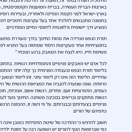
בארצות-הברית העשירה, בברית-המועצות הקומוניסטית, 
בארץ-ישראל לפני הקמת המדינה ולאחריה, ובעיירות רוסיה 
בתמונה מתגבשים לתלכיד אחד בעל עקרונות חינוכיים דומ
המציע דרך יישומית ורלוונטית לדפוסי החיים המודרניים.
תורת הנפש מגדירה את מהות החינוך בדרך מעוררת מחשב
בתמציתיות אחד מעקרונות היסוד שמתווה בעל התניא לפיו
משימת חייו, היא לנצח את המאבק ברגע הנוכחי.”
לכל אדם יש מאבקים פנימיים והתמודדויות רגשיות. בתחום
בלימוד תורת הנפש ובעבודה הפנימית כך קלה יותר ההתמו
עתידיים. הלימוד הזה אינו רק לימוד עיוני. זהו לימוד הנשען
הרווחת. שפה שנועדה להגביה את המציאות הרגשית של הילד
כעסים, התפרצויות זעם, פחדים, רגשות אשם, אנוכיות, חוס
רגשות מתוקנים ובריאים בסביבה משתנה. החינוך נועד לעז
פנימיים בצעירותם ובבגרותם. על פי גישה זו, ההכוונה הרג
כתפיהם של הורים.
חשוב להדגיש כי ההדרכה של שיטת החסידות כמובן אינה ת
כפי שברפואת הגוף להורים יש השפעה רבה על תזונת ילדיהם