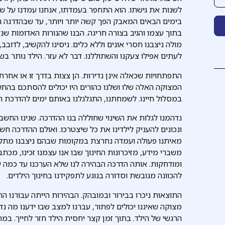
לשנות את גישתו. הוא התחפר בעמדתו, אנחנו עמדנו על שלנו
בימים הבאים המאבק הפך קשה יותר ויותר, עד שבהדרגה ג
בתוך עצמו והגיב בצורה חריגה. הבנו שהנורות האדומות 
מולה ניצבנו חסרי אונים וללא כלים. ניסינו להקשיב, לדובב
לעתים אפילו צעקנו והשתוללנו. דבר לא עזר. הילד נותר בש
התפתחויות שכאלה אינן נדירות. הן צצות בדרך זו או אחרת
המצוקה האלה שלו ושלנו כהורים היו יכולים להסתכם בהתערב
במסלול חיינו. לשמחתנו, התגלגלנו באותם ימים להדרכת ה
נדהמנו לגלות את השינוי שחוללה בנו ההדרכה. שנינו החשב
ונכונים להעניק לילדינו את כל שיצטרכו. ואולם ההדרכה חש
מאיתנו פעולה ועמדה נחרצת במקומות שבהם ניצבנו מתלבטי
משברי מידע, מזיכרונות החינוך שבו אנו עצמנו זכינו, מכת
ומודחקות. אותה הדרכה הבהירה לנו שלא הערכנו עד כמה ידי
להכוונה מגובשת וסדורה בנוגע לתפקידנו בחינוך הילדים.
התוצאות ניכרו בבירור ובמובהק. הבהירות הייתה עבורנו הה
מצוקה שאיננו יכולים לפתור, עברנו למצב שבו ידענו מה נד
הרגשי של הילד. בתוך זמן קצר יחסית הילד חזר לחייך. במה