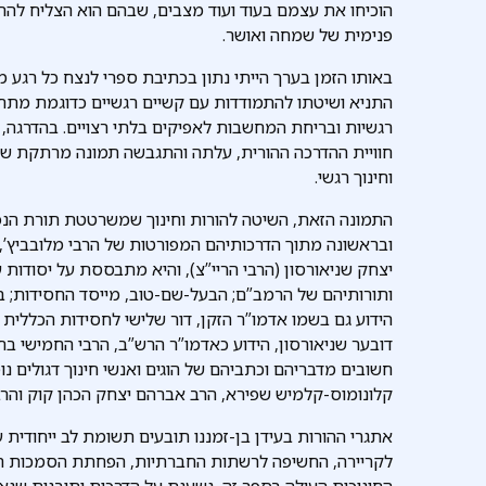
הוכיחו את עצמם בעוד ועוד מצבים, שבהם הוא הצליח להת
פנימית של שמחה ואושר.
התניא ושיטתו להתמודדות עם קשיים רגשיים כדוגמת מתח
רגשיות ובריחת המחשבות לאפיקים בלתי רצויים. בהדרגה,
חוויית ההדרכה ההורית, עלתה והתגבשה תמונה מרתקת של
וחינוך רגשי.
התמונה הזאת, השיטה להורות וחינוך שמשרטטת תורת הנפ
ובראשונה מתוך הדרכותיהם המפורטות של הרבי מלובביץ’, ר
יצחק שניאורסון (הרבי הריי”צ), והיא מתבססת על יסודות
ותורותיהם של הרמב”ם; הבעל-שם-טוב, מייסד החסידות; בעל
הידוע גם בשמו אדמו”ר הזקן, דור שלישי לחסידות הכללית
דובער שניאורסון, הידוע כאדמו”ר הרש”ב, הרבי החמישי בח
חשובים מדבריהם וכתביהם של הוגים ואנשי חינוך דגולים 
קלונומוס-קלמיש שפירא, הרב אברהם יצחק הכהן קוק והרב יו
אתגרי ההורות בעידן בן-זמננו תובעים תשומת לב ייחודית
לקריירה, החשיפה לרשתות החברתיות, הפחתת הסמכות ההו
החינוכית העולה בספר זה, נשענת על הדרכות ותובנות שנאמ