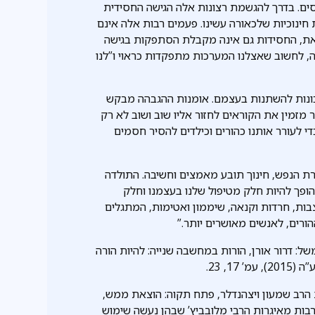
ים. בדרך להגשמת רצונות אלה הגישה החסידית
ינוכיות שלכאורה עשינו. פעמים רבות אלה אינם
 זאת, החסידות גם אינה מקבלת הסתפקות בגישה
נה, לחשוב שאצלנו המערכות מתפקדות כראוי ו”לנו
נכונות להשתנות בעצמם. אומנות ההגבהה מבקש
 מזמין את הקוראים לחזור אליו שוב ושוב לא רק
י לעורר אותנו כהורים וכילדים להסיר חסמים
ורת הנפש, חינוך תובע מאמצים וחשיבה. התולדה
הופך להיות חלק מטיפול שלנו בעצמנו וחלק
בות, חרדות וקנאה, שיממון ואטימות, המתגלים
ההורים, לאנשים מאושרים יותר.”
ל: דרור אורן, הורות במחשבה שנייה: להיות הורה
, 23.
יכת הרב שמעון ויצהנדלר, פתח תקוה: הוצאת ממש,
ך” מאגד רבות מאיגרות הרבי מלובביץ’ שבהן נעשה שימוש