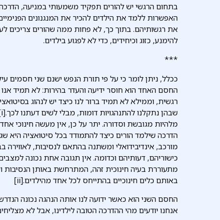
בתחום הרגשי יש להורים תפקיד משמעותי במניעה, הדרכה, ה
האפשרות ללמד את הילדים להכיר את המנגנונים הפנימיים על
את רגשותיהם. בתוך כך, לא פחות ממה שהורים צריכים לע
להימנע, כזוג וכיחידים, כדי לא לפגוע בילדים.
***
ככלל, ניתן לומר כי על פי תורת הנפש ישנם שני חסמים עיקר
החסם האחד הוא חוסר ידיעה והעדר בהירות: לא תמיד אנו מ
רגשית, וממילא לא תמיד ברור לנו כיצד יש לנהוג בסיטואצי
ש
מלהיות מגובשת וסדורה. יתר על כן, אין מעשה חינוכי אחד
הדרכה שילמד הורים כיצד להתמודד בכל סיטואציה היא שגויה
מורכב, אינדיבידואלי ומשתנה בהתאם לנסיבות, לאווירה בב
כישוריהם, דעותיהם וכדומה. אין תגובה אחת נכונה למצבים ו
מתעוררת בעיה חינוכית זהה, המתרחשת באותן הנסיבות וש
באותם כלים חינוכיים בהתייחס לכל אחד מהילדים.[ii]
החסם השני הוא כאשר ידועה לנו אותה הנהגה נכונה הנדרשת
אנחנו יודעים מהי ההדרכה הטובה לילדינו, אבל לא מצליחים