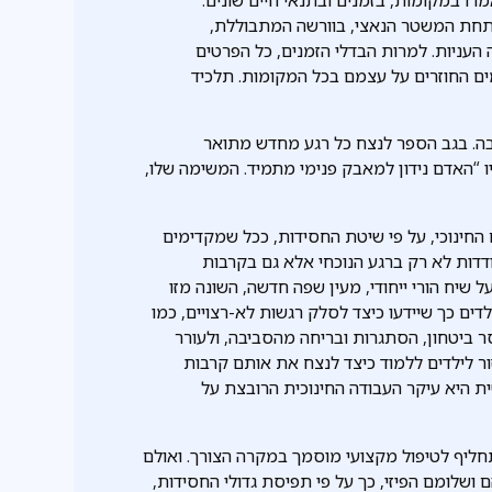
תחת המשטר הנאצי, בוורשה המתבוללת,
העניות. למרות הבדלי הזמנים, כל הפרטים
ים החוזרים על עצמם בכל המקומות. תלכיד
ה. בגב הספר לנצח כל רגע מחדש מתואר
 “האדם נידון למאבק פנימי מתמיד. המשימה שלו,
 החינוכי, על פי שיטת החסידות, ככל שמקדימים
דדות לא רק ברגע הנוכחי אלא גם בקרבות
 על שיח הורי ייחודי, מעין שפה חדשה, השונה מזו
ים כך שיידעו כיצד לסלק רגשות לא-רצויים, כמו
ר ביטחון, הסתגרות ובריחה מהסביבה, ולעורר
ור לילדים ללמוד כיצד לנצח את אותם קרבות
שית היא עיקר העבודה החינוכית הרובצת על
חליף לטיפול מקצועי מוסמך במקרה הצורך. ואולם
 ושלומם הפיזי, כך על פי תפיסת גדולי החסידות,