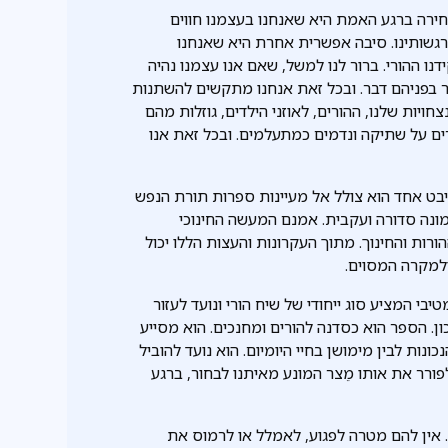
ירה ברגע האמת היא שאנחנו בעצמנו חווים
גשותינו. סיבה אפשרית אחרת היא שאנחנו
ו ההורי. ברור לנו למשל, שאם אנו עצמנו נהיה
ר בפניהם דבר. ובכל זאת אנחנו מתקשים להשתנות
ויות שלנו, ההורים, לאוזני הילדים, גוזלות מהם
ם על שתיקה ונדמים כמתעלמים. ובכל זאת אנו
ט אחד הוא צולל אל מעיינות ספרות תורת הנפש
מונה סדורה ועקבית. אמנם המעשה החינוכי
ות והחינוך. מתוך העקרונות והעצות הללו יכול
למקרה המסוים.
בי המציע סוג ייחודי של שיח הורי ונועד לעזור
ן. הספר הוא כסדנה להורים ומחנכים. הוא מסייע
נות לבין מימושן בחיי היומיום. הוא נועד להוביל
פורר את אותו מֵצר המונע מאיתנו לבחור, ברגע
. אין להם מטרה לפגוע, לאמלל או לרמוס את