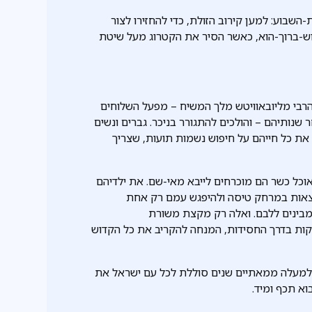
השבוע: למען קירוב הזולת, כדי להחזירו לצור
דוש-ברוך-הוא, כאשר הסיר את הקטרוג מעל שיטת
הרבי מליובאוויטש מלך המשיח – מפעל השלוחים
נותיהם – והולכים להתגורר בניכר. גברים ונשים
 את כל חייהם על חיפוש נשמות תועות, שצריך
וכל כשר הם מוכרחים לייבא מאי-שם. את ילדיהם
מצאות במרחק טיסה ולהיפגש עמם רק אחת
מבינים ללבם. ואלה רק מקצת משורת
בקות בדרך החסידות, המנחה להקריב את כל הקדוש
 שלמעלה ממאתיים שנים סוללת לכל עם ישראל את
א תכף ומיד.