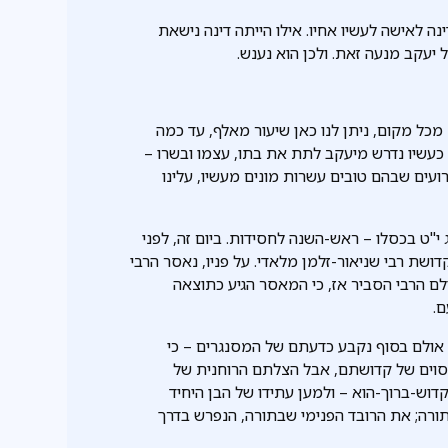
ה לאישה לעשיו אחיו. אילו הייתה דינה נישאת
 יעקב מנעה זאת. ולכן הוא נענש.
כל מקום, ניתן לנו כאן שיעור מאלף, עד כמה
 כעשיו נדרש מיעקב לתת את בתו, עצמו ובשרו –
רועים שבהם טובים עשרות מונים מעשיו, עלינו
י"ט בכסלו – ראש-השנה לחסידות. ביום זה, לפני
דושת רבי שניאור-זלמן מלאדי. על פניו, נאסר הרבי
ם הרבי הסביר אז, כי המאסר הגיע כתוצאה
ם.
אולם בסוף נקבע כדעתם של המסנגרים – כי
מסוים של קדושתם, אבל הצלתם הרוחנית של
קדוש-ברוך-הוא – ולמען עתידו של הבן היחיד
ורה; את הרובד הפנימי שבתורה, הנפרש בדרך