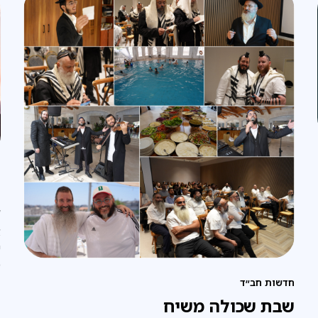
פ
ב
א
י
כ
ל
חדשות חב״ד
שבת שכולה משיח