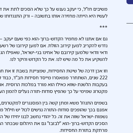
משיבים חז"ל, כי יעקב נענש על כך שלא הסכים לתת את דינ
לעשיו היא הייתה מחזירה אותו בתשובה – ורק התנגדותו של
***
גם אם אתנו לא מחמיר הקדוש-ברוך-הוא כפי שעם יעקב – מ
נדרש להקריב למען קירוב הזולת. אם למען קירובו של רשע
ודאי וודאי שלמען קירובם של אחינו בני-ישראל, שאפילו הג
להשקיע את כל מה שיש לנו. את כל הקדוש והיקר לנו.
וזו אכן דרכה של שיטת החסידות, שמציינת בשבת זו את חג 
222 שנים, השתחרר ממאסרו מייסד חסידות חב"ד, כבוד ק
בעקבות הלשנת-שווא כאילו הוא מורד במלכות הרוסית. אול
מקטרוג שמימי על כך שהפיץ סודות-תורה נעלים להמון הע
בשמים התנהל משא ומתן קשה בין המסנגרים למקטרגים, 
אמנם בכך שהופכים סודות-התורה נגישים לכול יש חילול 
נשמות-ישראל שווה את זה. כל יהודי נחשב לבנו יחידו של ה
הסכים הקדוש-ברוך-הוא "לבזבז" גם את היהלום שבכתר הת
מרתקת בתורת החסידות.