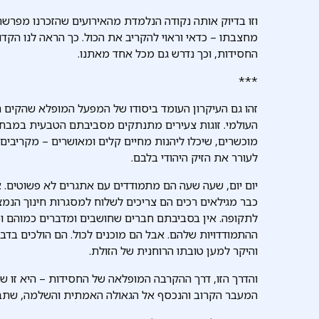
וזו בדיוק אותה נקודה הנלמדת מהאירועים שהזכרנו מפרשת-
מחצבתו – כדאי וראוי להקריב את הכול. כך הראה לנו הק
החסידות, וכך נדרש גם מכל אחד מאתנו.
***
זהו גם העיקרון העומד ביסודו של המפעל המופלא שהקים 
העולמי. זוגות צעירים מתנתקים מסביבתם הטבעית במבחר ש
מוכשרים, שיכלו ליהנות מחיים קלים ומאושרים – מקריבים
לעורר את הזיק היהודי בלבם.
יום יום, שעה שעה הם מתמודדים עם אתגרים לא פשוטים. א
כבר מגילאים רכים הם צריכים לשלוח למסגרות חינוך הנ
לתקופה. אין בסביבתם חברים שחושבים ומדברים כמוהם ו
ההתמודדויות שלהם. אבל הם מוכנים לכול. הם הולכים בד
והיקר למען טובתו הרוחנית של הזולת.
והדרך הזו, דרך ההקרבה המופלאה של החסידות – היא זו
המעבר הקרוב והנכסף אל הגאולה האמתית והשלמה, שתבו