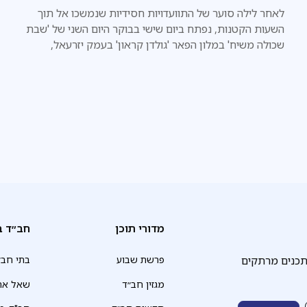
לאחר לילה סוער של התוועדויות חסידיות שנמשכו אל תוך
השעות הקטנות, נפתח ביום שישי בבוקר היום השני של 'שבת
שכולה משיח' במלון הפאר 'גולדן קראון' בעמק יזרעאל,
בארגונו של 'מטה משיח בארץ הקודש'
מדורי תוכן
חב״ד ב
תכנים מרתקים
פרשת שבוע
בתי חב״
מגזין חב״ד
שאל את