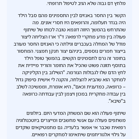
מלחץ דם גבוה שלא הגיב לטיפול תרופתי.
הקשר בין החסר באנזים לבין התסמינים מהם סבל הילד
היה בגדר תעלומה, והרופאים היו חסרי אונים. מה
שהתרחש בהמשך היווה דוגמא טובה לכוחו של שיתוף
פעולה בין מדע מחקרי לרפואה: ד"ר ארז הצליחה ליצור
מודל של המחלה בעכברים וגילתה כי האנזים החסר מעורב
בייצור חמרים נוספים, ביניהם יצור חנקן חמצני. המחסור
בחומר זה גרם לתסמינים הקשים. בהמשך טופל הילד
בתוסף תזונה פשוט שהכיל את החומר והוריד מיידית את
לחץ הדם שלו לגבולות הנורמה. "השילוב בין הקליניקה
למחקר הוא שהביא להצלחה, והקנה לי אישית סיפוק גדול
– כרופאה, כמדענית וכאם", היא אומרת, וממשיכה לשלב
בין עבודה מחקרית במכון ויצמן לבין עבודתה כרופאה
ב"שיבא".
שיתוף פעולה הוא שם המשחק המדעי היום. ביולוגים
משתפים פעולה עם אנשי מחשבים ומייצרים ביוטכנולוגיה
רפואית שכבר אי אפשר בלעדיה. גם מתמטיקאים שוקדים
על גילוי אלגוריתמים שיתאימו למחקרים רפואיים.