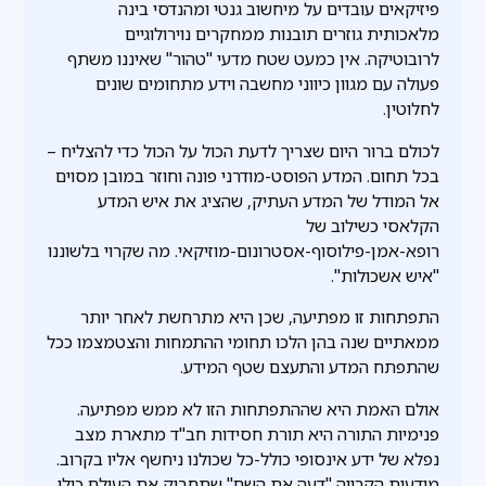
פיזיקאים עובדים על מיחשוב גנטי ומהנדסי בינה
מלאכותית גוזרים תובנות ממחקרים נוירולוגיים
לרובוטיקה. אין כמעט שטח מדעי "טהור" שאיננו משתף
פעולה עם מגוון כיווני מחשבה וידע מתחומים שונים
לחלוטין.
לכולם ברור היום שצריך לדעת הכול על הכול כדי להצליח –
בכל תחום. המדע הפוסט-מודרני פונה וחוזר במובן מסוים
אל המודל של המדע העתיק, שהציג את איש המדע
הקלאסי כשילוב של
רופא-אמן-פילוסוף-אסטרונום-מוזיקאי. מה שקרוי בלשוננו
"איש אשכולות".
התפתחות זו מפתיעה, שכן היא מתרחשת לאחר יותר
ממאתיים שנה בהן הלכו תחומי ההתמחות והצטמצמו ככל
שהתפתח המדע והתעצם שטף המידע.
אולם האמת היא שההתפתחות הזו לא ממש מפתיעה.
פנימיות התורה היא תורת חסידות חב"ד מתארת מצב
נפלא של ידע אינסופי כולל-כל שכולנו ניחשף אליו בקרוב.
מודעות הקרויה "דעה את השם" שתחבוק את העולם כולו.