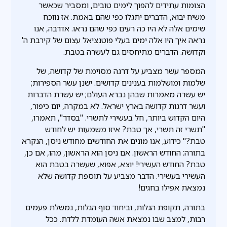
הצומות עתידים להפוך לימים טובים, ומסביר שכאשר
משיח יבוא, הדברים יתגלו כפי שהם באמת. אז נווכח
שימים אלה לא היו כה רעים כפי שהם נראו. אדרבה, אנו
נראה איך היו אלה ימים בעלי פוטנציאל עצום של קירבת ה'
וקדושה. הדברים מתיחסים גם לעשרה בטבת.
המספר עשר מצביע על דרגה מסוימת של קדושה, של
שלמות ומושלמות בענינים קדושים. ישנן עשר הספירות;
יש עשרה מאמרות שבהן נברא העולם; יש עשרת הדברות
ועשר דרגות קדושה בארץ ישראל. לא במקרה, יום כיפור,
היום הקדוש ביותר, חל בעשירי לתשרי. "בסדר", תאמרו,
"תשרי זה תשרי, אך טבת? איזו משמעות יש לחודש
טבת?" כידוע, אנו מונים את החודשים מחודש ניסן, הנקרא
בתורה: החודש הראשון. אם ניסן הוא הראשון, מהו, אם כן,
טבת? החודש העשירי! יוצא, אפוא, שעשרה בטבת הוא
העשירי בעשירי. הדבר מצביע על תוספת קדושה שלא
נמצאת אפילו בחגים!
בתורה, תקופת הגלות, וביחוד סוף הגלות, נמשלת פעמים
רבות, למצב שבו נמצאת אשה העומדת ללדת. ככל