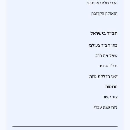
הרבי מליובאוויטש
הגאולה הקרובה
חב״ד בישראל
בתי חב״ד בעולם
שאל את הרב
חב"ד-פדיה
זמני הדלקת נרות
תרומות
צור קשר
לוח שנה עברי