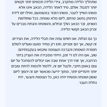
שתהליך הלידה מתקרב, צירי הלידה תכופים יותר וקשים
יותר לסבול. אולם, מיד לאחר הלידה, הכאב אינו אלא
משהו השייך לעבר, משהו הזכור במעומעם, ואילו יום לידת
התינוק נחשב מהיום, ליום מלא שמחה. ככל שחולפות
השנים, זכר הכאב הולך ונחלש, והשמחה והנחת גוברים על
זכרון הכאב וקושי הלידה.
כך גם הגלות. אנו חווים עתה את חבלי הלידה, את הצירים.
זה קשה, אך הם זמניים, וזהו רק מחיר מועט שעלינו לשלם
תמורת השמחה והברכה העצומה שיבואו בעקבותיהם.
שוב, אם היה לנו די זמן, הייתי מסבירה את העניין ביתר
הרחבה, אך זוהי דרך אחת שבה אנו יכולים להסתכל על יום
צום באופן חיובי, ולנצל יום זה, ללמוד ולנסות להיות טובים
יותר ויהודיים יותר, מתוך ידיעה שכאשר יום זה יהפוך ליום
ששון ושמחה ומשיח יהיה כאן, כל הצומות והצער, יהיו
נחלת העבר.