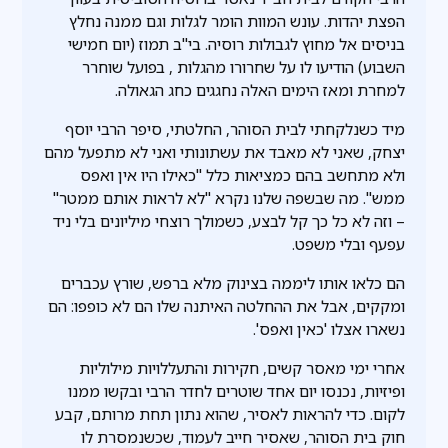
הפצת יהדות. עונש המוות הומר לגלות וגם ממנה נחלץ
בניסים אל מחוץ לגבולות רוסיה. בי"ב תמוז (יום חמישי
השבוע) הודיעו לו על שחרורו מהגלות , בפועל שוחרר
למחרת ומאז הימים האלה נחגגים כחג הגאולה.
מיד כשנלקחתי לבית הסוהר, החלטתי, סיפר הרבי יוסף
יצחק, שאני לא מאבד את עשתונותי ואני לא מתפעל מהם
ולא מתחשב בהם כמציאות כלל "כאילו היו אין ואפס
ממש". מה שבשפה שלנו נקרא "לא לראות אותם ממטר"
– וזה לא כל כך קל לבצע, כשמולך רוצחי מיליונים בלי ניד
עפעף ובלי משפט.
הם כלאו אותו ליממה בצינוק מלא ברפש, שורץ עכברים
ומקקים, אבל את ההחלטה האיתנה שלו הם לא כופפו: הם
נשארו אצלו 'כאין ואפס'.
אחרי ימי מאסר קשים, חקירות והתעללויות מילוליות
ופיזיות, נכנסו יום אחד שוטרים לחדר הרבי ובקשו ממנו
לקום. כדי להראות לאסיר, שהוא נתון תחת מרותם, קבע
חוק בית הסוהר, שאסיר חייב לעמוד, שכשנמסרת לו