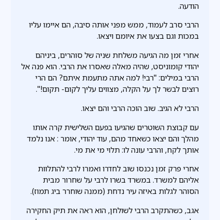
הודעה.
הרבי סרב לעמוד, ממש מפני אותה סיבה, הם איימו עליו
במכות וגם בצעו את איומם ויצאו.
אחרי זמן מה הגיעה משלחת שניה של סוהרים, ביניהם
יהודי קומוניסט, שהיה מאלה שאסרו את הרבי. הוא פנה אל
הרבי במילים: "רבי! למה אתה מתעמת איתם? הם הרי
רוצים לבשר לך על הקלה, מצווים עליך לקום- תקום!".
הרבי לא הגיב. שוב הוכה הרבי והם יצאו.
עם קבוצת השוטרים שהגיעו בפעם השלישית קרה אותו
מהלך והם יצאו כשאחד מהם, עוד יהודי, אומר : אנו נלמד
אותך לקח, והרבי עונה לו: תלוי מי את מי.
אחרי פרק זמן נכנסו שוב לחדרו ואמרו לרבי להתלוות
אליהם למשרד. במשרד בשרו לרבי על שחרור מבית
הסוהר לגלות באיזה עיר נדחת (ממנה שוחרר ביג תמוז).
אגב, כשהתקרב הרבי לשולחן, הוא ראה את תיק החקירה