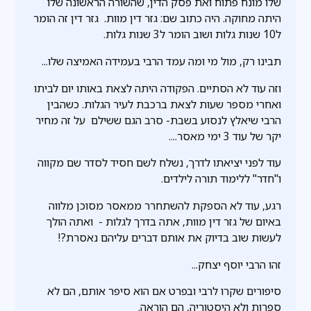
שלו מונח פתוח ואת פסק הדין, שהשורה הראשונה שלו
היתה מחוקה. היה כתוב שם: גזר דין מוות. גזר דין זה הומר
ל10 שנות גלות ושוב הומר ל3 שנות גלות.
תבינו רק, מול מי ומה עמד הרבי בעמידה האמיצה שלו...
וזה עוד לא הסתיים. הפקודה היתה לצאת באותו יום לביתו
ואחרי מספר שעות לצאת ברכבת לעיר הגלות. כשהבין
הרבי שיאלץ לנסוע בשבת- סרב הגם ששילם על זה מחיר
יקר של עוד 3 ימי מאסר....
עוד לפני יציאתו לדרך, נשלח לשם חסיד לסדר שם מקווה
ו"חדר" ללימוד תורה לילדים.
רגע, עוד לא הספקת להשתחרר ממאסר מסוכן מלווה
באיום של גזר דין מוות, אתה בדרך לגלות - ואתה הולך
לעשות שוב בדיוק את אותם דברים עליהם נאסרת?!
זהו הרבי יוסף יצחק...
סיפורים שקרו לרבי ובפרט אם הוא סיפר אותם, הם לא
ספרות ולא היסטוריה, הם הוראה.