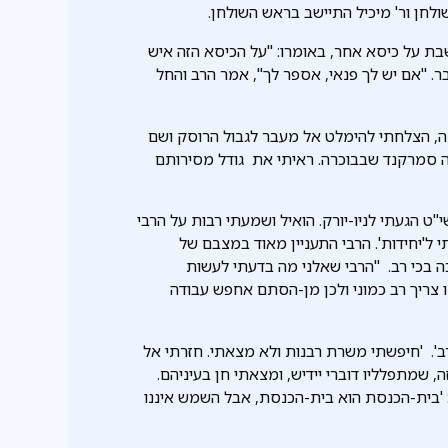
לחן ור' מיכיל התיישב בראש השולחן.
בת על כיסא אחר, באומרו: "על הכיסא הזה איש
בר. "אם יש לך פנאי, אספר לך", אמר הרב והחל
ה, הצלחתי להימלט אל מעבר לגבול הרוסק ושם
ה סמרקנד שבבוכרה. ראיתי את גודל מסירותם
הגעתי לניו-יורק. הואיל ושמעתי רבות על הרבי
י ל'יחידות'. הרבי התעניין מאוד במצבם של
ה בכי רב. "הרבי שאלני מה בדעתי לעשות
נו צריך רב כמוני ולכן מן-הסתם אחפש עבודה
ב'. 'חיפשתי משרת רבנות ולא מצאתי. חזרתי אל
 שמתפלליו דוברי יידיש, ומצאתי חן בעיניהם.
 'בית-הכנסת הוא בית-הכנסת, אבל השמש איננו