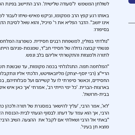
לשולחן המשמש ל'סעודה שלישית'. הרב התיישב בפינת השו
באותו רגע קפץ הרב ממקומו, וביקש מאיש-שיחו לעבור לש
אינו יושב". הדבר הפליא את ר' מיכיל, והוא שאל לסיבת הד
בסיפורו:
"נולדתי בפולין, למשפחת רבנים חסידית. כשפרצה המלחמ
פגשתי קבוצה גדולה של חסידי חב"ד, שמגמת-פניהם היית
לתורה ולמצוות והתקשרתי אליהם בלב ונפש.
"המלחמה תמה. התגלגלתי בכמה מקומות, עד שבשנת תשי"ט 
הריי"צ (רבי יוסף-יצחק) מליובאוויטש, הלכתי אליו ונתקבלת
החסידים, וכאשר סיפרתי לו על קשייהם ועל סבלותיהם, בכ
בארצות-הברית. 'כל ימי הייתי רב', אמרתי 'אך כאן איש אי
בבית-חרושת'.
'לא', אמר הרבי, 'עליך להישאר במסגרת של תורה ולכהן כר
הרבי, אך הוא עמד על דעתו. לבסוף הגעתי לבית-הכנסת הזה,
"באתי אל הרבי ושאלתי אם לקבל את ההצעה. השיב הרבי:
מוצא חן בעיני'.