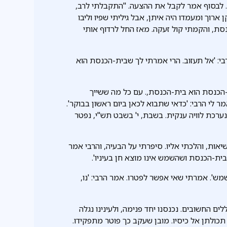
ת. לבסוף אמר לקבל את ההצעה. "התקבלתי לרב,
ארוך ומעמדו היה איתן, אבל גיליתי שפיו וליבו
סת, והקמתי קול זעקה. מאז החל לרדוף אותי
י: 'אל תעזוב. הרי אמרתי לך שבית-הכנסת הוא
ת-הכנסת הוא בית-הכנסת,. עם כל מה ששייך
לי הרבי: 'כדאי שתבוא לכאן ביום ראשון בבוקר'.
ערכת לוויה ענקית. בשבת, י' בשבט תש"י, נפטר
ות, והלכתי אליו. סיפרתי על הבעיה, והרבי אמר
ית-הכנסת ושהשמש אינו מוצא חן בעיניו'.
שמש'. אמרתי שאי אפשר לפטרו. אמר הרבי: 'נו,
 החשובים. נכנסנו יחד פנימה, ולעינינו נגלה
כולתן אל כיסיו. מובן שעקב כך פוטר מתפקידו.