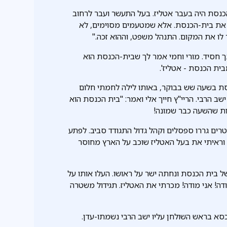
כנסת היה בעבר אטליז. בעל התעשר ועבר לרחוב
ב את בית-הכנסת. אלא שמטעמים מסוימים, לא
 לו את המקום. התנהל משפט, וההוא זכה."
נך חסיד. מורי וחמי אמר לך שבית-הכנסת הוא
ית הכנסת - אטליז'.
כנסת בשעה שש בבוקר, באותו לילה לחמתי חלום
ישב הרבי. הריי"ץ חייך אלי ואמר: "בית הכנסת הוא
לות שהשעה כבר שמונה!
טרים גררו ספסלים וקהל גדול התגודד סביב. לפתע
 וראיתי את בעל האטליז שוכב על הארץ מחוסר
בית הכנסת ונחתה ישר על ראושו. העלו אותו על
ודה! אני מודה! מכרתי את האטליז. תגידול משטרה
הכסא בראש השולחן עליו ישב הרבי נשמתו-עדן.