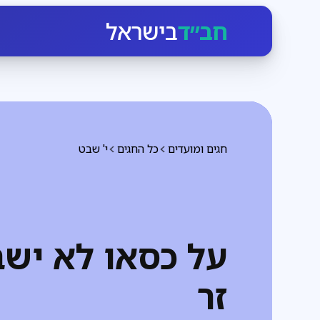
חב״ד
בישראל
חגים ומועדים
כל החגים
י' שבט
על כסאו לא ישב
זר