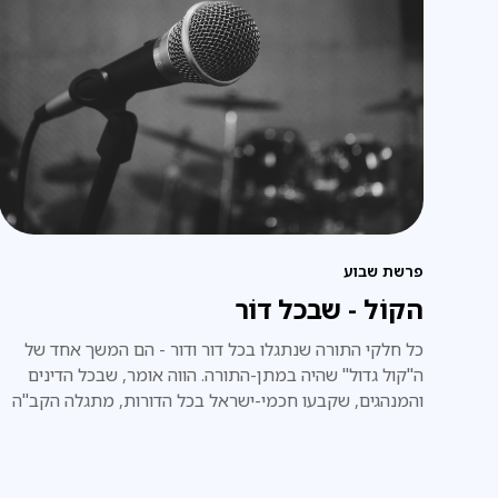
פרשת שבוע
הקוֹל - שבכל דוֹר
כל חלקי התורה שנתגלו בכל דור ודור - הם המשך אחד של
ה"קול גדול" שהיה במתן-התורה. הווה אומר, שבכל הדינים
והמנהגים, שקבעו חכמי-ישראל בכל הדורות, מתגלה הקב"ה
בעצמו, וכאילו הוא עצמו אמרם באופן ישיר, ממש כפי שהיה
במעמד הר-סיני.