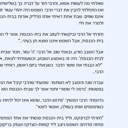
שאלתי מה לעשות אפוא, והרבי חזר על דבריו. כך בשלישי
ואז התחלתי להבין את דברי הרבי. השמש היה יהודי עטור זקן 
אינם שווים. שבת אחת ראיתי אותו מדליק אורות בבית-הכנ
ולמרר את חיי.
חזרתי אל הרבי וביקשתי לעזוב את בית-הכנסת. אמר לי הרב
בית-הכנסת, אבל השמש איננו מוצא חן בעיני...".
אבל המצב הורע, ובאתי שוב אל הרבי: 'ה' עזור, וזכור שבי
לבית-הכנסת'. היה זה באמצע השבוע, וכשעמדתי לצאת, אמר 
"לא הבנתי את פושר הדבר. כשבאתי ביום ראשון, ראיתי שנ
הרבי...
עברה שנה והמצב לא השתפר. שמעתי שהרבי קיבל את הנשיא
בפשטות: 'נדמה לי שמורי וחמי אמר לך שבית-הכנסת הוא ב
נדהמתי. הרבי המשיך: 'פירוש הדבר, שהוא אינו יכול להיות 
כשתופסים אותו בעוולה, אפשר לפטר'.
"חזרתי לברונקס, וליד בית-הכנסת פגשתי את אחד המתפללים
מחזה מדהים: השמש ניצב ליד קופות-הצדקה ועסק בריקון ת