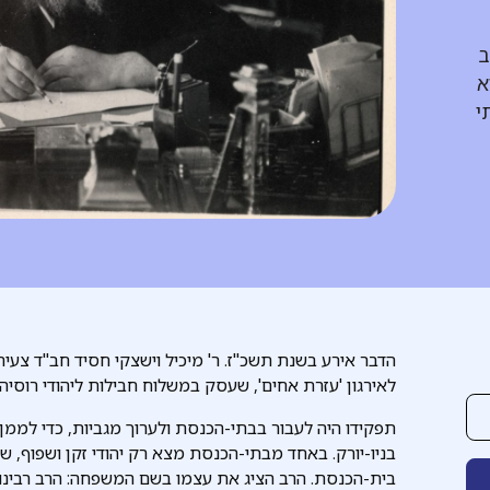
ב
א
י
הדבר אירע בשנת תשכ"ז. ר' מיכיל וישצקי חסיד חב"ד צעי
לאירגון 'עזרת אחים', שעסק במשלוח חבילות ליהודי רוסיה.
תפקידו היה לעבור בבתי-הכנסת ולערוך מגביות, כדי לממן 
בניו-יורק. באחד מבתי-הכנסת מצא רק יהודי זקן ושפוף, ש
בית-הכנסת. הרב הציג את עצמו בשם המשפחה: הרב רבינוביץ