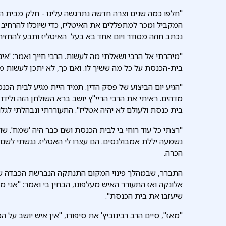
"חלפו כמה שנים וצרה חדשה נתרגשה עלינו - חלק מבית ה
המקביל ומכר למתפללים את האיטליז, כדי שיוכלו להרחי
נכתב חוזה מסודר ויום אחד בא בעל האיטליז ותבע להחזיר
"מיהרתי אל הרבי ושאלתי מה לעשות. הרבי חייך ואמר: 'אי
בית-הכנסת על כל מה ששיך לו. ואם כך, לא יתכן לעשות מב
"הגיע יום הביצוע של פסק הדין. תמיד היית מגיע לבית ה
מדהים. ראיתי את הרבי הריי"ץ יושב ברא השולחן הזה ולידו 
בית כנסת ולעולם לא יהיה אטליז". התעוררתי ונבהלתי לג
"רצתי כל עוד רוחי בי לבית הכנסת ושם כבר היה 'שמח'. שו
נשמעה יללת אמבולנסים. הם עצרו לי האטליז. נגשתי לשם
הכרה.
התברר, שבמהלך פינוי המקום התנתקה הנברשת הכבדה של 
אלונקה ואז התעורר האיש מעלפונו, הבחין בי ואמר: "אני מ
שיעזבו את בית הכנסת".
"מאז", סיים הרב רבינוביץ' את סיפורו, "אין איש יושב על 