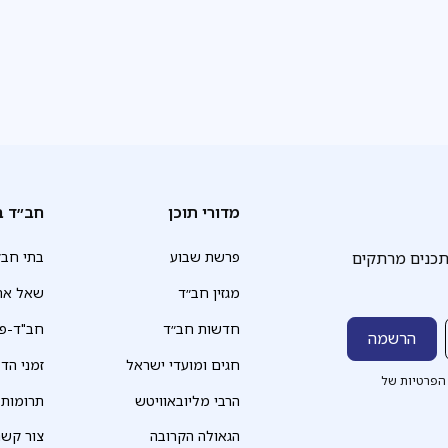
מדורי תוכן
חב״ד ב
תכנים מרתקים
פרשת שבוע
בתי חב״
מגזין חב״ד
שאל את
חדשות חב״ד
חב"ד-פד
חגים ומועדי ישראל
זמני הד
הפרטיות של
הרבי מליובאוויטש
תרומות
הגאולה הקרובה
צור קשר