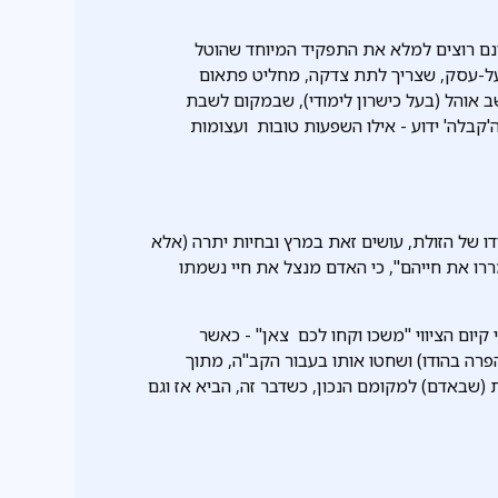
אינם רוצים למלא את התפקיד המיוחד שהוטל
על-עסק, שצריך לתת צדקה, מחליט פתאום
שב אוהל (בעל כישרון לימודי), שבמקום לשבת
'קבלה' ידוע - אילו השפעות טובות ועצומות
 של הזולת, עושים זאת במרץ ובחיות יתרה (אלא
מררו את חייהם", כי האדם מנצל את חיי נשמתו
 קיום הציווי "משכו וקחו לכם צאן" - כאשר
רה בהודו) ושחטו אותו בעבור הקב"ה, מתוך
 (שבאדם) למקומם הנכון, כשדבר זה, הביא אז וגם