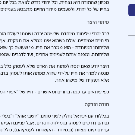
מכיוון שהתורה היא נצחית, וכל יהודי נדרש לצאת בכל יום מ'
בחייו של כל יהודי, ולפעמים מירור החיים מתבטא בעניינים ד
פיתוי היצר
לכל יהודי שליחות מיוחדת שלשמה ירדה נשמתו לעולם הזה.
חי חיים אמיתיים. אולם כשהוא אינו ממלא את תפקידו, אף 
שליחותו המיוחדת - הוא ממרר את חייו. מי שעושה כך שואב
שליחותה, ומפנה אותם לעניינים אחרים, ועד לדברים שמפרי
היצר יודע שאם ינסה לפתות את האדם שלא לעסוק כלל בלימו
מנסה למרר את חייו על-ידי שהוא מפתה אותו לעסוק בדברים
אלא תפקידו של מישהו אחר.
כפי שרואים עד כמה ברורים ומאושרים - חייו של "אשרי המאמ
תורה וצדקה
בכללות עם-ישראל נחלק לשני סוגים: "יושבי אוהל" ו"בעלי
גם הם נדרשים לעסוק בגמילות-חסדים, אבל עניינם העיקרי
עניינם קיום מצוות (ובמיוחד - הקשורות לעסקיהם), כולל 