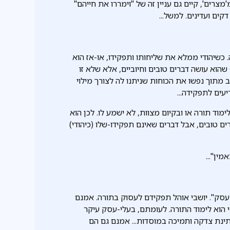
מצרים', קיים גם עניין זה של "וימררו את חייהם"
קים ועדינים. למשל...
 כשיהודי ממלא את שליחותו ותפקידו, או-אז הוא
שהוא עושה דברים טובים וחיוביים, אלא שלא זו
 מתוך נפשו את הכוחות שניתנו לה לצורך מילוי
עים לתפקידה...
ד תורה או ובקיום מצוות, לא ישמע לו. לכן הוא
 טובים, אבל דברים שאינם תפקידו-שלו (כיהודי)
ין"...
-עסק". יושבי אוהל תפקידם לעסוק בתורה. אמנם
 הוא לימוד התורה. לעומתם, בעלי-עסק עיקר
נתינת צדקה ותמיכה במוסדות... אמנם גם הם