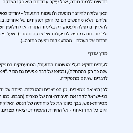
נדרשים ללמוד תורה, אבל עיקר עבודתם היא בקו הצדקה.
וכאן עלולה להיווצר תופעת ה'נשמות התועות' - יהודים ש
עליהם, אלא מחפשים הם כל הזמן תפקידים של אחרים. ב
להאריך בתפילה ולעסוק רק בלימוד התורה. או לחילופין יו
וללמוד תורה מחפש לו פעולות של צדקה וחסד...(כשעל פי ה
יורדות אל העולם - מהתעמקות ויגיעה בתורה...).
מרץ עודף
לעיתים דווקא בעלי 'הנשמות התועות', המתעסקים בתפקידו
שזה כך רק בהתחלה), ובסופו של דבר מגיעים גם הם ל.."וי
לדברים שאינם מתפקידה.
לכן היציאה ממצרים, מן המייצרים וההגבלות, הייתה על-ידי
בני-ישראל לקחו את העבודה-זרה של מצרים (הכבש, כמו הפ
מסירות-נפש, בכך כיוונו את כל כוחותיה של הנפש האלוקית
היום כל אחד ואחת - אל החירות האמיתית, יציאת מצרים.