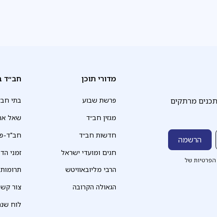
מדורי תוכן
חב״ד ב
תכנים מרתקים
פרשת שבוע
בתי חב״
מגזין חב״ד
שאל את
חדשות חב״ד
חב"ד-פד
חגים ומועדי ישראל
זמני הד
הפרטיות של
הרבי מליובאוויטש
תרומות
הגאולה הקרובה
צור קשר
לוח שנה