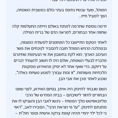
המוהל, שעד עכשיו נתפס בעיני כולם כמשבית השמחה,
הפך למציל חייו...
דרמה נוספת שתרמה למתח באולם הייתה התעלפות קלה
שחווה אחד הבחורים, למראה הדם של ברית המילה.
לאחר הטקס התיישבו כל המוזמנים לסעודת המצווה,
ובמהלכה הרגיש המוהל חובה להסביר לנוכחים את פשר
העיכוב הארוך. הוא לקח בחשבון את אי הנעימות שתיגרם
מדבריו לבעלי השמחה, אולם היה לו חשוב להעמיד דברים
על דיוקם, כדי שאף אחד לא יסיק מהאירוע מסקנות
הלכתיות מעוותות. "זו זכות עבורך למנוע טעויות כאלה",
שכנע לאחר מכן את אבי הבן.
השם שנבחר לתינוק היה איתן. בסיום האירוע, לפני שפנו
הבחורים לחזור לישיבתם – בבית המדרש של הרבי
מליובאוויטש מלך המשיח – ניגשו לאבי הבן והעניקו לו את
מתנתם לתינוק. "על פי הוראת הרבי", הסבירו לאב, "ראוי
כי לכל ילד יהודי תהיה קופת צדקה אישית וספר חת"ת –