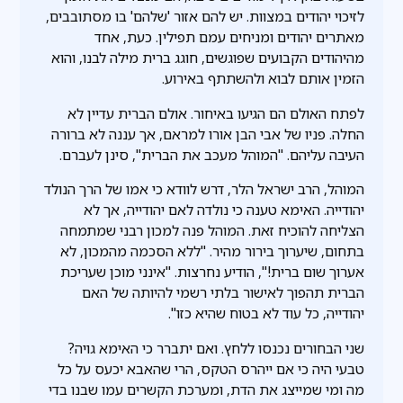
לזיכוי יהודים במצוות. יש להם אזור 'שלהם' בו מסתובבים,
מאתרים יהודים ומניחים עמם תפילין. כעת, אחד
מהיהודים הקבועים שפוגשים, חוגג ברית מילה לבנו, והוא
הזמין אותם לבוא ולהשתתף באירוע.
לפתח האולם הם הגיעו באיחור. אולם הברית עדיין לא
החלה. פניו של אבי הבן אורו למראם, אך עננה לא ברורה
העיבה עליהם. "המוהל מעכב את הברית", סינן לעברם.
המוהל, הרב ישראל הלר, דרש לוודא כי אמו של הרך הנולד
יהודייה. האימא טענה כי נולדה לאם יהודייה, אך לא
הצליחה להוכיח זאת. המוהל פנה למכון רבני שמתמחה
בתחום, שיערוך בירור מהיר. "ללא הסכמה מהמכון, לא
אערוך שום ברית!", הודיע נחרצות. "אינני מוכן שעריכת
הברית תהפוך לאישור בלתי רשמי להיותה של האם
יהודייה, כל עוד לא בטוח שהיא כזו".
שני הבחורים נכנסו ללחץ. ואם יתברר כי האימא גויה?
טבעי היה כי אם ייהרס הטקס, הרי שהאבא יכעס על כל
מה ומי שמייצג את הדת, ומערכת הקשרים עמו שבנו בדי