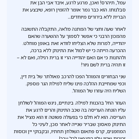
עמל, תיהרס! ואכן, מרגע לרגע, איבד אבי הבן את
סבלנותו. הוא כבר גמר אומר להזמין רופא, שיבצע את
הברית ללא בירורים מיוחדים...
לאחר שעה וחצי של המתנה מלאה, התקבלה התשובה
מהמכון הרבני כי אפשר לסמוך על ההשערה שהאם
יהודייה, למרות שלא הצליחו לוודא זאת באופן מוחלט.
ההכרעה הייתה כי יש למול את התינוק ללא ברכה,
ולהתנות כי אם האם יהודייה הרי זו ברית רגילה, ואם לא –
זו תהיה ברית לשם גיור!
שני הבחורים והמוהל הפכו להרכב מאולתר של בית דין,
וכפי שמחייבת ההלכה מינו שליח למילת הגר מספק.
השליח היה עוזרו של המוהל.
העוזר החל בהכנות למילה. בינתיים, ניגש המוהל לשולחן
עליו הונחה העריסה בה שכב התינוק והרים לרגע את
העריסה. הוא לא חלם כי בפעולה פשוטה זו הוא מציל את
התינוק מאסון: שבריר שנייה לאחר מכן, לעיני כל
המוזמנים, קרס פתאום השולחן תחתיו, ובקבוקי יין וכוסות
זכוכית שהיו עליו התנפצו לכל עבר!