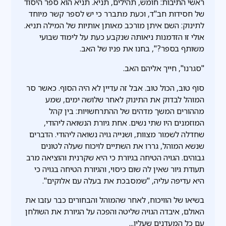
ראשי התיבות: חומש, תהילים, תניא. תניא הוא ספר היסוד
של חסידות חב"ד, וכעת מתברר כי יש לספר קשר מיוחד
לתינוק: השם איתן מורכב מאותן אותיות של המילה תניא.
אולי זו הזדמנות ניאותה שנקבע כעת על לימוד שבועי
משותף בספר?", בחנו את פניו של האב.
"סגרנו", חייך אליהם האב.
סוף טוב, הכול טוב. אבל זה עדיין לא היה הסוף. כאשר סר
המוהל לבדוק את התינוק לאחר שלושה ימים, שמע
מההורים המשך מדהים של ההתרחשויות: בין קהל
המוזמנים היו שתי נשים. אחת גיורת הנשואה ליהודי,
שחדלה לשמור מצוות, ושנייה גויה נשואה ליהודי. הדברים
שנשא המוהל, גררו את השתיים לויכוח שעלה לטונים
גבוהים. הגויה הטיחה בגיורת כי היא שקרנית והוציאה מרב
תעודת גיור שאין לה שום כיסוי, והגיורת הטיחה בגויה כי
היא עדיפה עליה, "שמסבכת את בעלה עם אלוקים".
בשיאו של הוויכוח, לאחר שהמוהל והבחורים כבר עזבו את
האולם, איבדה הגויה שליטה והפכה על הגיורת את השולחן
עם כל המעדנים שעליו...