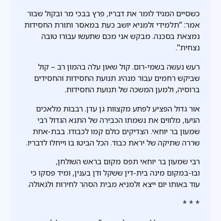
כשסיים המגיד לומר את דבריו, פרץ בבכי מר ובקול שבור
אמר: "תלמידי זלמניא יושב כעת במאסר ותורת החסידות
נמצאת בסכנה. מבקש אני מכם שתעשו עבורו טובה
נצחית".
רעש נעשה בשמי-רום. קול שאון עלה בהמון רב – קול
שביקש רחמים עבור מנהיג תנועת החסידות והחסידים
ברוסיה, ולמען המשכה של תנועת החסידות.
אור גדול הפציע לפתע מקצוות גן עדן. רבבות מלאכים
הגיעו, מלווים את נשמתו הכבירה של התנא הגדול רבי
שמעון בר יוחאי. הצדיקים כולם קמו לכבודו. בבת-אחת
שררה שתיקה של יראת כבוד. הכל הביטו בו וייחלו לדבריו.
רבי שמעון בר יוחאי תפס מקום בראש השולחן,
ובו-במקום מינה בית-דין ששקל ודן בענין, ומיד פסקו כי
עוד באותו יום ייצא זלמניא מבית הסהר לחירות ולגאולה.
* * *