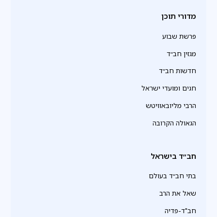
מדורי תוכן
פרשת שבוע
מגזין חב״ד
חדשות חב״ד
חגים ומועדי ישראל
הרבי מליובאוויטש
הגאולה הקרובה
חב״ד בישראל
בתי חב״ד בעולם
שאל את הרב
חב"ד-פדיה