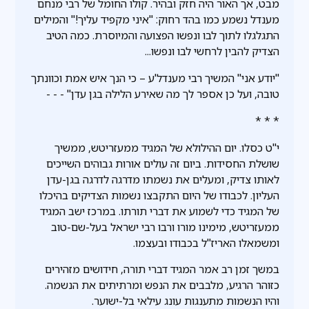
מבט, אך האור היה חזק ובהיר. קולו החומל של רבי מנחם
מענדל נשמע כמו בהד רחוק: "איני מקפיד עליך!" והמילים
התגלגלו לתוך לבו ונפשו הפצועה והמיוסרת. כמה הטיב
הצדיק להבין לרחשי לבו ונפשו...
"יודע אני" המשיך רבי מענדל'ע – כי הנך איש אמת וכוונתך
טובה, ועל כן אספר לך מה שאירע הלילה בגן עדן" - - -
* * *
י"ט כסלו. יום ההילולא של המגיד ממעזריטש, ממשיך
שושלת החסידות. ביום זה עולים אורות גבוהים השייכים
לאותו צדיק, ומעלים את נשמתו מדרגה לדרגה בגן-עדן
העליון. לכבודו של היום התקבצו נשמות הצדיקים בהיכלו
של המגיד כדי לשמוע את דברי תורתו. במרכז ישב המגיד
ממעזריטש, מימינו מורו ורבו רבי ישראל בעל-שם-טוב
ומשמאלו האריז"ל בכבודו ובעצמו.
במשך זמן רב אמר המגיד דברי תורה, חידושים מזהירים
כזוהר הרגיע, מלבבים את הנפש ומרתיתים את הנשמה.
והיו הנשמות מתענגות עונג עילאי בל-ישוער.