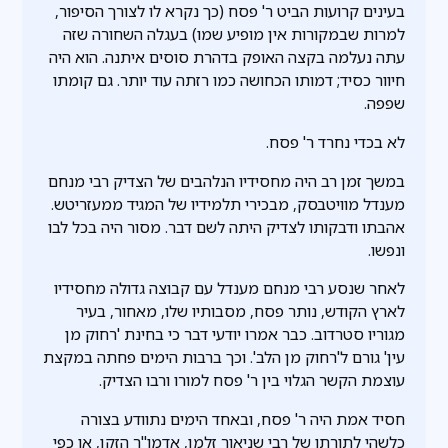
בעינים קרועות הביט ר' פסח (כך נקרא לו לצורך הסיפור,
למרות שבמקורות אין מופיע שמו) בעגלה השחורה שזה
עתה נעלמה בקצה האופק בדהרת סוסים איתנה. הוא היה
חיוור כסיד; דמותו הכחושה כמו רזתה עוד יותר. גם קומתו
שפפה.
לא בכדי נחרד ר' פסח.
במשך זמן רב היה מחסידיו הנלהבים של הצדיק רבי מנחם
מענדל מוויטבסק, מבכירי תלמידיו של המגיד ממעזריטש.
אהבתו ודבקותו לצדיק היתה לשם דבר. מסור היה בכל לבו
ונפשו.
לאחר שנסע רבי מנחם מענדל עם קבוצה גדולה מחסידיו
לארץ הקודש, נותר פסח, מסבותיו שלו, מאחור, בעיר
מגוריו סטרדוב. כבר אמרו יודעי דבר כי בחינת 'רחוק מן
עין' גורם ל'רחוק מן הלב'. וכך ברבות הימים פחתה במקצת
עוצמת הקשר הגלוי בין ר' פסח למורו ורבו הצדיק.
חסיד אמת היה ר' פסח, ובאחד הימים נתוודע בצורה
כלשהי לתורתו של רבי שניאור זלמן, אדמו"ר הזקן, או כפי