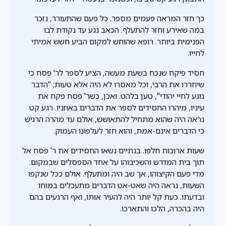
כך חזר המראה פעמים מספר. כל פעם שהתעורר, נזכר
במה שאירע וחזר להתעלף. הכאב נגע עד נקודת לבו
הפנימית ביותר. רופא שהוחש למקום הביע חשש אמיתי
לחייו.
חסיד פיקח שנכח בשעת מעשה, הציע לספר לר' פסח כי
שיחררו את הרבי, וכל מאסרו לא היה אלא טעות; "הדבר
נוגע לחיי יהודי", טען בלהט. ואכן, כשר' פסח פקח את
עיניו, מיהרו החסידים לספר את הדברים באוזניו. רגע קט
נראה היה שהוא מתחיל להתאושש, אולם עד מהרה הרגיש
כי הדברים אינם-אמת, והוא חזר לעלפונו העמוק.
שעות ארוכות חלפו. בנתיים נשאו החסידים את ר' פסח אל
תוך בית המדרש והשכיבוהו על אחד הספסלים שבמקום.
מדי פעם הקיצוהו, אך שב היה ומתעלף. אולם ככל שנקפו
השעות, נראה היה שאט-אט הדברים מתעכלים במוחו
ובדעתו. כעת קל יותר היה להעיר אותו, ואף הרגעים בהם
היה בהכרה, הלכו והתארכו.