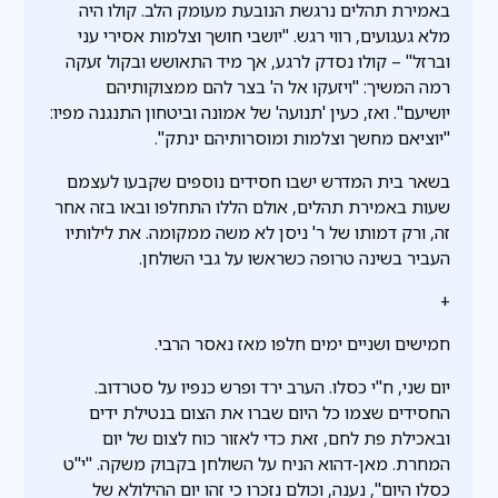
באמירת תהלים נרגשת הנובעת מעומק הלב. קולו היה
מלא געגועים, רווי רגש. "יושבי חושך וצלמות אסירי עני
וברזל" – קולו נסדק לרגע, אך מיד התאושש ובקול זעקה
רמה המשיך: "ויזעקו אל ה' בצר להם ממצוקותיהם
יושיעם". ואז, כעין 'תנועה' של אמונה וביטחון התנגנה מפיו:
"יוציאם מחשך וצלמות ומוסרותיהם ינתק".
בשאר בית המדרש ישבו חסידים נוספים שקבעו לעצמם
שעות באמירת תהלים, אולם הללו התחלפו ובאו בזה אחר
זה, ורק דמותו של ר' ניסן לא משה ממקומה. את לילותיו
העביר בשינה טרופה כשראשו על גבי השולחן.
+
חמישים ושניים ימים חלפו מאז נאסר הרבי.
יום שני, ח"י כסלו. הערב ירד ופרש כנפיו על סטרדוב.
החסידים שצמו כל היום שברו את הצום בנטילת ידים
ובאכילת פת לחם, זאת כדי לאזור כוח לצום של יום
המחרת. מאן-דהוא הניח על השולחן בקבוק משקה. "י"ט
כסלו היום", נענה, וכולם נזכרו כי זהו יום ההילולא של