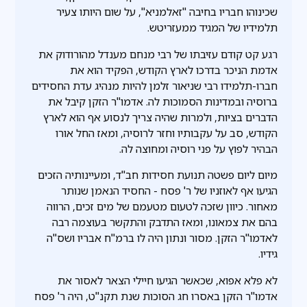
שכינוהו חבריו בחיבה "זאלמניא", על שום היותו צעיר
תלמידיו של המגיד ממעזריטש.
רגע קט קודם עזיבתו של רבי מנחם מענדל מהורודוק את
אדמת הניכר בדרכו לארץ הקודש, הפקיד הוא את
חברו-תלמידו רבי שניאור זלמן להיות מנהיג עדת החסידים
ברוסיה ובמדינות הסמוכות לה. אדמו"ר הזקן קיבל את
הדברים בציות, ולמרות שהיה צריך לנסוע אף הוא לארץ
הקודש, סב על עקבותיו וחזר לרוסיה, ומאז החל אורו
הבהיר לפוץ על פני רוסיה ומחוצה לה.
מיום ליום פשטה תנועת חסידות חב"ד, ומעיינותיה הזכים
הגיעו אף לאוזניו של ר' פסח - החסיד הנאמן שנותר
מאחור. כיוון שזכה לטעום מטעמם של מים זכים, הרווה
בהם את צמאונו, ומאז התדבק והתקשר בעוצמה רבה
לאדמו"ר הזקן. מסור ונתון היה לו ברמ"ח אבריו ושס"ה
גידיו.
לא פלא אפוא, שכאשר הגיעו חיילי הצאר לאסור את
אדמו"ר הזקן באסרו חג הסוכות שנת תקנ"ט, היה ר' פסח