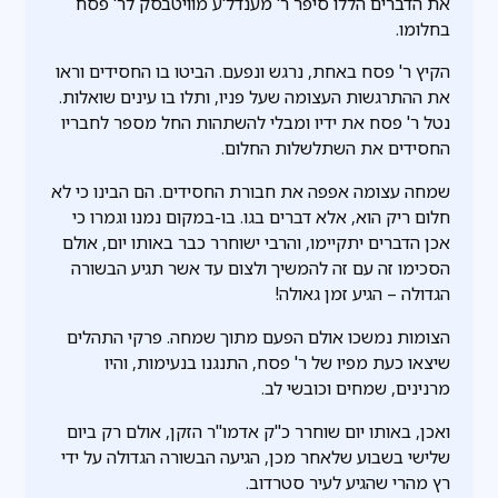
את הדברים הללו סיפר ר' מענדל'ע מוויטבסק לר' פסח
בחלומו.
הקיץ ר' פסח באחת, נרגש ונפעם. הביטו בו החסידים וראו
את ההתרגשות העצומה שעל פניו, ותלו בו עינים שואלות.
נטל ר' פסח את ידיו ומבלי להשתהות החל מספר לחבריו
החסידים את השתלשלות החלום.
שמחה עצומה אפפה את חבורת החסידים. הם הבינו כי לא
חלום ריק הוא, אלא דברים בגו. בו-במקום נמנו וגמרו כי
אכן הדברים יתקיימו, והרבי ישוחרר כבר באותו יום, אולם
הסכימו זה עם זה להמשיך ולצום עד אשר תגיע הבשורה
הגדולה – הגיע זמן גאולה!
הצומות נמשכו אולם הפעם מתוך שמחה. פרקי התהלים
שיצאו כעת מפיו של ר' פסח, התנגנו בנעימות, והיו
מרנינים, שמחים וכובשי לב.
ואכן, באותו יום שוחרר כ"ק אדמו"ר הזקן, אולם רק ביום
שלישי בשבוע שלאחר מכן, הגיעה הבשורה הגדולה על ידי
רץ מהרי שהגיע לעיר סטרדוב.