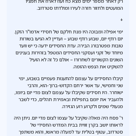
רק לאחר מספר ימים מצא כח ועוז לארוז את חפציו
המועטים ולחזור חזרה לעירו ומולדתו סטרדוב.
+
ימי אפילה ומבוכה היו מנת חלקם של חסידי אדמו"ר הזקן.
יום רודף יום, שבוע רודף שבוע – ועדיין לא הגיעו בשורות
טובות מפטרבורג הבירה. עדת החסידים ידעה כי יש וועד
מיוחד של זקני ועסקני החסידים המטפל בזהירות בענינים
השונים הקשורים לשחרורו – אולם כל זה לא הועיל
להשקיט את הנפש ההומה.
קיבלו החסידים על עצמם להתענות פעמיים בשבוע, ימי
שני וחמישי, עד אשר ירחם הקדוש-ברוך-הוא, והרבי
ישוחרר. היו חסידים שקיבלו על עצמם לצום מדי יום ביומו,
ולהעביר את יומם בתפילות ובאמירת תהלים, כדי לשבר
מנעולי שמים ולקרוע רוע הגזירה.
ר' פסח היה מאלה שקיבל על עצמו לצום מדי יום. ניתן היה
לראותו יושב בקרן זווית בבית המדרש החסידי של
סטרדוב, עטוף בטלית עד למעלה מראשו, והוא משתפך