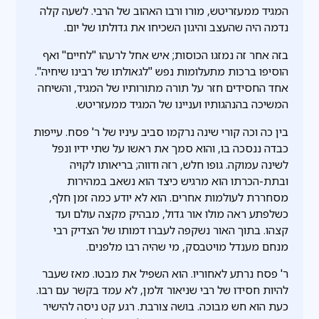
המגיד ממעזריטש, מורו ורבו האהוב של הרבי. לשעה קלה
נדמה היה שהעצב והיגון השכיחו את גדולתו של יום.
בזה אחר זה נמזגו הכוסות; איש אחל לרעהו "לחיים" ואף
הוסיפו ברכות מתעלומות נפש "לגאולתו של רבינו שיחיה".
אחד החסידים חזר על תורה מתורותיו של המגיד, והשיחה
המשיכה בהנהגותיו ועניינו של המגיד ממעזריטש.
בין כה וכה קורי שינה נרקמו סביב עיניו של ר' פסח. עייפות
כבדה ננסכה בו, והוא סמך את ראשו על שתי ידיו ונפל
לשינה עמוקה. גופו חלש, רזה ודווה; בריאותו לקויה
ובתת-הכרתו הוא מרגיש כיצד הוא נשאב במהירות
מסחררת לעולמות אחרים. הוא לא יודע כמה זמן חלף,
כשלפתע ראה מולו אור גדול, מבהיק מקצה עולם ועד
קצהו. בתוך האור נשקפה לעברו דמותו של הצדיק רבי
מנחם מענדל מויטבסק, מי שהיה רבו מלפנים.
ר' פסח נרתע לאחוריו. הוא השפיל את מבטו. מאז שעבר
להיות חסידו של רבי שניאור זלמן, לא עמד בקשר עם רבו.
כעת הוא חש מבוכה. בושה צורבת. רגע קט ניסה להישיר