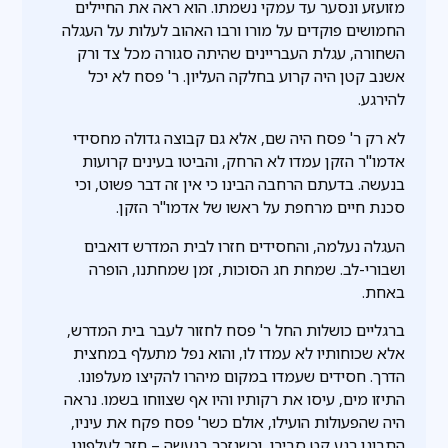
מזועזע ונסער עד עמקי נשמתו. הוא ראה את החיילים
החמושים פוקדים על מורו ורבו האהוב לעלות על העגלה
השחורה, עגלת העבריינים שהיתה סגורה מכל צד ורק
אשנב קטן היה קרוע בחלקה העליון. ר' פסח לא יכל
להירגע.
לא רק ר' פסח היה שם, אלא גם קבוצה גדולה מחסידי
אדמו"ר הזקן עמדו לא הרחק, והביטו בעינים קרועות
בנעשה. בדעתם הרחבה הבינו כי אין זה דבר פשוט, וכי
סכנת חיים מרחפת על ראשו של אדמו"ר הזקן.
העגלה נעלמה, והחסידים חזרו לבית המדרש דואבים
ושבורי-לב. שמחת חג הסוכות, זמן שמחתנו, הופרה
באחת.
ברגליים כושלות החל ר' פסח לחזור לעבר בית המדרש,
אלא שכוחותיו לא עמדו לו, והוא נפל מתעלף במחצית
הדרך. חסידים שעמדו במקום מיהרו להקיצו מעלפונו.
התיזו מים, עיסו את רקותיו והיו אף שצווחו בשמו. נראה
היה שהפעולות הועילו, אולם כשר' פסח פקח את עיניו,
התבונן רגע קט סביבו, וכשנזכר בנעשה – חזר לעלפונו.