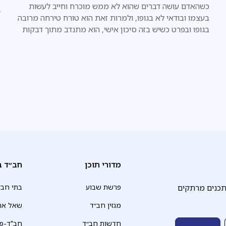
מ
כשהאדם עושה דברים שהוא לא ממש מוכרח וחייב לעשות
ל
בעצמו ובודאי לא בגופו, ולמרות זאת הוא טורח טירחה מרובה
בגופו ובפרט כשיש בזה סיכון אישי, הוא מתנדב מתוך דבקות
אמיתית במצווה.
מדורי תוכן
חב״ד ב
תכנים מרתקים
פרשת שבוע
בתי חב״
מגזין חב״ד
שאל את
חדשות חב״ד
חב"ד-פד