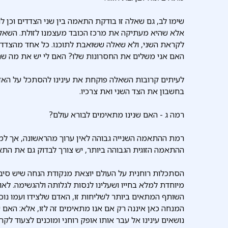
שימו לב, גם שאלה זו בודקת התאמה בין שני הצדדים וכן 
אלא שהיא מעתיקה את מרכז הכובד מעצמנו לזולת. השאלה
לקראת השני, ולא שאלה ששואבת לתוכנו. כל אחד מהצדדים 
האם אני משלים את החסרונות שלו? האם לי יש את מה שהו
לעיתים קרובות השאלה פוקחת את עינינו להסתכל על האד
בחשבון את הצד השני ואת צרכיו.
רמה ג - האם שנינו מתאימים לבורא עולם?
רמת ההתאמה השנייה גבוהה לאין ערוך מהראשונה, אך למע
ההתאמה הזוגית הגבוהה ביותר, יש צורך לבדוק גם את התא
הסתכלות רוחנית על העולם יוצאת מנקודת הנחה שיש סיבה
מיוחדת למלא בחייו ושעלינו לנסות לגלותה ולהגשימה. לאו
השותף המתאים ביותר לשליחות זו, האדם שלצידו ועמו נוכ
המנחה כאן איננה רק אם אנו מתאימים זה לזו, אלא: האם 
נושאים עינינו אל עבר אותו אופק רוחני ומוכנים לצעוד לקר