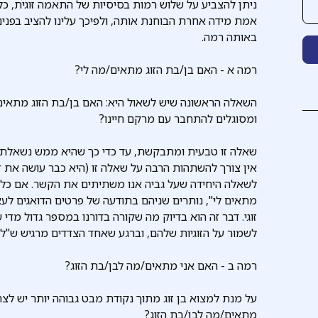
ניתן להצביע על שלוש רמות בסיסיות של התאמה זוגית, 
אמת מידה אחרת הבוחנת אותה, ולפיכך עלינו להציב בפנ
באותה רמה.
רמה א - האם בן/בת הזוג מתאים/מה לי?
השאלה הראשונה שיש לשאול היא: האם בן/בת הזוג מתאים/מ
ומסוגלים להתחבר עם מרקם חיינו?
שאלה זו טבעית ומתבקשת, עד כדי כך שהיא ממש נשאלת מ
אין צורך להשתהות הרבה על שאלה זו (היא כבר עושה את 
לשאלה היחידה שעל גביה אנו משתיתים את הקשר. אם כל ה
מתאים לי", נותרים שניהם בתודעה של פרטים הדואגים לעצ
זוגי. דבר זה הוא בדיוק מה שקורה בדורנו במספר גדול מד
לשמור על הזוגיות שלהם, וברגע שאחד הצדדים מרגיש ש"ל
רמה ב - האם אני מתאים/מה לבן/בת הזוג?
על מנת למצוא בן זוג מתוך נקודת מבט גבוהה יותר יש ל
מתאים/מה לבן/בת הזוג?