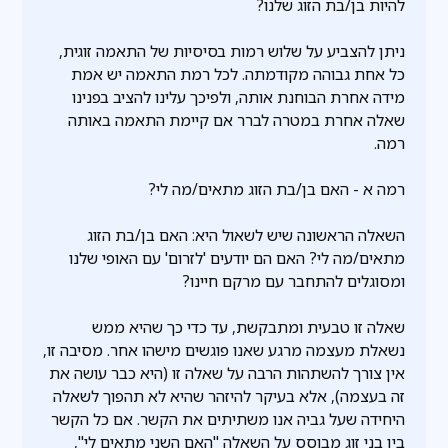
להיות בן/בת הזוג שלנו?
ניתן להצביע על שלוש רמות בסיסיות של התאמה זוגית,
כל אחת גבוהה מקודמתה. לכל רמת התאמה יש אמת
מידה אחרת הבוחנת אותה, ולפיכך עלינו להציב בפנינו
שאלה אחרת במטרה לברר אם קיימת התאמה באותה
רמה.
רמה א - האם בן/בת הזוג מתאים/מה לי?
השאלה הראשונה שיש לשאול היא: האם בן/בת הזוג
מתאים/מה לי? האם הם יודעים 'לזרום' עם האופי שלנו
ומסוגלים להתחבר עם מרקם חיינו?
שאלה זו טבעית ומתבקשת, עד כדי כך שהיא ממש
נשאלת מעצמה מרגע שאנו פוגשים מישהו אחר. מסיבה זו,
אין צורך להשתהות הרבה על שאלה זו (היא כבר עושה את
זה בעצמה), אלא בעיקר להיזהר שהיא לא תהפוך לשאלה
היחידה שעל גביה אנו משתיתים את הקשר. אם כל הקשר
בין בני זוג מבוסס על השאלה "האם השני מתאים לי",