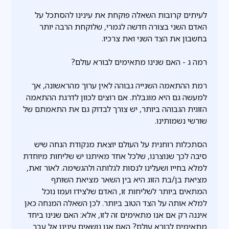
לעיתים קרובות השאלה פוקחת את עינינו להסתכל על
האדם השני בצורה חדשה לגמרי, שלוקחת הרבה יותר
בחשבון את הצד השני ואת צרכיו.
רמה ג - האם שנינו מתאימים לבורא עולם?
רמת ההתאמה השנייה גבוהה לאין ערוך מהראשונה, אך
למעשה גם היא מוגבלת. אם רוצים לכוון לדרגת ההתאמה
הזוגית הגבוהה ביותר, יש צורך לבדוק גם את התאמתם של
שורשי נשמותינו.
הסתכלות רוחנית על העולם יוצאת מנקודת הנחה שיש
סיבה לכך שנוצרנו, שלכל אחד מאיתנו יש שליחות מיוחדת
למלא בחייו ושעלינו לנסות לגלותה ולהגשימה. לאור זאת,
מציאת בן/בת הזוג היא בין השאר מציאת השותף
המתאים ביותר לשליחות זו, האדם שלצידו ועמו נוכל
למלא אותה על הצד הטוב ביותר. לכן השאלה המנחה כאן
איננה רק אם אנו מתאימים זה לזו, אלא: האם שנינו ביחד
מתאימים לבורא עולם? האם אנו נושאים עינינו אל עבר