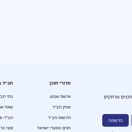
פ
מדורי תוכן
חב״ד ב
תכנים מרתקים
פרשת שבוע
בתי חב״
מגזין חב״ד
שאל את
חדשות חב״ד
חב"ד-פד
חגים ומועדי ישראל
זמני הד