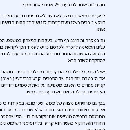
מה כל זה אומר לנו כעת, 29 שנים לאחר מכן?
לפעמים נמצאים במצב לא רצוי ולא מבינים מדוע החליט הק
דווקא מצבים כאלו נועדו לפתוח לנו שער למחוזות חדשים ו
אותו.
גם במקרה זה הוצב רף חדש. בעקבות הניצחון במשפט, הכרי
עלינו המשימה להכריז ולפרסם כי יש לעמוד הכן לקראת בנ
התקופה הקשה וההתמודדות מול הכוחות המפריעים לקדושה
להתקדם לשלב הבא.
אצל הרבי, כל שלב וכל התקדמות משולבים תמיד במשהו מעש
את ה' בטבת, יום חגם של הספרים, קבע הרבי לציין באופן 
קניית ספרים כי היא גם משפיעה על גאולת ספרים יהודיים ש
האמיתית והשלמה, שתבוא תכף ומיד ממש.
בכך גם מרוויחים מצווה של ממש, שכן מובא במקורות כי 
של קיום מצוות כתיבת ספר תורה. אלא שבשונה מספר תורה
מסוימות בתפילה מוציאים אותו וקוראים בו – הרי שהספר ה
היהודי הוא דווקא כאשר הוא קרוע, בלוי וסימני השימוש ניכר
לעם הספר.