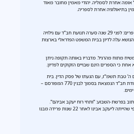
ל אומה אחרת לסמליה. יהודי מאמין מחובר מאוד
ין בתיאולוגיה אחרת לספריה.
השבוע חל ה' בטבת, תאריך שיש לו משמעות רבה בעניין ספרים: לפני 29 שנה סערה תנועת חב"ד עם גילויה
והנושא עלה לדיון בבית המשפט הפדראלי בארצות
יח מתוח מהרגיל. מדבריו באותה תקופה ניתן
אחת כי הספרים הינם שבויים הזקוקים לפדיון.
' טבת תשמ"ז, עם הגעתו של פסק הדין. בית
המשפט הכריע כי הספרים חוזרים למקומם, אל ספריית אגודת חב"ד הנמצאת בסמוך לבנין 770 המפורסם –
מים.
וב בפרשת-השבוע: "ותחי רוח יעקב אביהם".
חסידים ראו בכך יותר מרמז כי הרבי חש התרוממות-רוח כפי שהייתה ליעקב אבינו לאחר 22 שנות פרידה מבנו