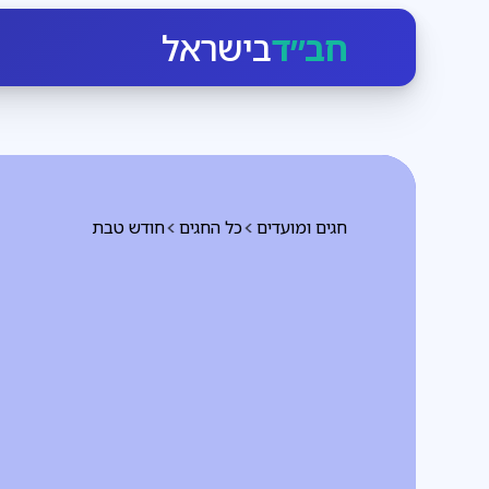
חב״ד
בישראל
חגים ומועדים
כל החגים
חודש טבת