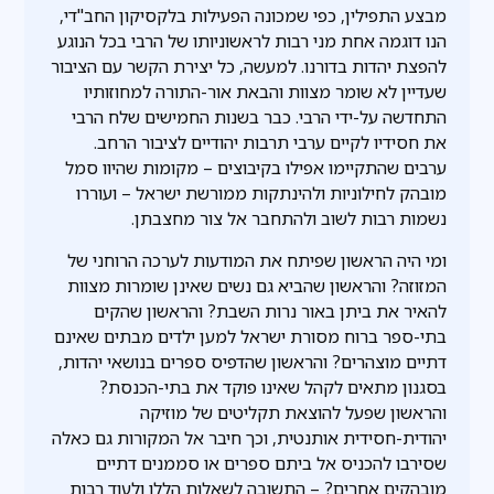
מבצע התפילין, כפי שמכונה הפעילות בלקסיקון החב"די,
הנו דוגמה אחת מני רבות לראשוניותו של הרבי בכל הנוגע
להפצת יהדות בדורנו. למעשה, כל יצירת הקשר עם הציבור
שעדיין לא שומר מצוות והבאת אור-התורה למחוזותיו
התחדשה על-ידי הרבי. כבר בשנות החמישים שלח הרבי
את חסידיו לקיים ערבי תרבות יהודיים לציבור הרחב.
ערבים שהתקיימו אפילו בקיבוצים – מקומות שהיוו סמל
מובהק לחילוניות ולהינתקות ממורשת ישראל – ועוררו
נשמות רבות לשוב ולהתחבר אל צור מחצבתן.
ומי היה הראשון שפיתח את המודעות לערכה הרוחני של
המזוזה? והראשון שהביא גם נשים שאינן שומרות מצוות
להאיר את ביתן באור נרות השבת? והראשון שהקים
בתי-ספר ברוח מסורת ישראל למען ילדים מבתים שאינם
דתיים מוצהרים? והראשון שהדפיס ספרים בנושאי יהדות,
בסגנון מתאים לקהל שאינו פוקד את בתי-הכנסת?
והראשון שפעל להוצאת תקליטים של מוזיקה
יהודית-חסידית אותנטית, וכך חיבר אל המקורות גם כאלה
שסירבו להכניס אל ביתם ספרים או סממנים דתיים
מובהקים אחרים? – התשובה לשאלות הללו ולעוד רבות