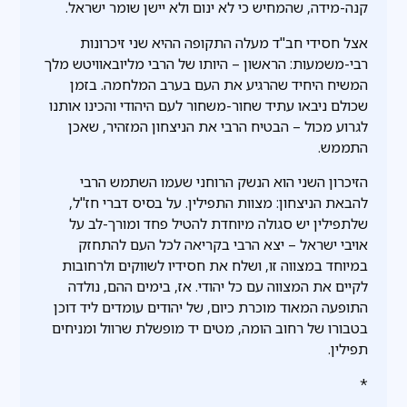
קנה-מידה, שהמחיש כי לא ינום ולא יישן שומר ישראל.
אצל חסידי חב"ד מעלה התקופה ההיא שני זיכרונות
רבי-משמעות: הראשון – היותו של הרבי מליובאוויטש מלך
המשיח היחיד שהרגיע את העם בערב המלחמה. בזמן
שכולם ניבאו עתיד שחור-משחור לעם היהודי והכינו אותנו
לגרוע מכול – הבטיח הרבי את הניצחון המזהיר, שאכן
התממש.
הזיכרון השני הוא הנשק הרוחני שעמו השתמש הרבי
להבאת הניצחון: מצוות התפילין. על בסיס דברי חז"ל,
שלתפילין יש סגולה מיוחדת להטיל פחד ומורך-לב על
אויבי ישראל – יצא הרבי בקריאה לכל העם להתחזק
במיוחד במצווה זו, ושלח את חסידיו לשווקים ולרחובות
לקיים את המצווה עם כל יהודי. אז, בימים ההם, נולדה
התופעה המאוד מוכרת כיום, של יהודים עומדים ליד דוכן
בטבורו של רחוב הומה, מטים יד מופשלת שרוול ומניחים
תפילין.
*