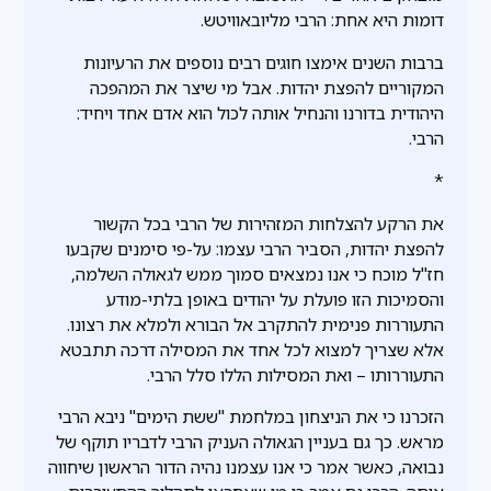
דומות היא אחת: הרבי מליובאוויטש.
ברבות השנים אימצו חוגים רבים נוספים את הרעיונות
המקוריים להפצת יהדות. אבל מי שיצר את המהפכה
היהודית בדורנו והנחיל אותה לכול הוא אדם אחד ויחיד:
הרבי.
*
את הרקע להצלחות המזהירות של הרבי בכל הקשור
להפצת יהדות, הסביר הרבי עצמו: על-פי סימנים שקבעו
חז"ל מוכח כי אנו נמצאים סמוך ממש לגאולה השלמה,
והסמיכות הזו פועלת על יהודים באופן בלתי-מודע
התעוררות פנימית להתקרב אל הבורא ולמלא את רצונו.
אלא שצריך למצוא לכל אחד את המסילה דרכה תתבטא
התעוררותו – ואת המסילות הללו סלל הרבי.
הזכרנו כי את הניצחון במלחמת "ששת הימים" ניבא הרבי
מראש. כך גם בעניין הגאולה העניק הרבי לדבריו תוקף של
נבואה, כאשר אמר כי אנו עצמנו נהיה הדור הראשון שיחווה