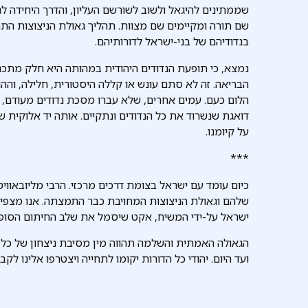
שממתינים להיגאל ולשוב לשורשם העליון, והדרך היחידה לג
שם תורה ומקיימים שם מצוות. תהליך גאולת הניצוצות התח
בנדודיהם של בני-ישראל לדורותיהם.
נמצא, כי תופעת הנדודים היהודית במהותה היא חלק מתכנ
הבריאה. זה לא סתם עונש או קללה היסטורית, חלילה, והה
הלום כעם. עמים אחרים, שלא עברו מסכת נדודים מעודם, נכ
דואגת שנשרוד את כל הנדודים ונתקיים. אותה יד אלוקית
על קיומנו.
***
כיום עומד עם ישראל בצומת דרכים מרכזי. הרבי מליובאווי
שלהם וגאולת הניצוצות המחויבת כבר התמצתה. אנו מצפים 
ישראל על-ידי המשיח, אקט שיסמל את שלב החיתום הסופי ש
הגאולה האמתית והשלמה תהווה מין מסיבת ניצחון של כל ה
ועד היום. יהודי כל הדורות יקומו לתחייה ויצטרפו אלינו ל