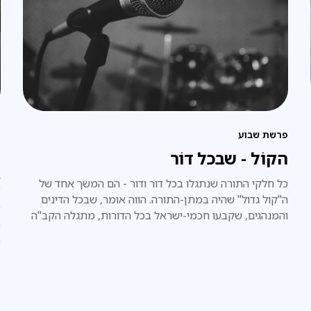
פרשת שבוע
פ
הקוֹל - שבכל דוֹר
ל
א
כל חלקי התורה שנתגלו בכל דור ודור - הם המשך אחד של
ה"קול גדול" שהיה במתן-התורה. הווה אומר, שבכל הדינים
כ
והמנהגים, שקבעו חכמי-ישראל בכל הדורות, מתגלה הקב"ה
ב
בעצמו, וכאילו הוא עצמו אמרם באופן ישיר, ממש כפי שהיה
ב
במעמד הר-סיני.
א