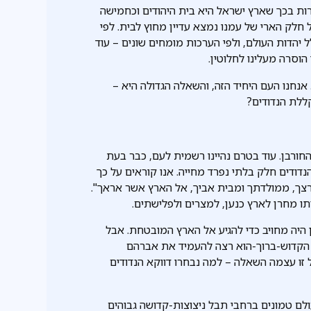
ות בכך שארץ ישראל היא בית היהודים וכחמישה
 חלק הארי של עמנו נמצא עדיין מחוץ לבית. לפי
 יהדות העולם, ולפי הערכות מומחים שונים – עוד
וסרה מעלינו לחלוטין.
אנחנו העם היחיד הזה, והשאלה הגדולה היא –
ללת הנדודים?
ורבן. עוד בטרם נהיינו רשמית לעם, כבר בעת
ודים חלק בלתי נפרד מחייה. אנו קוראים על כך
ך, ממולדתך ומבית אביך, אל הארץ אשר אראך".
תו מחרן לארץ כנען, למצרים ולפלישתים.
היה מחויב כדי להגיע אל הארץ המובטחת. אבל
 הקדוש-ברוך-הוא רצה להעמיד את אברהם
בל זו עצמה השאלה – למה נבחרו דווקא הנדודים
לם טמונים ברחבי תבל ניצוצות-קדושה גבוהים