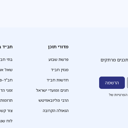
מדורי תוכן
חב״ד ב
תכנים מרתקים
פרשת שבוע
בתי חב״
מגזין חב״ד
שאל את
חדשות חב״ד
חב"ד-פד
חגים ומועדי ישראל
זמני הד
הפרטיות של
הרבי מליובאוויטש
תרומות
הגאולה הקרובה
צור קשר
לוח שנה