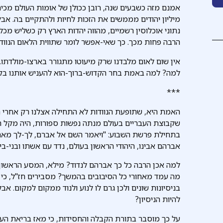
אמנם מזה כשבעים שנה, רובן ככולן של אומות העולם מכיר
מיליון יהודים מממשים את הזכות לחיות ולהתקיים בה. אבל
נתוני אוכלוסין רשמיים, מהווה יהדות הארץ רק כשליש מכלל
הרבה פחות מכך. כך שאי-אפשר לומר שתווית הלאום הנווד ה
אין שום לאום מלבדנו שרק מיעוטו מתגורר בארצו-מולדתו. 
למה? למה באמת בחר הקדוש-ברוך-הוא להעניש אותנו בק
***
האמת היא, שתופעת הנוודות לא התחילה אצלנו רק אחרי הח
שקבוצת העבריים בעולם מנתה נפשות ספורות, היה מקל הנד
בתחילת פרשת השבוע: "ויאמר השם אל אברם, לך-לך מארצ
אברהם אבינו, היהודי הראשון בעולם, נדד עם אשתו ובני-בי
למה אכן הרבה כל כך אברהם לנדוד? מילא, המסע הראשון 
מה עמד מאחורי כל הסיבובים בהמשך? מסבירים חז"ל, כי
בניסיונות שונים ולכן גרם לו לנוע ולנוד ממקום למקום. א
להיות הניסיון?
על כך מוסבר בתורת הקבלה והחסידות, כי מאז בריאת העו