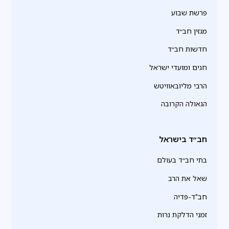
פרשת שבוע
מגזין חב״ד
חדשות חב״ד
חגים ומועדי ישראל
הרבי מליובאוויטש
הגאולה הקרובה
חב״ד בישראל
בתי חב״ד בעולם
שאל את הרב
חב"ד-פדיה
זמני הדלקת נרות