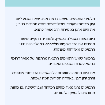
תלמידי התמימים מישיבת רמת אביב יצאו השבוע ליום
עיון מרומם ומעשיר, שכולו לימוד וחוויה חסידית בטבע.
את היום ארגן במסירות הרב
אמיר כהנא.
היום נפתח בטבילה במעיין, ולאחריה התקיים שיעור
חסידות עם הרב
ישעיהו גולדברג.
במהלך היום נהנו
התמימים מארוחות מפנקות.
בהמשך שמעו התמימים הרצאה מרתקת ש
ל אמיר דרומי
בנושא עשרת השבטים האבודים.
את היום חתמה התוועדות על האש עם הרב
יוסי גינזבורג
והרב
ירון דגן,
באווירה חסידית חמה ושמחה.
התמימים נהנו מאוד מהיום המיוחד ושבו לישיבה עם כוחות
מחודשים להמשך הלימודים.