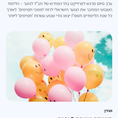
ערב סיום מרגש לפרוייקט בתי המדרש של חב"ד לנוער – הלימוד
השבועי המחבר את הנוער הישראלי לרוח 'תומכי תמימים'. לאורך
כל שנת הלימודים תשפ"ו יצאו מדי שבוע עשרות 'תמימים' ליותר
מ-20 סניפי חב"ד לנוער ברחבי הארץ, במסגרת פרויקט 'בתי
המדרש לנוער', והקדישו את זמנם היקר ללימוד בחברותות עם
בני הנוער המקומיים
מגזין