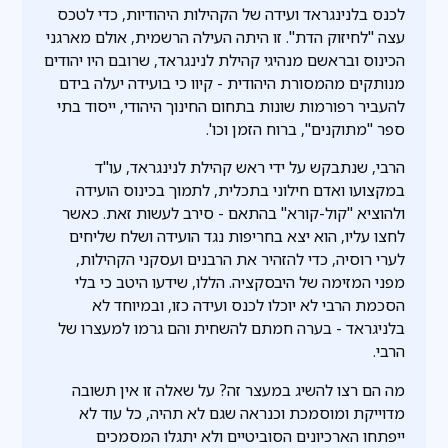
לכנס בלנינגראד ועידה של הקהילות היהודיות, כדי לטכס
עצה "לחיזוק הדת". זו היתה העילה הרשמית, אולם מארגני
הכינוס ובראשם מנהיגי קהילת לנינגראד, שרובם היו יהודים
מנותקים מהמסורת היהודית - קיוו כי בועידה יעלה בידם
להעביר רפורמות שונות בתחום החינוך היהודי, ייסוד בתי
ספר "מתוקנים", ברוח הזמן וכו'.
הרבי, שנתבקש על ידי ראש קהילת לנינגראד, עו"ד
במקצועו ואדם חילוני בתכלית, לתמוך בכינוס הועידה
ולהוציא "קול-קורא" בהתאם - סירב לעשות זאת. כאשר
לחצו עליו, הוא יצא בחריפות נגד הועידה ושלח שליחים
לערי רוסיה, כדי להזהיר את הרבנים ועסקני הקהילות,
מפני המזימה של היבסקציה. הללו, שידעו היטב כי בלי
הסכמת הרבי לא יוכלו לכנס ועידה כזו, ובמיוחד לא
בלניגראד - בערה חמתם להשחית והם גרמו למעצרו של
הרבי.
מה הם רצו להשיג במעצר זה? על שאלה זו אין תשובה
מדוייקת ומוסמכת וכנראה שגם לא תהיה, כל עוד לא
ייפתחו הארכיונים הסוביטיים ולא יתגלו המסמכים