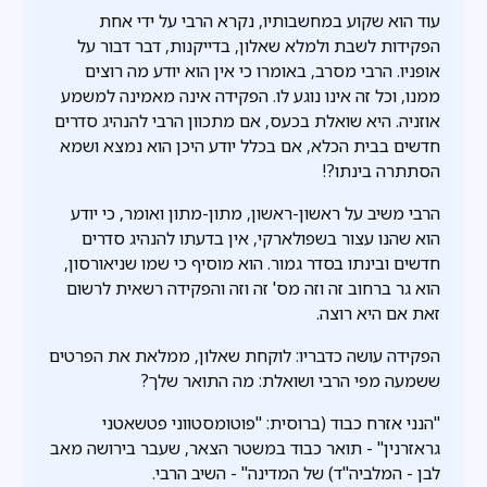
עוד הוא שקוע במחשבותיו, נקרא הרבי על ידי אחת
הפקידות לשבת ולמלא שאלון, בדייקנות, דבר דבור על
אופניו. הרבי מסרב, באומרו כי אין הוא יודע מה רוצים
ממנו, וכל זה אינו נוגע לו. הפקידה אינה מאמינה למשמע
אוזניה. היא שואלת בכעס, אם מתכוון הרבי להנהיג סדרים
חדשים בבית הכלא, אם בכלל יודע היכן הוא נמצא ושמא
הסתתרה בינתו?!
הרבי משיב על ראשון-ראשון, מתון-מתון ואומר, כי יודע
הוא שהנו עצור בשפולארקי, אין בדעתו להנהיג סדרים
חדשים ובינתו בסדר גמור. הוא מוסיף כי שמו שניאורסון,
הוא גר ברחוב זה וזה מס' זה וזה והפקידה רשאית לרשום
זאת אם היא רוצה.
הפקידה עושה כדבריו: לוקחת שאלון, ממלאת את הפרטים
ששמעה מפי הרבי ושואלת: מה התואר שלך?
"הנני אזרח כבוד (ברוסית: "פוטומסטווני פטשאטני
גראזרנין" - תואר כבוד במשטר הצאר, שעבר בירושה מאב
לבן - המלביה"ד) של המדינה" - השיב הרבי.