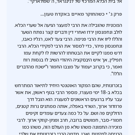
אל בית הכלא המרכזי של לנינגראד, ה"שפולארקי".
פרק ג' • כשהחוקר מאיים באקדח טעון...
המכונית שהובילה את הרבי למעצר הגיעה אל שערי הכלא.
לולב ונחמנסון ירדו ואחרי דין ודברים קצר נפתח השער
והללו ליוו את הרבי פנימה. הרבי צעד לאט, רגליו כאבו,
ונחמנסון מיהר, כדי למסור את הרבי לפקידי הכלא. הרבי
דרש ממנו לקיים את הבטחתו להרשות לו לקחת עמו
תפילין, אך איש היבסקציה היהודי השיב לו בגסות רוח
ואמר, כי בקרוב יעמוד על מצבו החמור ו"ישכח מהדברים
הללו".
בזכרונותיו, שהם המקור האוטנטי היחיד לתיאור המתרחש
בכלא ב-18 ימי מעצרו, מספר הרבי בגוף ראשון, את אשר
עבר עליו ברגעים הראשונים למעצרו. הוא הובל דרך
פרוזדור ארוך, השרוי באפלה, אותה ממתנים נרות קטנים,
הדולקים פה ושם. על כל כמה צעדים עומדים זקיפים
חמורי-סבר, חמושים ברובה, חרב ופגיון-קוזקי ארוך. לרבי
מזכירה התמונה משהו שלא מן העולם הזה, משהו כמו
הכניסה לגיהינום. ואכן, מדמה הרבי בזכרונותיו את שלבי