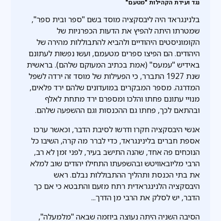
נגד ועידת הקהילות "מטעם"
בלנינגראד היה ליבסקציה מוסד בשם "ספר ובית ספר",
שמטרתו היתה להפיץ את הדעות הכפרניות של
הקומוניסטים היהודיים ולהביא להתבוללות מהירה של
היהודים. הם הפיצו ספרים מטעמם, ועשו נפשות לעתונם
באידיש "עמעס" (אמת בכתיב המעוקם שלהם). בראשית
שנת 1927 התברר, כי הפעילות של מוסד זה ירדה לשפל
המדרגה. מספר המבקרים במועדונים שלהם ירד פלאים,
מנויי עתונם פחתו והלכו ומספרם ירד מתחת לאלף
ובהתאם לכך, פחתו גם ההכנסות וגם ההשפעה שלהם.
אנשי היבסקציה חקרו ודרשו לסיבת הדבר, וכאשר ערכו
אספת חברים בלינינגראד, כדי לברר מה קרה, השיבו כל
הנוכחים פה אחד, שהנה התישב בעיר, לפני זמן לא רב,
הרבי מליובאוויטש ובהשפעתו התחילו יהודים שוב למלא
את בתי הכנסת ותהליך ההתבוללות נבלם. ראש
היבסקציה הלנינגראדית רתח מזעם והתבטא כי אם כך
הדבר, יש לסלק את הרבי מן הדרך...
הסיבה השניה היתה נעוצה ביוזמה שבאה "מלמעלה",