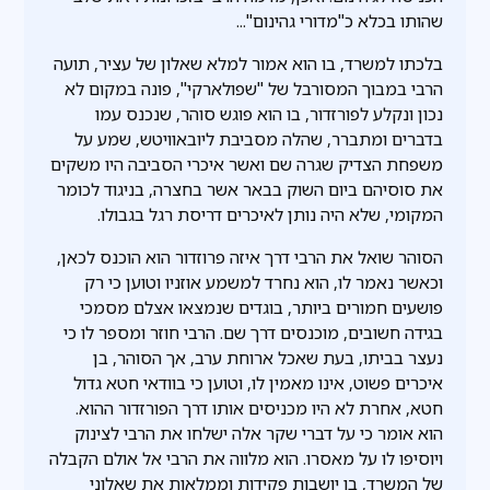
שהותו בכלא כ"מדורי גהינום"...
בלכתו למשרד, בו הוא אמור למלא שאלון של עציר, תועה
הרבי במבוך המסורבל של "שפולארקי", פונה במקום לא
נכון ונקלע לפורזדור, בו הוא פוגש סוהר, שנכנס עמו
בדברים ומתברר, שהלה מסביבת ליובאוויטש, שמע על
משפחת הצדיק שגרה שם ואשר איכרי הסביבה היו משקים
את סוסיהם ביום השוק בבאר אשר בחצרה, בניגוד לכומר
המקומי, שלא היה נותן לאיכרים דריסת רגל בגבולו.
הסוהר שואל את הרבי דרך איזה פרוזדור הוא הוכנס לכאן,
וכאשר נאמר לו, הוא נחרד למשמע אוזניו וטוען כי רק
פושעים חמורים ביותר, בוגדים שנמצאו אצלם מסמכי
בגידה חשובים, מוכנסים דרך שם. הרבי חוזר ומספר לו כי
נעצר בביתו, בעת שאכל ארוחת ערב, אך הסוהר, בן
איכרים פשוט, אינו מאמין לו, וטוען כי בוודאי חטא גדול
חטא, אחרת לא היו מכניסים אותו דרך הפורזדור ההוא.
הוא אומר כי על דברי שקר אלה ישלחו את הרבי לצינוק
ויוסיפו לו על מאסרו. הוא מלווה את הרבי אל אולם הקבלה
של המשרד, בו יושבות פקידות וממלאות את שאלוני