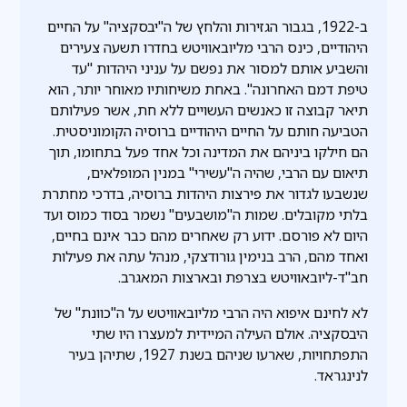
ב-1922, בגבור הגזירות והלחץ של ה"יבסקציה" על החיים
היהודיים, כינס הרבי מליובאוויטש בחדרו תשעה צעירים
והשביע אותם למסור את נפשם על עניני היהדות "עד
טיפת דמם האחרונה". באחת משיחותיו מאוחר יותר, הוא
תיאר קבוצה זו כאנשים העשויים ללא חת, אשר פעילותם
הטביעה חותם על החיים היהודיים ברוסיה הקומוניסטית.
הם חילקו ביניהם את המדינה וכל אחד פעל בתחומו, תוך
תיאום עם הרבי, שהיה ה"עשירי" במנין המופלאים,
שנשבעו לגדור את פירצות היהדות ברוסיה, בדרכי מחתרת
בלתי מקובלים. שמות ה"מושבעים" נשמר בסוד כמוס ועד
היום לא פורסם. ידוע רק שאחרים מהם כבר אינם בחיים,
ואחד מהם, הרב בנימין גורודצקי, מנהל עתה את פעילות
חב"ד-ליובאוויטש בצרפת ובארצות המאגרב.
לא לחינם איפוא היה הרבי מליובאוויטש על ה"כוונת" של
היבסקציה. אולם העילה המיידית למעצרו היו שתי
התפתחויות, שארעו שניהם בשנת 1927, שתיהן בעיר
לנינגראד.