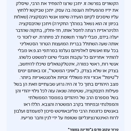
הקשורים בפרשה זו. יתכן שרצו להפחיד את הרבי, שיסלק
את ידיו מהפעילות הענפה בה עסק. יתכן שביקשו ללחוץ
עליו שיסכים לקיום הועידה שיזמו אנשי היבסקציה (שאלות
בכיוון זה הוא נשאל במהלך החקירה) ויתכן שהיבסקציה
הלניגראדית רצתה לחסל אותו, חד-וחלק, בתקוה שהדבר
יעלה בידם, מבלי לעורר תשומת לב מיותרת. יש לזכור כי
אותה שעה השתולל בברית המועצות הטרור הסטאליני
בכל עוזו ואנשים לאלפיהם נעלמו במרתפי הג.פ.או מבלי
להותיר אחריהם כל עקבות ומבלי שיזכו למשפט כלשהו.
אנשי רוח, ראשי כמורה, אינטלקטואלים שיכלו להיחשב,
בצדק או שלא בצדק, כ"אויבי המשטר", זכו באותם ימים
ל"טיפול" אכזרי והיו משוללי זכויות אלמנטאריות ביותר.
מצב היהודים בתוך כל זה היה גרוע שבעתיים וזאת הן בשל
פעילות היבסקציה, שטיפחה שנאה עזה לכל גילוי יהודי והן
בשל מספרם הרב של היהודים בממסד הממשלתי
והמפלגתי ובמיוחד בקרב המשטרה והצבא. הללו ראו
באנשים כדוגמת הרבי מליובאוויטש סיכון למעמדם ועלבון
לרוח האינטרנציונליזם שטופח על ידי לנין וחבר מריעיו.
טרור עקוב מדם ב"מדינה במצור"