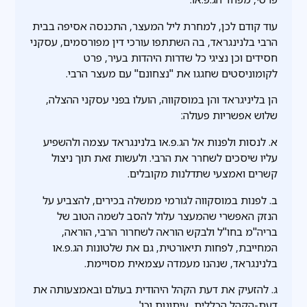
עוד קודם לכן, למחרת ליל המעצר, התכנסה אסיפה בבית
הרבי בלנינגראד, בה השתתפו עורכי דין מפורסמים, עסקני
חסידים וכן נציגי כל שדרות היהדות בעיר, פרט
לקומוניסטים שחגגו את "נצחונם" עם מעצר הרבי.
הן בליניגראד והן במוסקווה, הועלו בפני עסקני ההצלה,
שלוש אפשריות פעולה:
א. לנסות ולפנות אל הג.פ.או בלנינגראד עצמה ולהשפיע
עליו שיסכים לשחרר את הרבי. ולעשות זאת תוך ניצול
קשרים ואמצעי שתדלנות מקובלים.
ב. לפנות במוסקווה לגורמי ממשלה בכירים, להצביע על
הנזק האפשרי שהמעצר עלול להסב לשמה הטוב של
בריה"מ בחו"ל ולבקש הוראה לשחרור הרבי, הוראה,
המחייבת, לפחות תיאורטית, גם את שלטונות הג.פ.או
בלנינגראד, שנהנו מעמדה עצמאית מסויימת.
ג. להזעיק את דעת הקהל היהודית בעולם ובאמצעותה את
דעת-הקהל הכללית, עיתונות וכו'.