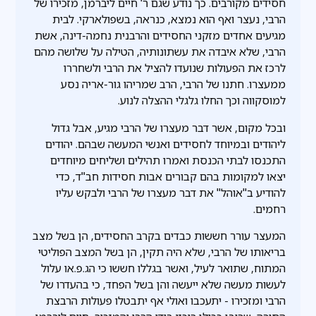
חסידים מקורבים. כך נודע שגם ר' חיים ליברמן, מזכירו של
הרבי, נעצר ואף הוא נמצא, כנראה, בשפולארקי. לבית
מגיעים אחדים מזקני החסידים והרבנית נחמה-דינה, אשת
הרבי, שלא איבדה את עשתונותיה, הטילה על שלושה מהם
לרכז את הפעולות שנועדו להציל את הרבי ולשחררו
ממעצרו. חתנו של הרבי, הרב שמריהו גור-אריה נסע
למוסקווה וכך החלו גלגלי ההצלה לנוע.
ובכל מקום, אשר דבר מעצרו של הרבי מגיע, אבל גדול
ליהודים ובמיוחד לחסידים ואנשי המעשה שבהם. יהודים
התכנסו לבתי הכנסת ואמרו תהילים ושליחים מיוחדים
יצאו למקומות בהם קבורים אבות חסידות חב"ד, כדי
להודיע ב"אוהל" את דבר מעצרו של הרבי ולבקש עליו
רחמים.
המעצר עורר חששות כבדים בקרב החסידים, הן בשל מצב
בריאותו של הרבי, שלא היה תקין, הן בשל המצב הפוליטי
המתוח, שתואר לעיל, ואשר בגללו חששו כי הג.פ.או עלול
לעשות מעשה שלא ייעשה והן בשל הפחד, כי בהעדרו של
הרבי ומזכירו - יתעכבו ואולי אף יתבטלו פעולות הרבצת