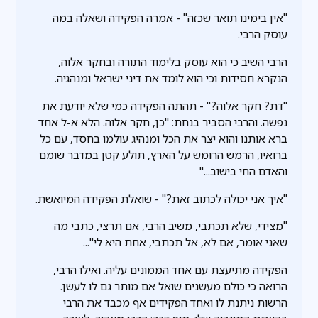
"אין בימינו תואר שכזה" - אמרה הפקידה ושאלה במה
עוסק הרבי.
הרבי השיב כי הוא עוסק בלימוד התורה ובחקר אלוה,
הנקרא חסידות וכי הוא לומד את דיני ישראל ומנהגיה.
"דת? חקר אלוה?" - תהתה הפקידה כמי שלא יודעת את
נפשה. והרבי הסביר בנחת: "כן, חקר אלוה. הלא א-ל אחד
ברא אותנו והוא יצר את הכל ומנהיג עולמו בחסד, עם כל
ברואיו, הרמש הרומש על הארץ, תולע קטן במדבר שומם
והאדם החי בישוב..."
"איך אני יכולה לכתוב זאת?" - שואלת הפקידה המיואשת.
"מצידי, שלא תכתבי, משיב הרבי, אם תרצי, כתבי מה
שאני אומר, אם לא, אל תכתבי, אחת היא לי"...
הפקידה מתיעצת עם אחד הממונים עליה. ואילו הרבי,
הרואה כי כולם מעשנים שואל אם מותר גם לו לעשן.
הרשות ניתנת לו ואחד הפקידים אף מכבד את הרבי