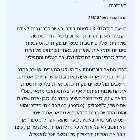
האסירים.
הרבי הופך למס' 26818
השעה היתה 03.30 לפנות בוקר, כאשר הרבי נכנס לאולם
הקבלה. לאורך הקירות הארוכים של החדר שלושה
שולחנות, שלידם יושבות כעשרים פקידות, המעשנות
סיגריות וממלאות שאלונים. באחד הפתחים של החדר
הגדול מבחין הרבי בחבילה שלו, בה הטלית והתפילין...
הרבי מתאר בזכרונותיו את השקט המאויים, ששרר בחדר
הגדול, בו שהו אותה שעה כארבעים איש, עשרים אסירים,
היושבים מול עשרים פקידות, השואלות בלחש ורושמות
את התשובות הניתנות אף הן בלחש. הרבי מתאר, עפ"י
מראה עיניו, כיצד הופך העציר בחדר זה, מבן-אדם שיש לו
שם משלו, ל"יארליק" (מספר), המקבל מס' סידורי והוא
זהותו החדשה בבית הכלא. הוא מתאר את השינוי
הפסיכולוגי שחל באסיר, שעה שהוא הופך ל"מספר" אך
הוא חושב לא על זה ולא על גורלו המיידי, אלא על כך, כיצד
יקבל את הטלית והתפילין שלו וכיצד יוכל להתפלל.