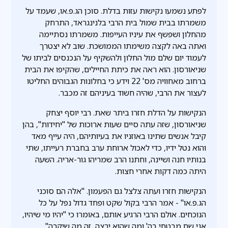
לפתע נשמעו נקישות עזות בדלת. סוכן הג.פ.או, שעמד על
משמרתו בבית שמול בית הרבי בלנינגראד, התרחק
מהחלון ושפשף את עיניו העייפות. משמרתו נסתיימה
ואתה באה לקצה משימתו הממושכת. שוב לא יצטרך
לעמוד יום שלם מול החלון ולהשקיף על הנכנסים לביתו של
שניאורסון. הוא ראה את כיתת החיילים, שהקיפו את הבית
ברחוב מאחוויה מס' 22 וידע כי בחלונות הגבוהים החליטו
לעצור את הרבי, שהיה חשוד בעיניהם זה מכבר.
הנקישות על הדלת חזרו ביתר שאת. רבי יוסף יצחק
שניאורסון, שזה עתה סיים שעות ארוכות של "יחידות", בהן
קיבל אנשים שתינו באוזניו את בעיותיהם, היה עייף מאד
והוא נטל ידיו, כדי לאכול ארוחת ערב בחברת רעייתו, שתי
בנותיו חנה ושיינה, וחתנו הרב שמריהו גור-אריה. השעה
היתה כמה דקות אחרי חצות.
הנקישות חזרו ועתה צלצל גם הפעמון. "אלה הם סוכני
הג.פ.או" - אמר הרבי בקול שקט ופחד גדול נפל על כל
הנוכחים. אולם הרבי הרגיע אותם, באומרו כי "יהיו מי שיהיו,
אני שם מבטחי בה' ומה שהוא ירצה, זה מה שיקרה".