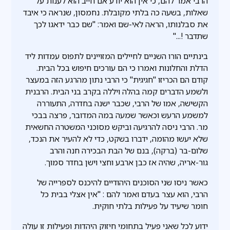
הרבי אמר להם, כי אין הוא יודע אם חייב הוא לענות על
שאלות, בשעה כה בלתי מקובלת. נחמסון, שנראה כי איבד
את סבלנותו, הראה לאי-שם ואמר: "שם כבר ידאגו לכך
שתדבר !..."
בינתיים הורו השניים לחיילים המזויינים לתפוס עמדות ליד
הדלת והחלונות ואמרו כי הם עורכים חיפוש בכל הבית.
קודם הם הכריזו "חגיגית" כי הרבי נתון מהרגע הזה במעצר
ולשמע הדברים קמה בהלה ויללה בקרב בני הבית. הרבנית
הקשישה, אמו של הרבי, שכבר ישנה בחדרה, התעוררה
למשמע הרעש וכאשר שמעה במה המדובר, פרצה בבכי
מר. הרבי ניסה להרגיעה וביקש מסוכני המשטרה החשאית
שלא יעשו מהומה, ידברו בשקט, כדי לא להעיר את הנכד,
שלום-בר (ברקה), בנם של הבת הבכירה חנה והרב
גור-אריה, שהיה אז כבן ארבע וחצי וישן בחדר סמוך.
כאשר ניסו שני הסוכנים היהודיים להיכנס לספרייה של
הרבי, הוא עצר בעדם ואמר להם : "אין אצלי בבית כל
חומר שיעיד על פעילות בלתי חוקית.
ידוע לכל שאני פעיל בתחומי חיזוק היהדות ופעילות זו עולה