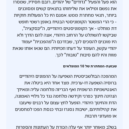
הוא פעל והפעיל "גדודים" של יהודים, רובם חסידיו, שמסרו
את נפשם ומילאו את שליחותו בתנאים קשים ומסוכנים
ביותר, תנאי מחתרת ממש. אמנם היו כל הפעולות חוקיות
- כי הרי המשטר הקומוניסטי הבטיח באופן רשמי חופש
דת מוחלט - אך הקומוניסטים היהודיים, ה"יבסקציה",
שביקשו להשתלט על הרחוב היהודי, אצה להם הדרך ולא
היו מוכנים להסכים לכך, שבדרכם ה"מהפכנית" יעמוד
יהודי עקשן, העומד על דעתו וזכויותיו. הם שנאו אותו שנאת
מוות והיו להם סיבות "טובות" לכך.
שבועת-המחתרת של 10 המופלאים
המהפכה הבולשביסטית השפיעה על ההמונים היהודיים
ברוסיה השפעה דו-ערכית. מצד אחד היא ביטלה את
האנטישמיות הרשמית ואף הכריזה מלחמה עליה ומאידך
הנהיגה חינוך כפרני וקידשה מלחמה נגד כל גילויי האמונה,
הדת והחינוך היהודי. הופעל לחץ עצום על רבנים שיעזבו
את קהילותיהם, ישיבות נסגרו ובתי כנסת הפכו למחסנים
או מועדוני תרבות.
בשלב מאוחר יותר אף עלה הכורת על העתונות והספרות