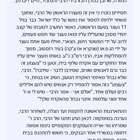
התורה, שרובן ככולן רוכזו בידי הרבי והמזכיר, חיים ליברמן.
חסידים נזכרו כי אין זה מעצרו הראשון של הרבי, שחונך
משחר ילדותו למסור את נפשו על כלל ישראל. כבר בגיל
11 נעצר בפעם הראשונה, כאשר התערב לטובתו של קצב
יהודי מסכן שהעלילו עליו ומאז נעצר עוד חמש פעמים,
לרוב על ידי המשטר הישן, הצארי, ואילו פעם אחת נעצר
על ידי הג.פ.או (שנקרא אז צ'קה) בעיר רוסטוב, סמוך
להסתלקות אביו, הרבי רש"ב נ"ע. באותו מעצר איים עליו
אחד החוקרים עם אקדח שלוף בידו, וטען כי "צעצוע זה
כבר גרם לאנשים שונים, שסירבו לדבר - שידברו". הרבי,
שלא נבהל מאיומי האקדח הטעון, השיב אז בנחת, כי
"צעצוע" כזה אמור להפחיד רק אנשים שיש להם אלילים
רבים ועולם אחד, "אולם אני - אמר הרבי - שיש לי א-ל
אחד ושני עולמות. אינני נבהל מהאקדח שלך!"
ההתארגנות הראשונה להקמת ועד הצלה, לשחרור הרבי,
נערכה במוסקווה. לכאן הגיע חתנו של הרבי, הרב ר'
שמריהו גור-אריה והעסקנים המקומיים כינסו אספה
דחופה במשרדי אחד הבנקים, כי חששו להתכנס בבית
פרטי, מפחד הג.פ.או.