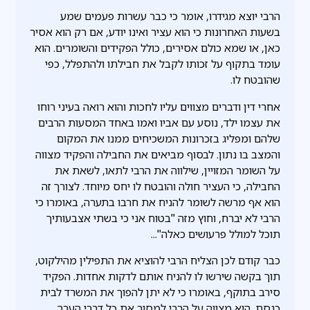
הרבי יוצא מגידרו, אומר כי כבר עשרות פעמים שמע
בשעות האחרונות כי הוא עציר ואינו יודע, אם רק הוא אסיר
כאן, או שמא כולם אסירים, כולל הפקידים והשומרים. הוא
עומד בתקוף על זכותו לקבל את חבילתו ולהתפלל, כפי
שהובטח לו.
אחרי דין ודברים מצווים עליו לחכות והוא רואה בעיני רוחו
את עצמו ילד, נוסע עם אביו ואמו באחד המסעות הרבים
שלהם ומפליג בזכרונות המשכיחים ממנו את המקום
והמצב בו נתון. לבסוף מביאים את החבילה והפקיד מצווה
על השומר המזויין, שילווה את הרבי לתאו, לשאת את
החבילה, כי העציר חולה והובטח לו יחס מיוחד. לצורך זה
הוא אף מרשה לשומר להניח את חרבו בתערה, באומרו כי
הרבי לא יברח, וחוץ מזה "בטוח אני כי בשתי אצבעותיך
תוכל למולל פרעושים כאלה"...
כבר קודם לכן הצליח הרבי להוציא את התפילין מהילקוט,
תוך בקשה שירשו לו להניח אותם לדקות אחדות. הפקיד
סירב בתוקף, באומרו כי לא יתן להפוך את המשרד לבית
כנסת. הוא מצווה על הרבי למסור את כל דברי הערך