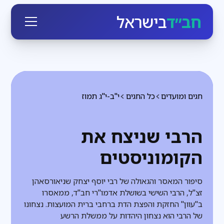
חב״ד
בישראל
חגים ומועדים
כל החגים
י"ב-י"ג תמוז
הרבי שניצח את
הקומוניסטים
סיפור המאסר והגאולה של רבי יוסף יצחק שניאורסאהן
זצ"ל, הרבי השישי בשושלת אדמו"רי חב"ד, ממאסרו
ב"עוון" החזקת והפצת הדת ברחבי ברית המועצות. נצחונו
של הרבי הוא נצחון היהדות על ממשלת הרשע