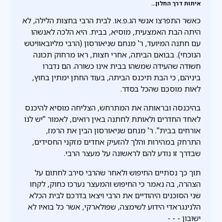
איתות דרך החלון...
כאשר התפרצו אנשי הג.פ.או. לבית הרבי בחצות הלילה, לא
היתה הבת האמצעית, מוסיא, בבית. היא הלכה לאנשהו
עם חתנה המיועד, ר' מנחם שניאורסון (הרבי מליובאוויטש
הנוכחי). בבואם הביתה, אחרי חצות, ראו מרחוק תכונה
חשודה שהעידה שמשהו בבית אינו כשורה. הם נדברו
ביניהם, כי הבת תיכנס הביתה, בעוד החתן ימתין בחוץ,
לאות מוסכם שהכל בסדר.
בהיכנסה ובראותה את המתרחש, הצליחה מוסיא להיכנס
לאחד החדרים ולאותת לחתנה באין רואים, לאמור "יש לנו
אורחים בבית". ר' מנחם שניאורסון הבין את הרמז,
התרחק במהירות והלך להזעיק אחדים מזקני החסידים,
שבדרך זו נודע להם לראשונה על מעצר הרבי.
תוך כך נסתיים החיפוש ולאחר שהרבי סירב לחתום על
הצהרה, בה נאמר כי החיפוש והמעצר נערכו כחוק, לקחו
שני הסוכנים היהודיים את הרבי ויצאו בדרכם לבית הכלא
הלנינגראדי הידוע לשימצה, שפולארקי, אשר כל בואיו לא
ישובון - - -