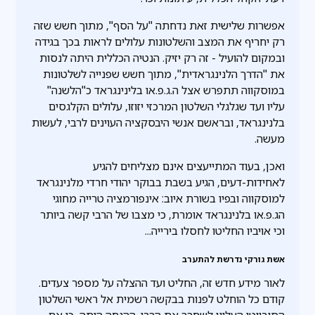
אפשרות שלישית זאת נדחתה "על הסף", מתוך חשש שזה
רק יחריף את המצב והשלטונות עלולים לראות בכך בגידה
ובמקום להועיל - זה רק יזיק. הנטיה הכללית היתה לנסות
את "הדרך הלנינגראדית", מתוך חשש שפנייה לשלטונות
במוסקווה תתפרש אצל ה.ג.פ.או בלינינגראד כ"הלשנה"
עליו ועד שגלגלי השלטון המרכזי יזוזו, עלולים הקלגסים
בלנינגראד, ובראשם אנשי היבסקציה העוינים לרבי, לעשות
מעשה.
ואכן, בעוד המתייעצים אינם מצליחים להגיע
לאחידות-דעים, הגיע בשבת בבוקר יהודי חרדי מלנינגראד
למוסקווה ובפיו בשורת איוב: אינפורמציה טרייה מחוגי
הג.פ.או בלנינגראד אומרת, כי מצבו של הרבי קשה ביותר
וכי אויביו החליטו לחסלו בירייה...
אשת גורקי נדרשת להתערב
לאור מידע חדש זה, החליט ועד ההצלה על מספר צעדים.
קודם כל הוחלט לפנות בבקשה רשמית אל ראשי השלטון