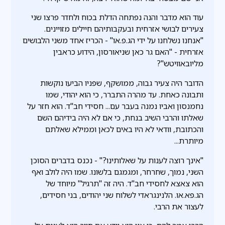
עוד הוא מדבר והנה נפתחה הדלת בכוח ולחדר פרצו שני
צעירים לבושי אזרחית ובעקבותיהם חיילים מזויינים.
"אנחנו נשלחנו על ידי הג.פ.או" - הכריז אחד משני הלבושים
אזרחית - "האם גר כאן שניאורסון, הידוע כראבין
מליובאוויטש"?
הדובר היה צעיר גבוה, ממושקף, שפניו הביעו נוקשות
ותבונה כאחת. עד מהרה התברר, כי הוא יהודי, שמו
נחמנסון ואביו נמנה בעבר עם... חסידי חב"ד. הוא חזר על
שאלתו והרבי השיב בנחת, כי אם לא היה בידיהם השם
והכתובת, וודאי לא היו באים לכאן וממילא שאלתם
מיותרת...
"אינך רוצה לענות על שאלותינו?" - נכנס בדברים הסוכן
השני, נמוך, שחרחר, ומגמגם בלשונו. שמו היה לולב ואף
הוא צאצא לחסידי חב"ד. היה זה "תרגיל" מיוחד של
הג.פא.או. הלנינגראדי לשלוח שני יהודים, בני חסידים,
לעצור את הרבי.