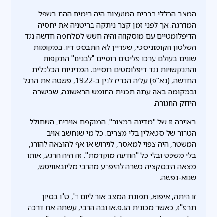
המצב הכללי בברית המועצות היה בימים ההם בשפל
המדרגה. אך לפני זמן קצר ניתקה בריטניה את יחסיה
הדיפלומטיים עם מוסקווה והיה חשש למלחמה חדשה נגד
השלטון הקומוניסטי, שעדיין לא התבסס דיו. במקומות
שונים בעולם ערכו פליטים רוסיים "לבנים" התקפות
והתנקשויות נגד דיפלומטים רוסיים. המדיניות הכלכלית
החדשה, (נא"פ) עליה הכריז לנין ב-1922, פשטה את הרגל
ובמקומה באה עתה תכנית החומש הראשונה, שבישרה
הידוק החגורה.
באוירה זו של "מדינה במצור", המוקפת אויבים, השתולל
הטרור של סטאלין בלי מצרים. כל מי שנחשב אויב
המשטר, היה צפוי למאסר, לגירוש או אף להוצאה להורג,
בלי משפט ובלי כל "הודעה מוקדמת". זה היה הרגע, אותו
מצאה היבסקציה כשרה להיפרע מהרבי מליובאוויטש,
שנוא-נפשה.
זו היתה, איפוא, תמונת המצב אור ליום ד', ט"ו בסיון
תרפ"ז, כאשר מכונית הג.פ.או ובה הרבי, עשתה את דרכה