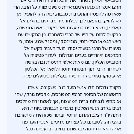
הסובייטי העליון לשחרר את הרבי. ההנחה היתה, כי אם
חרצו אנשי הג.פ.או הלנינגראדית משפט מוות על הרבי, הרי
שאין מה להפסיד והתערבות מגבוה, יכולה רק להועיל, אך
לא להזיק. בהתאם לכך נשלחו מיד מברקים בהולים אל
קאלינין, נשיא ברית המועצות ואל ריקוב, ראש הממשלה,
בבקשה לחוס על חייו של הרבי ולשחררו. כן התקשרו עם
ראש הג.פ.או הכל-רוסי, מנז'ינסקי, וניסו לשכנע אותו, כי
מעצרו של הרבי בטעות יסודו. הועד העביר בקשה אל
המרכזים היהודיים בערים הגדולות, לערוך פטיציה אל
הסובייט העליון, עם מאות אלפי חתימות ובה בקשה
לשחרור הרבי, תוך הבטחת יחסו הלויאלי אל השלטון,
אי-עיסוקו בפוליטיקה והשקר בעלילות שטופלים עליו.
תקוות גדולות תלו אנשי הועד בגב' פשקובה, אשתו
הראשונה של הסופר הרוסי המפורסם, מקסים גורקי, שחי
אז מחוץ לגבולות ברית המועצות, אך לאשתו היו מהלכים
רבים בקרב אנשי השלטון ברבדים הגבוהים ביותר. היא
היתה יו"ר הצלב האדום הרוסי, ובתור שכזו היתה מתערבת,
בהצלחה, לטובתם של עצירים מדיניים. אנשי הועד פנו
אליה והיא התיחסה לבקשתם בחיוב רב ועשתה ככל