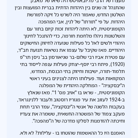
מעצרו של הרבי מליובאוויטש היה שיאו של מאבק
שהתנהל זה שנים בין היהדות הדתית בברית המועצות ובין
השלטון החדש, שאמור היה לשרש כל זיקה למורשת
היהדות. על פי "תורתו" של לנין, אבי המהפכה
הקומוניסטית, לא היתה ליהדות זכות קיום בתור עם
והשלטונות ניהלו מלחמת חורמה, כדי להתנכל לחינוך
היהודי ולשים לאל כל פעילות שנועדה לחיזוק החישוקים
היהודיים. מאז שקיבל על עצמו את נשיאות תנועת חב"ד,
עם פטירת אביו רבי שלום-בר שניאורסון בב' ניסן תר"פ
(1920), פיתח רבי יוסף-יצחק פעילות ענפה לייסוד בתי
תלמוד-תורה, ישיבות וחיזוק בתי הכנסת, המדרש,
המקוואות ועוד. פעילותו היתה לצנינים בעיני ראשי
ה"יבסקציה" - המחלקה היהודית של המפלגה
הקומוניסטית, - שראו בו "אויב מס' 1". מאז שנאלץ
ב-1924 לעזוב את עיר מגוריו רוסטוב ולעבור ללנינגראד,
בעקבות הלשנה של אנשי ה"יבסקציה", עמד הרבי תחת
מעקב צמוד של המשטרה החשאית, ששמרה את צעדיו
וחיכתה להזדמנות לסלקו מדרכה של ה"מהפכה".
האמנם היו כל ההאשמות שהוטחו בו - עלילות? לא ולא.