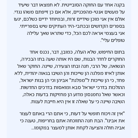
בקנה אחד עם החוקה הסובייטית. לא תמצאו דבר שיעיד
על מעשים אנטי-מהפכניים, אלא אם כן זייפתם משהו נגדי.
אולם אין אני מוכן שידיים זרות, ובמיוחד ידיים כשלכם, יגעו
בספרים הקדושים ובכתבי-היד העתיקים שיש בספרייתי.
אני בעצמי אראה לכם הכל, כדי שתראו שאך עלילה
טופלים עלי".
בתום החיפוש, שלא העלה, כמובן, דבר, נכנס אחד
החוקרים לחדר הבנות, שם היו אותה שעה בתו הבכירה,
הנשואה, של הרבי, חנה ובתו הצעירה, שיינה. החוקר שאל
אותן לאיזו מפלגה הן שייכות והן השיבו בגאוה יהודית, ללא
פחד, כי הן שייכות ל"מפלגת" אביהן וכי הן בנות ישראל,
ההולכות בדרכי ישראל סבא ומואסות בדרכים החדשות.
וכאשר שאל נחמנסון מדוע הן מחזיקות בדעות כאלה,
השיבה שיינה כי על שאלה זו אין היא חייבת לענות.
"אין זה ויכוח חופשי על דעות, כי אתם הרי באתם לעצור
את אבינו". הבת חנה התווכחה אתם בחריפות, טענה כי
אביה חולה והציעה לקחת אותן למעצר במקומו...