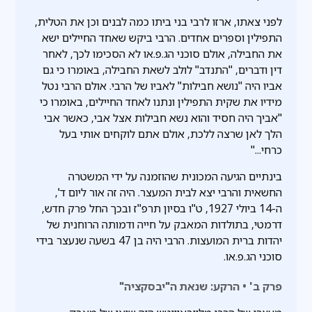
לפני צאתו, ארזו לרבי בני ביתו כמה לבנים וכן את הטלית,
התפילין וספרים אחדים. הרבי ביקש שאחד החיילים ישא
את החבילה, אולם סוכני הג.פ.או לא הסכימו לכך, לאחר
דין ודברים, "התנדב" לולב לשאת החבילה, באומרו כי גם
אביו היה "נושא חבילות" לאביו של הרבי. אולם הרבי נטל
מידיו את שקית התפילין ונתנו לאחד החיילים, באומרו כי
"אביך היה חסיד והוא נשא חבילות אצל אבי, כאשר אבי
הלך לאן שרצה ללכת, אולם אתם לוקחים אותי בעל
כרחי..."
בינתיים הגיעה המכונית שהוזמנה על ידי המשטרה
החשאית והרבי יצא לבית המעצר. היה זה אור ליום ד',
ה-14 ביולי 1927, ט"ו בסיון תרפ"ז ובכך החל פרק חדש,
דרמטי, בתולדות המאבק על חייה ודמותה הרוחנית של
יהדות ברית המועצות. הרבי היה בן 47 בשעה שנעצר בידי
סוכני הג.פ.או.
פרק ב' • הרקע: שנאת ה"יבסקציה"