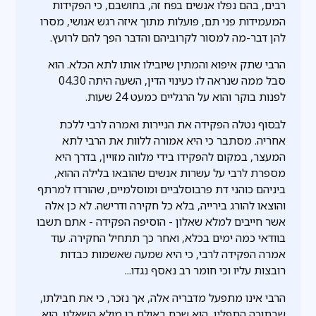
רבים, בהם נפלו אנשים בפח זה, בחושבם, כי הפקידות
המעמידות פני תם, פועלות מתוך איזה רגש אנושי, מסרו
להן דבר-מה למסור לקרוביהם והדבר הפך להם לרועץ.
הרבי שתק איפוא והמתין שיובילו אותו לתא הכלא. הוא
סבל ממה שנראה לו כעינוי הדין, השעה היתה 04.30
לפנות בוקר והוא על הרגליים כמעט 24 שעות.
לבסוף נטלה הפקידה את הניירות ואמרה לרבי ללכת
אחריה. מסתבר כי היא אמורה ללוות את הרבי לתא
המעצר, במקום להפקידו בידי מלווה מזויין, בדרך היא
מספרת לרבי על עשרות אנשים שהובאו בלילה ההוא,
ביניהם כוהני דת פרבוסלביים ומוסלמיים, שהורדו למרתף
והוצאו להורג בירייה, בלא כל חקירה ודרישה. לא כן אלה
אשר חייבים למלא שאלון - הוסיפה הפקידה - אתם תשבו
בוודאי כמה ימים בכלא, ואחר כך תתחיל החקירה. עוד
אמרה הפקידה לרבי, כי היא שמעה שאשמות כבדות
רובצות עליו וכי חומר רב נאסף נגדו...
הרבי אינו מתפעל מדבריה אלה, אך נזכר, כי את חבילתו,
שבתוכה התפלין, הוא שכח באולם בו מולא השאלון. הוא