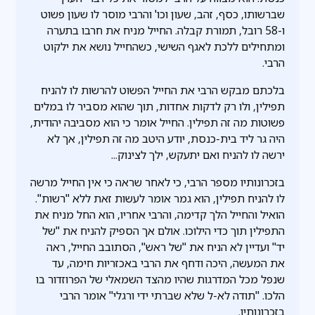
שברשותו, כסף, זהב, שעון וכו' והרבי מוסר לו שעון פשוט
ו-58 רובל, תמורת קבלה. החייל מניח את חרבו בתערה
ומתחילים ללכת לאגף השישי, כשהחייל נושא את ילקוט
הרבי.
בלכתם מבקש הרבי את החייל הפשוט להרשות לו להניח
תפילין, ולו רק לדקות אחדות, תוך שהוא מסביר לו במלים
פשוטות מה זה תפילין. החייל אומר כי הוא מסביבה יהודית,
היה גר ליד בית-כנסת, יודע היטב מה זה תפילין, אך לא
ירשה לו להניח ואם יתעקש, ילך לצינוק...
בזכרונותיו מספר הרבי, כי לאחר שראה כי אין החייל מרשה
לו להניח תפילין, הוא גמר אומר לעשות זאת ללא "רשות".
הואיל והחייל הלך קדימה, והרבי אחריו, הוא החל מניח את
התפילין תוך כדי הילוכו. אולם אך הספיק להניח את "של
יד" ועדיין לא הניח את "של ראש", הסתובב החייל, ראה
את המעשה, היכה ודחף את הרבי באכזריות חימה, עד
שנפל מכל המדרגות שהיו מהצד השמאלי של הפרוזדור בו
הלכו. "תודה לא-ל שלא שברתי ידי ורגלי" אומר הרבי
בזכרונותיו.