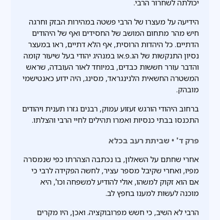
יכולתה לשחרור הרבי.
הידיעה על מעצרו של הרבי פשטה במהירות הבזק וחרגה
חיש מהר מתחום המושב של החסידים ואף של היהודים
הדתיים. כל היהדות הרוסית, אף הלא דתיים, ראו במעצר
נסיון התנקשות של הג.פ.או במנהיג יהודי בעל שיעור קומה
והדבר עורר חששות כבדים, במיוחד לאור העובדה, שראש
המשטרה החשאית הלנינגראד, מסינג, היה ידוע כאנטישמי
מובהק.
ברחוב היהודי הורגש זעזוע עמוק, רבנים גזרו תענית ויהודים
התכנסו בבתי כנסיות ואמרו תהילים לחיי הרבי והצלתו.
פרק ד' • שביתת רעב בכלא
אחרי שחתם על השאלון, בו נכתבה הצהרתו כפי שנמסרה
מפיו, ואחרי שקיבל מספר עציר, לחשה הפקידה לרבי כי
אם הוא זקוק למשהו, אולי להודיע למשפחה וכו', היא
מוכנה לעשות למענו בחפץ לב.
הרבי לא השיב, כי חשש מפרובוקציה. ואכן, היו מקרים