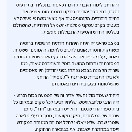
היהודית, לימוד העברית הוכרז כאסור בתכלית, בתי דפוס
נסגרו, בתי ספר יהודיים פורקו ודממת מות אפפה את
החיים היהודיים. הקומוניסטים אף מצאו משתפי פעולה לא
מעטים בקרב עסקני מפלגות-השמאל היהודיות, שהשתלבו
בשלטון החדש והטיפו להתבוללות מואצת.
במצב טראגי זה היתה היהדות הדתית הרשמית ברוסיה
משותקת וחסרת אונים להשיב מלחמה. ההמונים, ששמחו,
כאמור, על מה שנראה היה להם כקץ האנטישמיות הרוסית
המסורתית (תחום המושב בוטל והאוניברסיטאות, כמו
שורות הקצונה בצבא נפתחו בפני יהודים) היו פאסיביים
ולא גילו התנגדות מאורגנת ל"ג'נוסייד" הרוחני,
שהשלטונות בצעו ביהודים ובאמונתם.
היחיד שעמד מול נחשול אדיר זה של הטמעה בכוח הזרוע -
היה הרבי מליובאוויטש. שליחיו הגיעו לכל מקום ובמקום כל
בית ספר יהודי שנסגר, הוא ייסד במקום "חדר", מימן
שכרם של המלמדים, תיקן מקוואות, תמך בבעלי מלאכה
שומרי שבת, שלא ייאלצו לחלל את יום המנוחה המקודש
וייסד במחתרת ישיבות, אף בבוכארה הרחוקה.