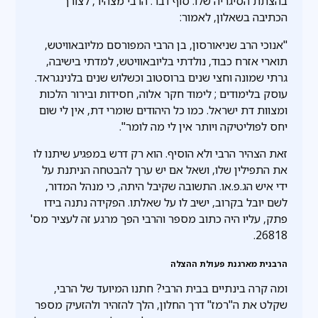
בהצתת הסיגריה שלו. סוף דבר: הרבי מצהיר, לצורך
הכתיבה בשאלון, לאמור:
"אנוכי הרב שניאורסון, בן הרבי המפורסם מליובאוויטש,
תוארי אזרח כבוד, נולדתי בליובאוויטש, למדתי בישיבה,
גרתי שמונה וחצי שנים ברוסטוב וכשלוש שנים בלנינגראד.
עוסק בלימודים ; לימוד חקר אלוה, חסידות ובירור הלכות
ומצוות דת ישראל. כמו כל היהודים שומרי דת, אין לי שום
יחס לפוליטיקה ויותר אין לי מה לומר".
זאת הצהיר הרבי ולא הוסיף. הוא רק דרש במפגיע שיתנו לו
את התפילין שלו, ושאל אם יש ערך להבטחה הניתנת על
ידי איש הג.פ.או. התשובה שקיבל היתה, כי מנהל המדור,
לשם יובל בקרוב, ישיב לו על שאלתו. הפקידה נתנה בידו
פתק, עליו היה כתוב מספר והרבי הפך מרגע זה לעציר מס'
26818.
הרבנית מארגנת פעולת ההצלה
ומה קרה בינתיים בבית הרבי? חתנו המיועד של הרבי,
שקלט את ה"רמז" דרך החלון, הלך להזהיר ולהזעיק מספר