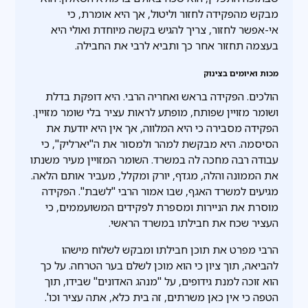
מבקש מהפקידה לחזור וליטול, אך היא אומרת, כי
אי-אפשר לחזור, צריך להגיש בקשה מיוחדת ואולי היא
בעצמה תחזור אחר כך ותביא לרבי את החבילה.
מכות ואיומים בצינוק
הולכים. הפקידה בראש ואחריה הרבי. היא דופקת בדלת
ושומר מזויין שפותח, מופתע לראות עציר בלי שומר מזויין.
הפקידה מסבירה כי היא המלווה, אך אין היא יודעת את
הסיסמה. היא מבקשת למהר ולמסור את ה"יארליק", כי
עבודה רבה מחכה לה במשרד. השומר המזויין מעיר משנתו
את הממונה והלה, מגדף, יורק ומקלל, מעביר אותם הלאה.
מגיעים למשרד האגף, שבו אמור הרבי "לשבת". הפקידה
מוסרת את הניירות ומספרת לפקידים המשועממים, כי
העציר שכח את חבילתו במשרד הראשי.
הרבי מפרט את תוכן חבילתו ומבקש לשלוח מישהו
להביאה, תוך ציון כי הוא מוכן לשלם בער הטרחה. על כך
הוא זוכה למנת גידופים, על "מנהג האדונים" שבידו, תוך
הטפה כי אין כאן משרתים, זה בית כלא, אתה עציר וכו'.