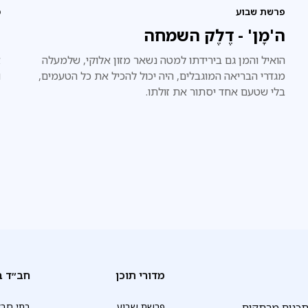
פרשת שבוע
מ
ה'מָן' - דֶלֶק השמחה
ה
הואיל והמן גם בירידתו למטה נשאר מזון אלוקי, שלמעלה
א
מגדרי הבריאה המוגבלים, היה יכול להכיל את כל הטעמים,
ו
בלי שטעם אחד יסתור את זולתו.
מדורי תוכן
חב״ד ב
תכנים מרתקים
פרשת שבוע
בתי חב״