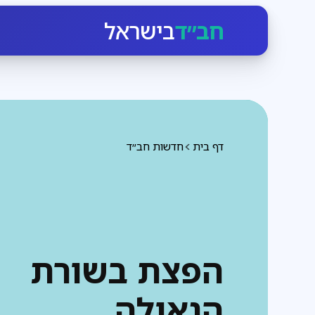
חב״ד
בישראל
דף בית
חדשות חב״ד
הפצת בשורת
הגאולה