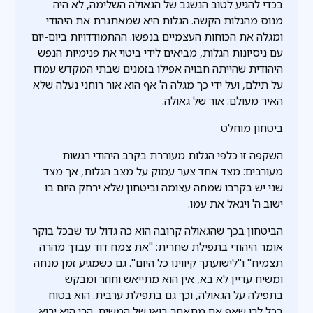
בכדי להגיע לטוב הנשגב של הגאולה השלימה, לא היה
מנוס מהגלות הקשה. הגלות היא שמאתגרת את היהודי
ומגלה את הכוחות העצמיים בנפשו. ההתמודדויות ביום-יום
עם ניסיונות הגלות, מביאים לידי ביטוי את פנימיות הנפש
היהודית שהייתה חבויה אפילו בזמנים שבתי המקדש עמדו
על תילם, ועל ידי כך מגלה ה' אף הוא אור רוחני נעלה שלא
האיר מעולם: אור של גאולה.
ביטחון מוחלט
השקפה זו כלפי הגלות מעוררת בקרב היהודי רגשות
מעורבים: מצד אחד צער עמוק על מצב הגלות, אך מצד
שני יש בקרבו שמחה עצומה וביטחון שלא ירחק היום בו
ישוב ה' ויגאל את עמו.
הביטחון בכך שהגאולה קרובה הוא כה גדול עד שבכל בוקר
אומר היהודי בתפילת שחרית: "את צמח דוד עבדך מהרה
תצמיח" ו"לישועתך קיווינו כל היום". גם כשמגיע זמן מנחה
ומשיח עדיין לא בא, אין הוא מתייאש וחוזר ומבקש
בתפילה על הגאולה, וכך גם בתפילת ערבית. הוא בטוח
בכל לבו שאף אם מתאחר בואו של המשיח, הרי הוא יבוא