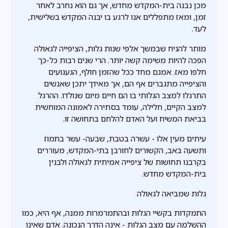
מכן נבנה בית-המקדש מחדש, אך גם הוא נחרב לאחר
זמן, ומאז מתפללים אנו לרגע בו יבנה המקדש בשלישית,
לעד.
מותר להניח שבמשך אלפי שנות גלות, הציפייה לגאולה
הפכה להיות משימה קשה יותר. הרי שנים רבות כל-כך
חלפו מאז. אמנם מחד ככל שהזמן חולף, הגעגועים
והציפייה מתגברים אף הם, אך מאידך יתכן שאנשים
התרגלו למצב הגלותי בו הם חיים מיום שנולדו. ההרגל
למצב הקיים, חלילה, עומד בסתירה לאמונה המוחשית
בביאת המשיח ועל האדם להלחם בתחושה זו.
עיתים מעין אלו - עשרה בטבת, שבעה- עשר בתמוז
ותשעה באב, הקשורים לחורבן בתי-המקדש, מעוררים
בקרבנו תחושות של ציפייה אמיתית לגאולה ולבנין
בית-המקדש מחדש.
גלות שמביאה לגאולה
התמקדות בקשיי הגלות ובהתמרמרות ממנה, אף היא, כמו
ההשלמה עם מצב הגלות - אינה הדרך הנכונה. אדם שאינו