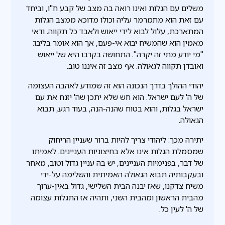
משלים עם הגלות ואינו רואה בה מצב של קבע ח"ו, וביחד
עם זאת הוא מתמרמר עליה וכולו מדוכא ממצב הגלות
המתארכת, עלול לבוא לידי ייאוש ולאבד כל תקווה. ודאי
מאמין הוא שהמשיח יבוא אי-פעם, אך הוא אומר בליבו:
"מי יודע מתי זה יקרה". התחושה בקרבו היא של ייאוש
ואובדן תקווה לגאולה. אף מצב זה איננו טוב.
יהודי ההולך בדרך הנכונה הוא זה שמודע לאהבה העצומה
של ה' לעם ישראל. הוא חש שלא יתכן שה' יזנח את עם
ישראל בגלות, והוא בטוח שהנה-הנה, בעוד רגע, תבוא
הגאולה.
יתירה מכך: ליהודי צריך להיות ברור שעניין הריחוק
שמסמלת הגלות אינו אלא בחיצוניות העניינים. לאמיתו
של דבר, בפנימיות העניינים, יש בה עניין גדול וטוב, מאחר
ובעקבותיה תבוא הגאולה האמיתית והשלימה על-ידי
משיח צדקנו, שאז יבנה הבית השלישי, גדול באין-ערוך
מהבית הראשון ומהבית השני, ותהיה אז התגלות עצומה
של ה' לעין כל.