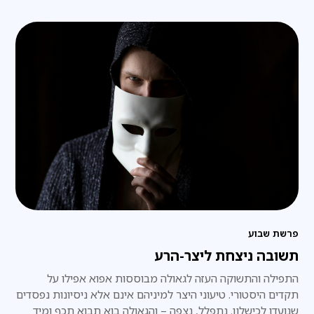
פרשת שבוע
תשובה ניצחת ליצר-הרע
התפילה והתשוקה העזה לגאולה מבוססות אפוא אפילו על
תקדים היסטורי. טיעוני היצר למיניהם אינם אלא ניסיונות נפסדים
שנועדו לכישלון. נתפלל, נצפה – והגאולה בוא תבוא תכף ומיד