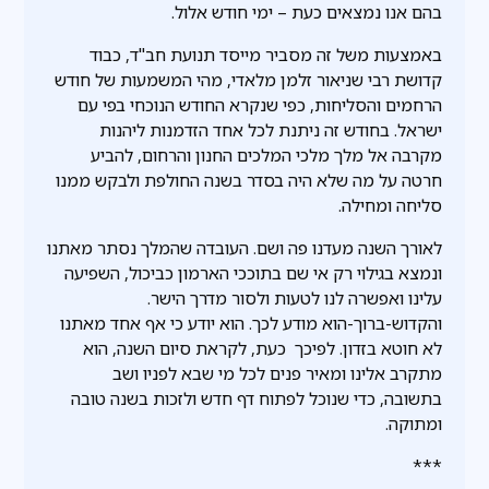
בהם אנו נמצאים כעת – ימי חודש אלול.
באמצעות משל זה מסביר מייסד תנועת חב"ד, כבוד
קדושת רבי שניאור זלמן מלאדי, מהי המשמעות של חודש
הרחמים והסליחות, כפי שנקרא החודש הנוכחי בפי עם
ישראל. בחודש זה ניתנת לכל אחד הזדמנות ליהנות
מקרבה אל מלך מלכי המלכים החנון והרחום, להביע
חרטה על מה שלא היה בסדר בשנה החולפת ולבקש ממנו
סליחה ומחילה.
לאורך השנה מעדנו פה ושם. העובדה שהמלך נסתר מאתנו
ונמצא בגילוי רק אי שם בתוככי הארמון כביכול, השפיעה
עלינו ואפשרה לנו לטעות ולסור מדרך הישר.
והקדוש-ברוך-הוא מודע לכך. הוא יודע כי אף אחד מאתנו
לא חוטא בזדון. לפיכך כעת, לקראת סיום השנה, הוא
מתקרב אלינו ומאיר פנים לכל מי שבא לפניו ושב
בתשובה, כדי שנוכל לפתוח דף חדש ולזכות בשנה טובה
ומתוקה.
***