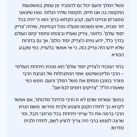
משל המלך והעם יכול גם להסביר פן עמוק במשמעות
התקופה בה אנו חיים, תקופת שלהי הגלות. מאז שיצאנו
ממצרים ונהיינו לעם, קבע הקדוש-ברוך-הוא כי יהיה בכל
דור מנהיג, איש משכמו ומעלה מכל הבחינות, שיהיה 'צדיק
יסוד עולם'. כלומר, צדיק שעליו ובזכותו מיוסד קיום העולם.
בדרך כלל, ידוע מיהו ה'צדיק יסוד כולם', אך גם בדורות
שלא ידעו היה צדיק כזה, כי אי אפשר בלעדיו, כפי שקבע
הבורא.
בדור הנוכחי ה'צדיק יסוד עולם' הוא מנהיג היהדות העולמי
– הרבי מליובאוויטש. אופי ההתנהלות של הנהגת הרבי
מזכיר במובן מסוים את משל המלך והעם. ממש כפי
שאמרו חז"ל: "צדיקים דומים לבוראם".
במשך עשרות שנים לא זז הרבי מ'היכל מלכותו', אם אפשר
לקרוא כך לחדרו הקטן והצנוע ולבית מדרשו. משם הנהיג
הרבי ברמה את כל ענייני היהדות בכל מרחבי תבל, ומי
שרצה לפגוש ברבי היה צריך להגיע לשם, לחדרו ולבית
מדרשו.