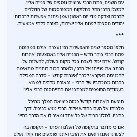
עם השנים, פתח הרבי ערוצים נוספים של פנייה אליו.
למשל: הרבי החל בחלוקות המפורסמות של הדולרים
לברכה וצדקה מדי יום ראשון ועמן ניתנה אפשרות לרבבות
יהודים נוספים לפנות אליו ישירות, בצורה בלתי אמצעית.
***
חלפו מספר שנים והאפשרות הזו נעצרה. אולם במקומה
פתח הרבי צוהר חדש – הפנייה אליו באמצעות 'איגרות
קודש'. אדם יכול לשבת בכל מקום בעולם, להעלות על
הכתב את פנייתו אל הרבי, ולאחר הכנה רוחנית מתאימה
להכניסה באקראי לכרך 'איגרות קודש' – סדרה המכילה
רבבות ממכתביו של הרבי – ובאורח מדהים למצוא
בעמודים החופפים למכתבו את התייחסות הרבי אליו!
תופעת ה'איגרות קודש' כמוה כיציאת המלך מהיכל
מלכותו אל העם בחודש אלול. הרבי מגיע כביכול, דרך
כתביו, לסלון הבית של כל אחד ומאיר לו את הדרך בחייו.
אם כי מדובר בתקופה של העלם והסתר – תקופה בה
לצערנו איננו רואים את הרבי ואיננו שומעים את קולו. אולם