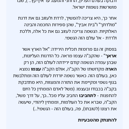
ודבוקה בעולם העליון, הרוחני והמענג עד אין-קץ... ), שבו
מושרשות נשמות ישראל.
אחר כך, היא צריכה להמשיך, לרדת ולעזוב גם את דרגת
"מולדתך" ו"בית אביך", שהן ספירות החכמה והבינה
האלוקיות. הנשמה צריכה לעזוב גם את כל אלה, וללכת
ולרדת - אל עולם הזה הגשמי.
בפסוק זה גם מרומזת תכלית הירידה: "אל הארץ אשר
אראך
" - שהקב"ה עצמו מראה. כל הדרגות העליונות,
שבהן עמדה הנשמה קודם ירידתה לעולם הזה, הן רק
הארה
מקדושתו של הקב"ה, אולם הקב"ה
עצמו
נמצא
כאן, בעולם הזה. כאשר נשמה יורדת לעולם הזה ומתלבשת
בגוף גשמי ומקיימת את התורה והמצוות, היא מתדבקת
בקב"ה בכבודו ובעצמו. (משל לאדם הממתין כל היום
להתפנות -
לתחביבו
החביב עליו מכל...כך, על דרך משל,
הקב"ה, שברא את כל העולמות, וממתין ליהודי, שיעשה
את רצונו (לטובתו), פה, בעולם הזה - הגשמי!...)
להתנתק מהטבעיות