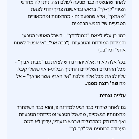
לאחר שהנשמה כבר מגיעה לעולם הזה, ניתן לה מחדש
הציווי "לך-לך". בראש ובראשונה צריך יהודי לצאת
"מארצך", אלא שהפעם זה - מהרצונות ומהמאוויים
הטבעיים של הנפש הבהמית.
כמו-כן עליו לצאת "ממולדתך" - השכל האנושי הטבעי
והמידות המוּלדות והטבעיות. ("ככה אני"..."אי אפשר לשנות
אותי" וכיו"ב...)
בכל אלה לא די, אלא יהודי נדרש לצאת גם "מבית אביך" -
מכל ההרגלים השליליים והחינוך הבלתי-ראוי שאולי קיבל.
עליו לצאת מכל אלה וללכת "אל הארץ אשר אראך" – אל
מה
שה' רוצה ממנו.
.
עלייה נצחית
גם לאחר שיהודי כבר הגיע למדרגה זו, והוא כבר השתחרר
מרצונותיו הגשמיים, מהשכל הטבעי וממידותיו הטבעיות
ואף התנתק מההרגלים שרכש בנעוריו, עדיין לא תמה
העבודה הרוחנית של "לך-לך".