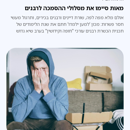
מאות סיימו את מסלולי ההסמכה לרבנים
אולם מלא מפה לפה, שורת דיינים ורבנים בכירים, ותרגול מעשי
חסר פשרות: מכון 'למען ילמדו' חתם את שנת הלימודים של
תכנית הכשרת רבנים עורכי "חופה וקידושין" בערב שיא גדוש
בידע ובתחושת שליחות אדירה • הנהלת המכון: "לראות אולם
מלא במאות רבנים שיוצאים לשטח עם ביטחון הלכתי מוחלט
וידע פרקטי – זהו הגשמת החזון שלנו"