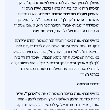
מושלך לכבשן-אש ולא להתכחש לאמונתו בקב"ה. אך
הניסיון הזה מוזכר בתורה ברמז בלבד, ואילו הניסיון
הראשון
שעליו מספרת התורה
בפירוט
הוא בתחילת
פרשתנו -
פרשת 'לך לך'
- בה נאמר - "לך לך מארצך
וממולדתך ומבית-אביך". הסיבה לכך היא, משום שניסיון
זה קיים בעבודתו של כל יהודי,
בכל יום ויום
...
בראש ובראשונה נאמר הציווי הזה לנשמה, קודם ירידתה
לגוף. הנשמה, מצד עצמה, אינה רוצה לרדת לעולם הזה,
כמאמר חז"ל "על כורחך אתה חי", שכן היא רוצה להישאר
במעמדה השמימי, תחת כיסא הכבוד. אומר לה הקב"ה:
"לך לך מארצך וממולדתך ומבית-אביך" - הוא מצווה עליה
לרדת למטה, ולעבור את השלבים השונים המרומזים
בפרטי הציווי.
ירידת הנשמה
בראש ובראשונה צריכה הנשמה לצאת מ
"ארצך".
עליה
לרדת מדרגת הרצון האלוקי ('ארץ' רומזת לרצון - הווה
אומר, מרצונה הטוב והאלוקי להמשיך ולהישאר חבוקה