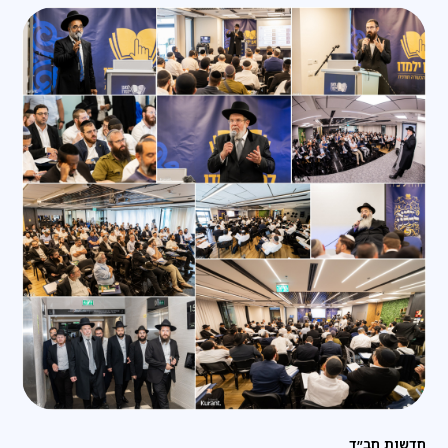
חדשות חב״ד