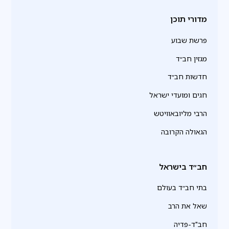
מדורי תוכן
פרשת שבוע
מגזין חב״ד
חדשות חב״ד
חגים ומועדי ישראל
הרבי מליובאוויטש
הגאולה הקרובה
חב״ד בישראל
בתי חב״ד בעולם
שאל את הרב
חב"ד-פדיה