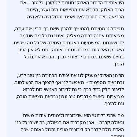
היו אותיות הדיבור האלוקי חוזרות למקורן, כלומר – אם
הכוח האלוקי הבורא את המציאות היה נעצר, הייתה
הבריאה כולה חוזרת לאין ואפס, והכול היה כלא היה.
תפיסה זו מחייבת להמשיך ולהבין שאם כך, הרי שגם עתה,
מציאותנו איננה ברורה מאליה, ואיננו גם כל מה שנדמה
לנו שאנחנו. המשמעות האמתית היחידה של כל מה שקיים
היא רק האלוקות המהווה ומחיה אותה, וממילא אין הגיון
בחיים שאינם מכוונים לרצונו יתברך, הבורא אותם כל
הזמן.
הרצון האלוקי מעניק לנו את יכולת הבחירה בין טוב לרע,
ובתנאים מסוימים – מאפשר לנו אף להפוך את הרע לטוב.
לדיבור חלק גדול בכך. כי גם לדיבור האנושי כוח לברוא
מציאויות. כאשר מדברים טוב ונכון נבראת מציאות טובה,
וגם להיפך.
מה שהכי רלוונטי הוא שדיבורים ולימודים אודות משיח
וגאולה קרבה – אכן מקרבים את הגאולה, בה ישובו כל בני
האדם כולם לדבר רק דיבורים טובים והכול באותה שפה
עתיקה.