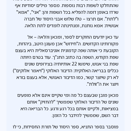
שהתחלקו לשפות רבות נוספות. מספר מילים יסודיות אף
שרדו באופן דומה להפליא בכל השפות והן: "אני", "אמא"
ו"לתת". אם תרצו – טלו שלוש אבני היסוד של חברה
אנושית: אמא נותנת, ומנתינתה לומדים לתת הלאה.
עד כאן יודעים החוקרים לספר, ומכאן והלאה – אל
מקורותינו הקדושים. ה"חידוש" אכן מעוגן היטב, ביהדות,
הקובעת כי אותה שפה קדמונית אוניברסאלית היא בעצם
שפת הקודש, השפה בה כתוב התנ"ך. עוד בטרם היותה
שפת בני אנוש, שימשו 22 אותיותיה בצירופים שונים
ככלים בבריאה האלוקית: הדיבור האלוקי ("ויאמר אלוקים")
לא רק שיוצר קשר, כמו הדיבור האנושי, אלא בעצם בורא
ויוצר את ה"זולת".
מכאן מובן שבעצם כל מה ומי שקיים אינם אלא מופעים
שונים של הדיבור האלוקי שממשיך "להחזיק" אותם
במציאות, ולקיים אותם בכל רגע ורגע. כל הבריאה היא
דבר השם, שממשיך להידבר כל הזמן.
מוסבר בספר התניא, ספר היסוד של תורת החסידות, כי לו