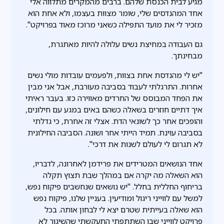
מגיע לבית הכנסת שלהם. ברבים מהמקרים מתלווה אלי
אחד המהנדסים שלי, שומר מצוות בעצמו, ולא אחת הוא
מזכיר לי את מועד התפילה כשאני מרוכז מאוד בפרויקט".
גם העבודה במחיצת נשים עלולה להיות מאתגרת,
מבחינתך.
"יש לי מהנדסת אחת בצוות, ולפעמים עובדות מולי נשים
אחרות. התרגלתי לעבוד בסביבה מעורבת, אבל אני מבין
את הפחד המבוסס של החרדים מאווירה כזו. בעבר ראיתי
איך דתיים חוזרים בשאלה כשהם באים במגע עם חילונים,
והופכים אחר כך לשונאי הדת. אצלי זה אחרת, כי גדלתי
בסביבה עוינת. תמיד הייתי אחר ושונה. הסביבה החילונית
לא תגרום לי לעולם לשנות את דרכי".
אחד הנושאים המטרידים את פרידמן לאחרונה, לדבריו,
הוא השאלה מה יקרה אם במהלך שבת תצוץ תקלה
בריחוף החללית בחלל. "יש נושאים שנחשבים פיקוח נפש,
למשל עם לווייני ריגול ומודיעין. בעניין שלנו, פיקוח נפש
הוא שאלה בעייתית שטרם יצא לי לבחון אותה. בכל
פרויקט לווייני שבו השתתפתי התעקשתי שהשיגור לא