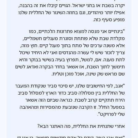
יקרה בשבת או בחגי ישראל. הגויים קיבלו את זה בהבנה,
אפילו יותר מיהודים, וגם בחוזה השיגור של החללית שלנו
מופיע סעיף כזה.
"בינתיים אני מנסה למצוא פתרונות הלכתיים, כמו
מקלדת שבת שלא פותחת וסוגרת מעגלים חשמליים,
אלא משנה ערכים של מתח בתוך מעגל קיים. חוץ מזה,
צריך לזכור שיש לי עשרה מהנדסים ואני לא היחיד שיכול
לתת מענה. אם, למשל, תפרוץ בעיה בשישי בבוקר והיא
תימשך לתוך השבת, אז אשאר בחדר הבקרה ואדאג לשים
שם מראש שק שינה, אוכל מוכן וטלית.
"אגב, לפי החישובים שלנו, יש סיכוי סביר שנקודת המעבר
של החללית בין מסלולה סביב כדור הארץ למסלול סביב
הירח תתקיים קרוב לשבת. כנראה שביום הזה אשאר
במפעל החלל. זו הקרבה שנובעת מהמסירות ומהאהבה
שלי לפרויקט".
אחרי שתנחית את החללית, מה האתגר הבא?
"זאת אכן בעיה. קודם כל אקח חודשיים חופשה, כי אני די