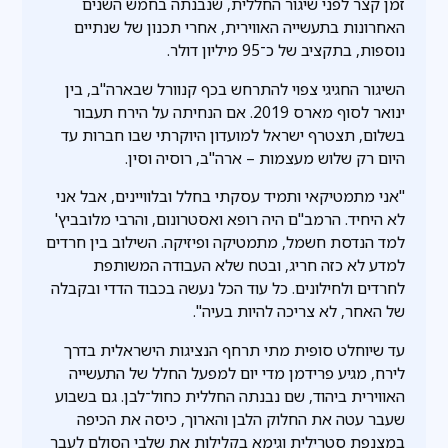
זמן קצר לפני שיגור החללית, שנבנתה בחמש השנים
האחרונות בתעשייה האווירית, אחרי תכנון של שנתיים
נוספות, בתקציב של כ־95 מיליון דולר.
השיגור החגיגי צפוי להתרחש בכף קנוורל שבארה"ב, בין
ינואר לסוף מארס 2019. אם הנחיתה על הירח תעבור
בשלום, תצטרף ישראל למועדון היוקרתי שבו חברות עד
היום רק שלוש מעצמות – ארה"ב, רוסיה וסין.
"אני מתמטיקאי ותמיד עסקתי בחלל ובלוויינים, אבל אני
לא היחיד. הרמב"ם היה רופא ואסטרונום, והרבי מלובביץ'
למד הנדסת חשמל, מתמטיקה ופיזיקה. השילוב בין חרדים
למדע לא כזה חריג, ובטח שלא העבודה המשותפת
לחרדים ולחילונים. כל עוד הכל נעשה בכבוד הדדי ובקבלה
של האחר, לא צריכה להיות בעיה".
עד שיוחלט סופית מתי תרחף הנציגות הישראלית בדרך
לירח, מגיע פרידמן מדי יום למפעל החלל של התעשייה
האווירית ביהוד, שם נבנתה החללית כחול־לבן. גם בשבוע
שעבר עטה את החלוק הלבן והארוך, כיסה את הכיפה
במצנפת סטרילית וגימא בקלילות את שלבי הסולם לעבר