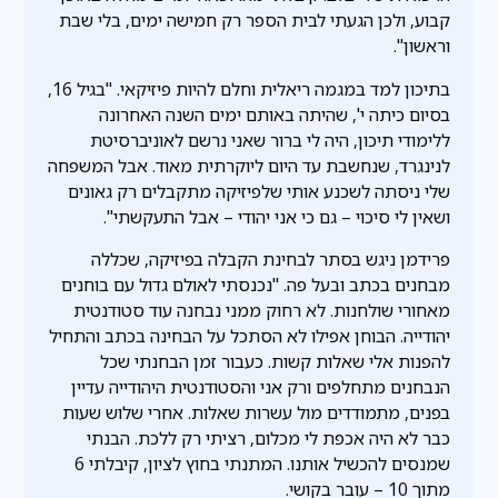
קבוע, ולכן הגעתי לבית הספר רק חמישה ימים, בלי שבת
וראשון".
בתיכון למד במגמה ריאלית וחלם להיות פיזיקאי. "בגיל 16,
בסיום כיתה י', שהיתה באותם ימים השנה האחרונה
ללימודי תיכון, היה לי ברור שאני נרשם לאוניברסיטת
לנינגרד, שנחשבת עד היום ליוקרתית מאוד. אבל המשפחה
שלי ניסתה לשכנע אותי שלפיזיקה מתקבלים רק גאונים
ושאין לי סיכוי – גם כי אני יהודי – אבל התעקשתי".
פרידמן ניגש בסתר לבחינת הקבלה בפיזיקה, שכללה
מבחנים בכתב ובעל פה. "נכנסתי לאולם גדול עם בוחנים
מאחורי שולחנות. לא רחוק ממני נבחנה עוד סטודנטית
יהודייה. הבוחן אפילו לא הסתכל על הבחינה בכתב והתחיל
להפנות אלי שאלות קשות. כעבור זמן הבחנתי שכל
הנבחנים מתחלפים ורק אני והסטודנטית היהודייה עדיין
בפנים, מתמודדים מול עשרות שאלות. אחרי שלוש שעות
כבר לא היה אכפת לי מכלום, רציתי רק ללכת. הבנתי
שמנסים להכשיל אותנו. המתנתי בחוץ לציון, קיבלתי 6
מתוך 10 – עובר בקושי.