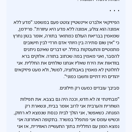
• • •
הפיזיקאי אלברט איינשטיין צוטט פעם במשפט: "מדע ללא
אמונה הוא צולע, אמונה ללא מדע היא עיוורת". פרידמן,
שמאמין בבריאת העולם כמתואר בתורה, אומר בטון נחרץ
כי "אין שום סתירה בין היותי אדם חרדי לבין חישובים
מתמטיים והתעסקות בחלל. יש דברים שאינם ניתנים
להסבר, ואני מאמין במה שכתוב בתורה. אלוקים ברא
בוודאות את הירח שאליו אנחנו שולחים את החללית. אני
לחלוטין לא מאמין באבולוציה, למשל, ולא מעט פיזיקאים
יהודים היו דתיים וחשבו כמוני".
סביבך עובדים כמעט רק חילונים.
"מבחינתי זה לא חדש, וככה היה גם בצבא. את תפילות
השחרית והערבית אני לרוב אומר בבית, ונשארת רק
המנחה. כשאפשר, אני הולך לבית כנסת שנמצא לא רחוק,
וכשיש עומס אני מתפלל במשרד. בתקופה האחרונה אני
נמצא המון עם החללית בתוך התעשייה האווירית, אז אני