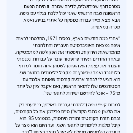
מטרסדורף שבירושלים, לדירה שכורה. זו היתה הפעם
הראשונה שבה הרגשתי שאני יכול ללכת בגלוי עם כיפה.
אבא מצא מייד עבודה כמפקח על אתרי בנייה, ואמא
מכרה במאפייה.
"אחרי כמה חודשים בארץ, בפסח 1971, החלטתי לראות
איפה נמצאת האוניברסיטה העברית והתלהבתי
מהמדשאות הירוקות. חיפשתי את הפקולטה למתמטיקה,
ובאחד החדרים ראיתי פרופסור עובר על עבודות. נכנסתי
והצגתי את עצמי. הוא הופתע לשמוע איזה חומר למדתי
בלנינגרד ואמר שבארץ זה מקביל ללימודים בתואר שני.
הוא הציע לי לבחור ארבעה קורסים שאותם אלמד עם
הסטודנטים שלו לתואר הראשון, ואם אקבל ציון של יותר
מ־75 – אוכל להירשם ישירות לתואר שני".
למרות קשיי שפה ("למדתי עברית באולפן, כי ידעתי רק
את הלשון מכתבי הקודש") סיים פרידמן את כל הקורסים,
ובהם תורת הקוונטים ותורת היחסות, בממוצע 95. הוא
קיבל מלגות ללימודים לתואר השני, ועד היום הוא מצר על
העובדה שלמעשה מעולם לא קיבל תואר ראשון ("דבר