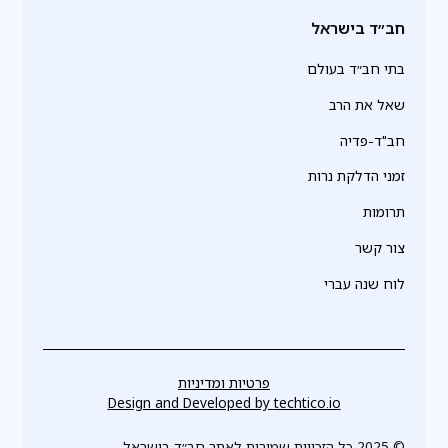
חב״ד בישראל
בתי חב״ד בעולם
שאל את הרב
חב"ד-פדיה
זמני הדלקת נרות
תרומות
צור קשר
לוח שנה עברי
פרטיות ומדיניות
Design and Developed by
techtico.io
© 2025 כל הזכויות שמורות לאתר חב״ד בישראל.