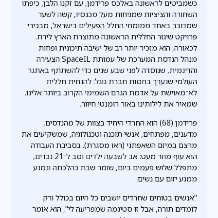
כשמביטים לראשונה באלכס פרידמן, עם זקנו הלבן, כיפתו
השחורה והציציות שמגיחות מעל מכנסיו, קשה לשער
שמדובר באחד ממומחי החלל הפעילים בישראל, מבכירי
פרויקט שיגור החללית הראשונה מתוצרת הארץ לירח.
לכאורה, הוא מזכיר יותר רב של ישיבה תיכונית ופחות
מנהל הנדסת המערכת של עמותת SpaceIL הצעירה
והדינמית, שנוסדה לפני שבע שנים כדי להשתתף באתגר
העולמי שנערך בחסות חברת גוגל: להנחית חללית
לא־מאוישת על אדמת הגרם השמימי הקרוב ביותר אלינו,
שמאיר את לילותינו באור רומנטי חיוור.
פרידמן (68) הוא החרדי היחיד בצוות של מהנדסים,
מדענים, מפתחים, אנשי תוכנה וטכנולוגיה, שמשקיעים את
מרצם במיזם השאפתני (ראו מסגרת). בסביבת העבודה
הוא עוף מוזר מעט: אב לשבעה ילדים וסב ל־21 נכדים,
מתפלל שלוש פעמים ביום, שומר שבת כהלכתה ונמנע
ממגע יזום עם נשים.
"אנשים בטוחים שחרדים יושבים כל היום בכולל ורק
לומדים תורה, אבל זו סטיגמה שמפריעה לי", הוא אומר