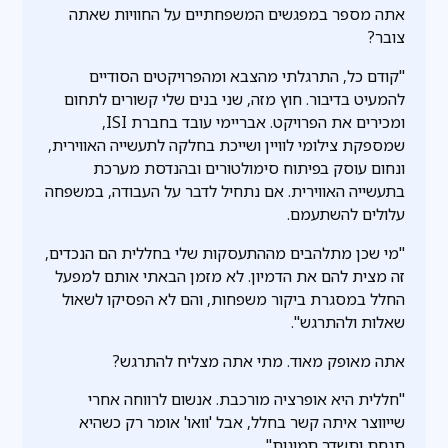
אתה מספר במפגשים המשפחתיים על החוויות שאתה
צובר?
"קודם כל, התרגלתי מהצבא ומהפרויקטים הסודיים
להמעיט בדיבור. חוץ מזה, שני בנים שלי קשורים לתחום
ומכירים את הפרויקט. אבריימי עובד בחברת ISI,
שמספקת צילומי לוויין ושייכת בחלקה לתעשייה האווירית,
ונחום עוסק בפיתוח סימולטורים ובהנדסת מערכת
בתעשייה האווירית. אם נתחיל לדבר על העבודה, במשפחה
עלולים להשתעמם.
"מי שכן מתלהבים מההתעסקות שלי בחללית הם הנכדים,
זה מצית להם את הדמיון. לא מזמן הבאתי אותם למפעל
החלל במסגרת ביקור משפחות, והם לא הפסיקו לשאול
שאלות ולהתרגש".
אתה מאופק מאוד. מתי אתה מצליח להתרגש?
"חללית היא אופרציה מורכבת. אנשום לרווחה אחרי
שייווצר איתה קשר בחלל, אבל 'וואו' אומר רק כשהיא
תנחת ותשדר תמונות".