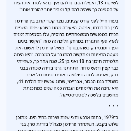
לשייטת 13, ואפילו הסברנו להם איך כדאי לסדר את הציוד
על הספינה כך שיהיה להם קל ומהיר יותר להוריד אותו".
בעודו חייל לפני קורס קצינים, נוצר קשר קרוב בין פרידמן
לבין בת דודתו, אניטה, הצעירה ממנו בשבע שנים. השניים
הכירו במפגשים המשפחתיים ברוסיה, עלו בסמיכות זמנים
לארץ ואף התגוררו במרחק הליכה זה מזה. "הקשר בינינו
הפך רומנטי רק כשהתבגרנו", משיל פרידמן לראשונה את
מעטה הרצינות ומתקשה להתגבר על המבוכה. "היא היתה
תלמידת תיכון בת 18 ואני בן 25. שנה אחר כך, כשהייתי
כבר קצין וראש מדור, התחתנו. גרנו בדירה שכורה בבני
ברק, ואניטה למדה ביולוגיה באוניברסיטת תל אביב.
כשנולד בננו הבכור, אבריימי, שחגג עכשיו יום הולדת 41,
היא עזבה את הלימודים ועבדה כמה שנים כמתכנתת
מחשבים בלשכה לסטטיסטיקה".
• • •
ב־1979, בתום ארבע וחצי שנות שירות בחיל הים, מתוכן
שלוש בקבע, השתחרר פרידמן מצה"ל בדרגת סרן. בני
הזוג עברו להתגורר בשכונה החרדית סנהדריה המורחבת