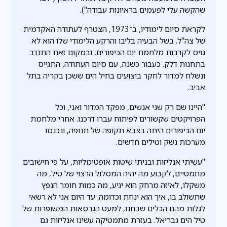
שהקשה עלי לפעמים בראיונות עבודה").
לקראת סיום לימודיו, ב־1973, הצטרף לעתודה האקדמית
של צה"ל. בשל הבעיה בליבו והרקע הלימודי שלו הוא לא
גויס לקרבות מלחמת יום הכיפורים, ובמקום זאת התנדב
בתחנות דלק. כעבור כשנה, עם סיום העתודה, התגייס
ונשלח למדור לחקר ביצועים בחיל הים ששכן בקריה בתל
אביב.
"היינו שם רק שני אנשים, מפקד המדור ואני, וכל
הפרויקטים שקשורים לפיתוח עברו דרכנו. אחרי מלחמת
יום הכיפורים היתה בצבא תקופה של תנופה, ונכנסו
מערכות נשק וטילים חדשים.
"עשיתי אנליזות ובניתי שיטות אופטימליות, על פי חישובים
מתמטיים, לקבוע מה יהיה המסלול הרצוי של טיל, מה
משקלו, לאיזה מרחק הוא יגיע, מה כמות חומר הנפץ
שתשולב בו, איך הוא ינחת וכדומה. עד היום אני לא רשאי
לגלות מהם הכלים שבחנו, למעט הגרסאות המשופרות של
טיל הים גבריאל. בעזרת מתמטיקה עשינו אנליזות גם