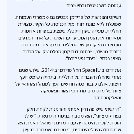
עמוסה בשרטוטים ובחישובים.
השקט והצניעות של פרידמן ניבטים גם ממשרדי העמותה,
שפועלת ללא כוונת רווח. מול הכניסה, על הקיר, מצוירת
החללית. מעליה שעון דיגיטלי, שמציג בספרות אדומות
ומאירות את הזמן המשוער עד השיגור. על אחד המדפים
מונחים דגמי קרטון של החללית. במדף אחר מונח כדור
זכוכית מושלג, שבתוכו דגם קטן מפלסטיק. על הכדור
מצוין בגדול: "ביחד נגיע לירח".
את דרכו ב־SpaceIL החל פרידמן ב־2014, שלוש שנים
אחרי שהחלה העבודה על החללית. בתחילה שימש יועץ
חיצוני, אולם כעבור כמה חודשים הפך למנהל האחראי על
צוות של מהנדסים מתחומי האווירונאוטיקה
והאלקטרוניקה.
"הרגשתי שיש פה חזון אמיתי והזדמנות לקחת חלק
בפרויקט ציוני", הוא מסביר בנימת התרגשות. "יש לנו
הזכות לעשות היסטוריה עבור מדינת ישראל. האמת היא
שבהתחלה היו לי היסוסים, כי חשבתי שמדובר ברעיון