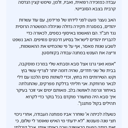
עבדה כמזכירה רפואית, ואביו, זלמן, שימש קצין הנדסה
קרבית בצבא הסובייטי.
האב נעצר מעט לפני לידתו של פרידמן, עם עוד עשרות
יהודים, במסגרת חקירה גדולה שניהלה המשטרה הרוסית
נגד חב"ד. הם הואשמו באיסוף כספים, לכאורה כדי
להבריח יהודים לישראל בסיוע דרכונים מזויפים. האב נשפט
לשבע שנות מאסר, אף על פי שהכחיש את ההאשמות,
וריצה את העונש במחנה עבודה בקזחסטן.
"אמא ואני גרנו אצל סבא וסבתא שלי במרכז מוסקבה,
בבית של שני חדרים, שהיה דומה יותר לצריף עשוי בוץ
וקש. השירותים היו בחוץ, וכדי לשתות מים הלכנו עם דלי
לבאר מרוחקת. אני חליתי בדלקת מפרקים, שהתגלתה
באיחור וגרמה לאוושה בלב. מאותם ימים אני זוכר בעיקר
איך סבא היה מתעורר מוקדם בכל בוקר כדי לקרוא
תהילים בקול מתנגן".
כשעלה לכיתה א' שוחרר אביו ממחנה העבודה, אחרי ניכוי
חצי שנה מעונשו. "לא ידעתי מי האיש שאומר לי שלום, כי
זאת היתה הפעם הראשונה שבה ראיתי אותו. אבל קיבלתי