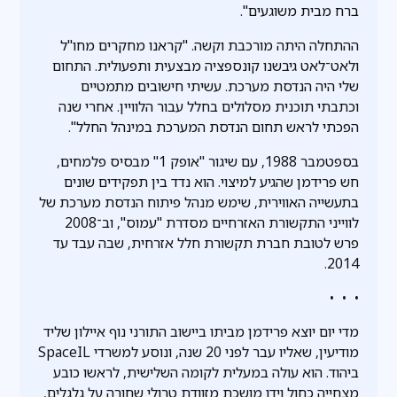
ברח מבית משוגעים".
ההתחלה היתה מורכבת וקשה. "קראנו מחקרים מחו"ל
ולאט־לאט גיבשנו קונספציה מבצעית ותפעולית. התחום
שלי היה הנדסת מערכת. עשיתי חישובים מתמטיים
וכתבתי תוכנית מסלולים בחלל עבור הלוויין. אחרי שנה
הפכתי לראש תחום הנדסת המערכת במינהל החלל".
בספטמבר 1988, עם שיגור "אופק 1" מבסיס פלמחים,
חש פרידמן שהגיע למיצוי. הוא נדד בין תפקידים שונים
בתעשייה האווירית, שימש מנהל פיתוח הנדסת מערכת של
לווייני התקשורת האזרחיים מסדרת "עמוס", וב־2008
פרש לטובת חברת תקשורת חלל אזרחית, שבה עבד עד
2014.
• • •
מדי יום יוצא פרידמן מביתו ביישוב התורני נוף איילון שליד
מודיעין, שאליו עבר לפני 20 שנה, ונוסע למשרדי SpaceIL
ביהוד. הוא עולה במעלית לקומה השלישית, לראשו כובע
מצחייה כחול וידו מושכת מזוודת טרולי שחורה על גלגלים,