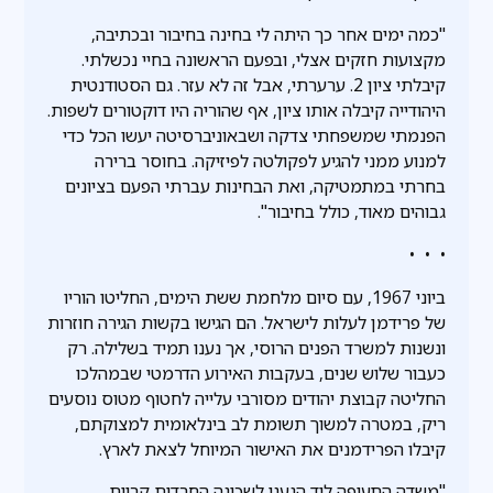
"כמה ימים אחר כך היתה לי בחינה בחיבור ובכתיבה,
מקצועות חזקים אצלי, ובפעם הראשונה בחיי נכשלתי.
קיבלתי ציון 2. ערערתי, אבל זה לא עזר. גם הסטודנטית
היהודייה קיבלה אותו ציון, אף שהוריה היו דוקטורים לשפות.
הפנמתי שמשפחתי צדקה ושבאוניברסיטה יעשו הכל כדי
למנוע ממני להגיע לפקולטה לפיזיקה. בחוסר ברירה
בחרתי במתמטיקה, ואת הבחינות עברתי הפעם בציונים
גבוהים מאוד, כולל בחיבור".
• • •
ביוני 1967, עם סיום מלחמת ששת הימים, החליטו הוריו
של פרידמן לעלות לישראל. הם הגישו בקשות הגירה חוזרות
ונשנות למשרד הפנים הרוסי, אך נענו תמיד בשלילה. רק
כעבור שלוש שנים, בעקבות האירוע הדרמטי שבמהלכו
החליטה קבוצת יהודים מסורבי עלייה לחטוף מטוס נוסעים
ריק, במטרה למשוך תשומת לב בינלאומית למצוקתם,
קיבלו הפרידמנים את האישור המיוחל לצאת לארץ.
"משדה התעופה לוד הגענו לשכונה החרדית קריית