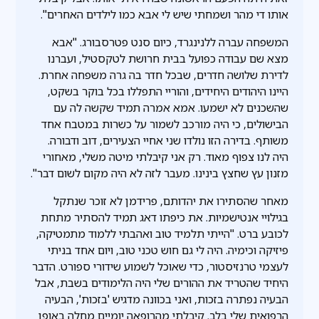
אותו די מהר ושמחתי שיש לי אבא כמו לילדים האחרים".
המשפחה עברה ללנינגרד, כיום סנט פטרסבורג. "אבא
מצא שם עבודה כפועל בבית חרושת לטקסטיל, ועברנו
לדירת שלושה חדרים, שבכל חדר בה גרה משפחה אחרת.
היינו היהודים היחידים, והוריי התפללו בכל בוקר בשקט,
שהשכנים לא ישמעו. אמא אמרה תמיד שקשה לה עם
הבישולים, כי היה מורכב לשמור על כשרות במטבח אחד
משותף. בדירה הזו נולדו שני אחיי הצעירים, דוב ודבורה.
היה לנו צפוף מאוד. רק אני קיבלתי מיטה משלי, מאחורי
מזנון עץ שחצץ בינינו. מעבר לזה לא היה מקום לשום דבר".
מאחר שהסתירו את יהדותם, פרידמן לא זוכר שנתקל
בגילויי אנטישמיות. את כיפתו דאג תמיד להסתיר מתחת
לכובע ברט. "הייתי תלמיד טוב ואהבתי ללמוד מתמטיקה,
פיזיקה וכימיה. היה לי גם חוש טכני טוב, ויום אחד בניתי
לעצמי טרנזיסטור, כדי שאוכל לשמוע שידורי ספורט. הדבר
היחיד שהטריד את ההורים שלי היה הלימודים בשבת, אבל
הבעיה נפתרה בזכות, ואני בכוונה מדגיש 'בזכות', הבעיה
הרפואית שלי בלב. קיבלתי מהרופאה יומיים מחלה באופן