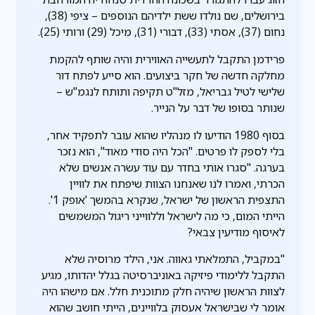
בירושלים, שם נולדו ששת ילדיהם הנוספים – ציפי (38),
נחום (37), אסתי (33), דבורי (31), מיכל (29) ורותי (25).
פרידמן התקבל לתעשייה האווירית והיה שותף להקמת
מחלקה חדשה של חקר ביצועים. הוא סייע לפתח דור
שלישי לטיל גבריאל, מזל"ט תקיפה ותותח לנגמ"ש –
שנותר בסופו של דבר על הנייר.
בסוף 1980 הודיעו לו מנהליו שהוא עובר לתפקיד אחר,
בלי לספק לו פרטים. "הכל היה סודי מאוד", הוא נזכר
בערגה. "סגרו אותי בחדר עם עוד עשרה אנשים שלא
הכרתי, ואמרו לנו שאנחנו הצוות שיפתח את לוויין
התצפית הראשון של ישראל, שנקרא בהמשך 'אופק 1'.
הייתי המום, כי מה לישראל וללווייני ריגול המשמשים
לאיסוף מודיעין צבאי?
"במקביל, התמלאתי גאווה. אני, הילד מרוסיה שלא
התקבל ללימודי פיזיקה באוניברסיטה בגלל יהדותו, מגיע
לצוות הראשון שיהיה חלק מתוכנית חלל. אם מישהו היה
אומר לי שבישראל אעסוק בלוויינים, הייתי חושב שהוא