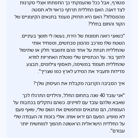
מטורף, אבל ככל שהעמקתי כך התפתחו אצלי סקרנות
לצד דאגה. האם החללית תרחף כראוי ולא תסטה
מהמסלול? האם היא תחזיק מעמד בתנאים הקיצוניים של
הקור והחום בחלל?
"כשאני רואה תמונות של הירח, נעשה לי חושך בעיניים.
השטח שלו מורכב מהמון מכתשים, ומפחיד אותי
שהחללית תנחת על אחד מהם ותשבור חלק או שתיפול
לתוך בור. על הכתפיים שלי מוטלת האחריות לוודא
שהחללית תעמוד במשימה, תאסוף צילומים, תבצע
מדידות ותעביר את המידע לארץ כמו שצריך".
איך הסביבה הקרובה מקבלת את העיסוק שלך?
"אני עובד 40 שנה בתחום החלל, והילדים התרגלו לכך
שאבא שלהם עובד עם לוויינים. כשהם נתקלים בכתבות על
העמותה, הם מתגאים ומחפשים את השם שלי, שאף פעם
לא מופיע. הפעם הם יראו אותו. אולי בזכות זה העבודה שלי
על החללית הישראלית הראשונה תהפוך למוחשית יותר
עבורם".