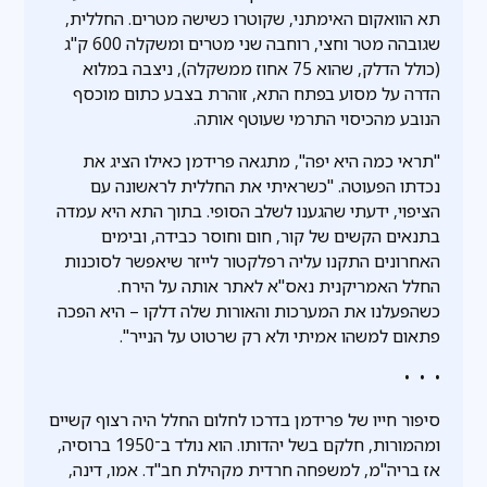
תא הוואקום האימתני, שקוטרו כשישה מטרים. החללית,
שגובהה מטר וחצי, רוחבה שני מטרים ומשקלה 600 ק"ג
(כולל הדלק, שהוא 75 אחוז ממשקלה), ניצבה במלוא
הדרה על מסוע בפתח התא, זוהרת בצבע כתום מוכסף
הנובע מהכיסוי התרמי שעוטף אותה.
"תראי כמה היא יפה", מתגאה פרידמן כאילו הציג את
נכדתו הפעוטה. "כשראיתי את החללית לראשונה עם
הציפוי, ידעתי שהגענו לשלב הסופי. בתוך התא היא עמדה
בתנאים הקשים של קור, חום וחוסר כבידה, ובימים
האחרונים התקנו עליה רפלקטור לייזר שיאפשר לסוכנות
החלל האמריקנית נאס"א לאתר אותה על הירח.
כשהפעלנו את המערכות והאורות שלה דלקו – היא הפכה
פתאום למשהו אמיתי ולא רק שרטוט על הנייר".
• • •
סיפור חייו של פרידמן בדרכו לחלום החלל היה רצוף קשיים
ומהמורות, חלקם בשל יהדותו. הוא נולד ב־1950 ברוסיה,
אז בריה"מ, למשפחה חרדית מקהילת חב"ד. אמו, דינה,