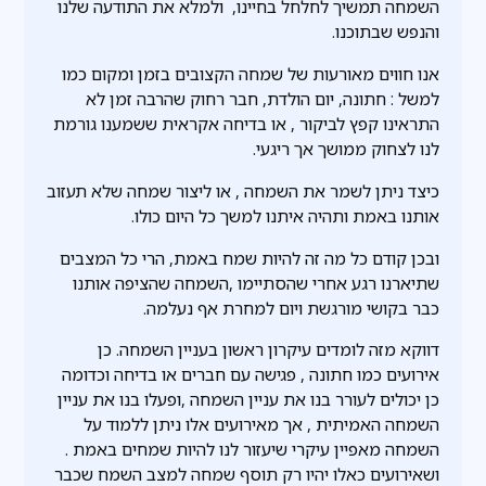
השמחה תמשיך לחלחל בחיינו, ולמלא את התודעה שלנו
והנפש שבתוכנו.
אנו חווים מאורעות של שמחה הקצובים בזמן ומקום כמו
למשל : חתונה, יום הולדת, חבר רחוק שהרבה זמן לא
התראינו קפץ לביקור , או בדיחה אקראית ששמענו גורמת
לנו לצחוק ממושך אך ריגעי.
כיצד ניתן לשמר את השמחה , או ליצור שמחה שלא תעזוב
אותנו באמת ותהיה איתנו למשך כל היום כולו.
ובכן קודם כל מה זה להיות שמח באמת, הרי כל המצבים
שתיארנו רגע אחרי שהסתיימו ,השמחה שהציפה אותנו
כבר בקושי מורגשת ויום למחרת אף נעלמה.
דווקא מזה לומדים עיקרון ראשון בעניין השמחה. כן
אירועים כמו חתונה , פגישה עם חברים או בדיחה וכדומה
כן יכולים לעורר בנו את עניין השמחה ,ופעלו בנו את עניין
השמחה האמיתית , אך מאירועים אלו ניתן ללמוד על
השמחה מאפיין עיקרי שיעזור לנו להיות שמחים באמת .
ושאירועים כאלו יהיו רק תוסף שמחה למצב השמח שכבר