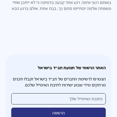
באותם רגעי אימה. רגע אחד קבעה בדמיונה כי לא ייתכן שחיי
משפחה שלמה יסתיימו סתם כך, בבת אחת. אולם ברגע הבא
התחוור לה כי אכן זה מה שעומד לקרות. "כן, אנחנו עומדים
למות", אמרה לעצמה.
האתר הרשמי של תנועת חב״ד בישראל
הצטרפו לרשימת החברים של חב״ד בישראל וקבלו תכנים
מרתקים מידי שבוע ישירות לתיבת האימייל שלכם.