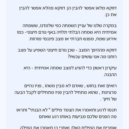
דווקא מלאו אפשר להבין הן. דווקא מהלא אפשר להבין
את כן.
במקרה שלנו של עניין השמחה כפי שלמדנו, ששמחה
אמיתית היא שמחה הבלתי תלויה באף גורם חיצוני- כמו
אירוע שמח, מפגש חברתי או מצב פיננסי מורווח.
דווקא מההיפך המצב - שכן גורם חיצוני השפיע על מצב
רוחנו מה אנו עושים עכשיו?
עיקרון ראשון כדי להגיע למצב שמחה אמיתית - היא
ההבנה.
רואים זאת בחוש , שאדם לא מבין משהו , פניו נהיים
מרצינות , שהוא מתחיל להבין פניו מתחילים לקבל הבעה
של חיוך .
תנסו לרגע ותאמרו את הצמד מילים " לא הבנתי" ותראו
מה הפנים שלכם מביעות באותו רגע שאתם
אומרים את המילים האלו. ואחרי כן תאמרו את המילה