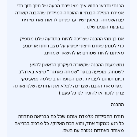
הבנתי ותראו בחוש איך מצטיירת הבעה של חיוך תוך כדי
אמירת המילה הבנתי.זו ההוכחה המיידית שההבנה קשורה
עם השמחה . באופן ישיר עד שניתן לראות זאת מיידית
בהבעת הפנים שלנו .
אם כן מהי ההבנה שצריכה להיות בתודעה שלנו מספיק
כדי למנוע שגורם חיצוני ישפיע על מצב רוחנו או ימנע
מאיתנו להיות שמחים או להישאר שמחים.
(משמעות ההבנה שקשורה לעיקרון הראשון להגיע
לשמחה, מופיעה בספר "שמחה כאתגר " שיצא בארה"ב
וכיום תורגם לעברית . שם הסופר הרב שלמה מאעיסקי
מפרט את ההבנה שצריכה למלא את התודעה שלנו ואותה
צריך לזכור או להזכיר לנו כל פעם.)
ההבנה
תורת החסידות מלמדת אותנו שכל כח בבריאה מתהווה
כל רגע ממקור אחד, והוא הכח האלוקי. כל מרכיב בבריאה
מאוחד באחדות גמורה עם השם.