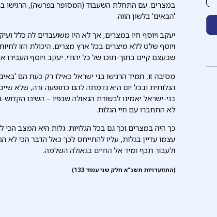
במצרים. עם התחלת השעבוד (המסופר בפרשה), הרגישו בני 
'הבאים' בלשון הווה.
יעקב ויוסף חיו במצרים, אך לא היו משועבדים לה כלל ועיק
ויוסף שלט ללא מיצרים בכל ארץ מצרים. היכולת הזו לחיו
שבעצם קיים בתוך-תוכו של כל יהודי. יעקב ויוסף העבירו 
מסיבה זו, תמיד הרגישו בני ישראל כאילו רק כעת הם 'באי
הגלותית ובכל יום היא נדמתה להם כתופעה זרה, שלא שיי
בני-ישראל יאמינו לבשורת הגאולה שבפיו – השיבו הקדוש-בר
לא התחברו עם חיי הגלות.
כך היה במצרים וכך גם בכל הגלויות. גלות היא המצב הכי לא
עצמו עדיין בגלות, עליו להתייחס לכך כאל הדבר הכי לא ה
ולעבור תכף ומיד אל החיים בגאולה השלמה.
(התוועדויות תשנ"א חלק שני עמוד 133)