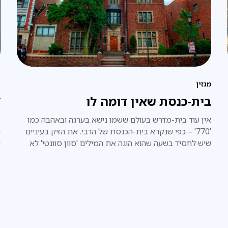
פ
מגזין
ד
בית-כנסת שאין דומה לו
כ
אין עוד בית-מדרש בעולם ששמו נישא בערגה ובאהבה כמו
ה
'770' – כפי שנקרא בית-הכנסת של הרבי. את הזיק בעיניים
ה
שיש לחסיד בשעה שהוא הוגה את המילים 'סוון סוונטי' לא
ל
תמצא באף עיניים אחרות