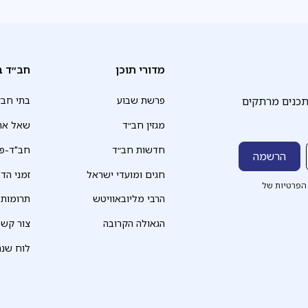
מדורי תוכן
חב״ד ב
תכנים מרתקים
פרשת שבוע
בתי חב״
מגזין חב״ד
שאל את
חדשות חב״ד
חב"ד-פד
חגים ומועדי ישראל
זמני הד
הפרטיות של
הרבי מליובאוויטש
תרומות
הגאולה הקרובה
צור קשר
לוח שנה