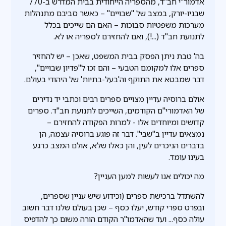
אדמור"י חב"ד, מהספריה הייחודית בבית המדרש ב-770
שבניו-יורק, במצב של "שבויים" – כאשר סביבם מתנהלות
מערכות משפטיות סבוכות – האם הם שייכים בכלל
לתנועת חב"ד (...!), ואם להחזירם לספריה או לא.
בה' טבת ניתן הפסק בבית המשפט, שאכן – יש להחזיר
ספרים אלו למקומם הטבעי – והם זכו ל"פדיון שבויים",
דבר שמבטא את התוקף וה'בעל-בתיות' של היהודי בעולם.
אולם ברוסיה עדיין מצויים ספרים רבים וכתבי יד נדירים
של האדמורי"ם הקודמים, השייכים לתנועת חב"ד. ספרים
קדושים ומיוחדים אלו - למרות הפקודה להחזירם –
נמצאים עדיין ב"שבי". דבר זה פוגע ברוסיה עצמה, הן
בדברים הניכרים לעין, והן כאלו שלא, אולם המצב כרגע
בעינו עומד.
מה יכולים אנו לעשות למען העניין?
להשתדל ברכישת ספרים (וכידוע שיש עניין שספרים,
ובפרט ספרי קודש, יעלו כסף – שכן בעולם שלנו דבר חשוב
עולה כסף... ועד שהאדמו"ר הקודם הורה משום כך להדפיס