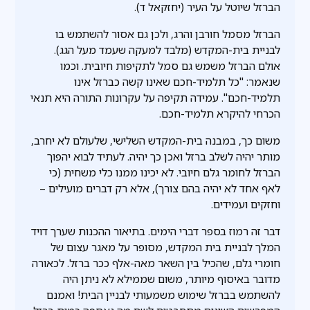
הברזל שיוטל על העיר (יחזקאל ד).
הברזל מסמל חורבן והרג, ולכן גם אסור להשתמש בו
לבניית בית-המקדש (מלבד למעקה שעמד מעל הגג).
אולם הברזל משמש גם סמל לתקיפות חיובית. וכמו
שנאמר: "כל תלמיד-חכם שאינו קשה כברזל אינו
תלמיד-חכם". עמידה תקיפה על עקרונות התורה היא תנאי
הכרחי להיקרא תלמיד-חכם.
משום כך, במבנה בית-המקדש השלישי, שלעולם לא יחרב,
מותר יהיה לשלב ברזל ואכן כך יהיה. לעתיד לבוא יהפוך
הברזל לחומר גלם חיובי. לא יכינו ממנו כלי משחית (כי
לאף אחד לא יהיה בהם צורך), אלא רק דברים מועילים –
וחזקים ועמידים.
דבר זה רמוז בספר דברי הימים. בתיאור ההכנות שערך דויד
המלך לבניית בית המקדש, מסופר על מאגר עצום של
חומרי גלם, שהכיל בין השאר מאה-אלף ככר ברזל. לכאורה
מדובר באיסוף מיותר, משום שממילא לא ניתן היה
להשתמש בברזל שימוש משמעותי לבניין הבית! ואמנם