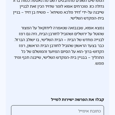
המפרשים השונים מתחבטים לשם מה נאספה כמות ברזל
גדולה כזו. מוכרחים אפוא לומר שדויד הכין זאת לבניין
שייבנה על-ידי 'דויד מלכא משיחא' – משיח בן דויד – בניין
בית-המקדש השלישי.
נמצא אפוא, שבנבואה שנאמרה ליחזקאל על המצור
שהוטל על ירושלים ושהוביל לחורבן הבית, היה גם רמז
לבנייה מחדש של הבית – הבית השלישי, בו ישולב הברזל.
כבר בצעד הראשון שהוביל לחורבן הבית הראשון, רמז
הקדוש-ברוך-הוא על הסיום המיועד והמושלם של כל
התהליך – בבניין בית-המקדש השלישי, שייבנה תכף ומיד
ממש.
קבלו את הפרשה ישירות למייל